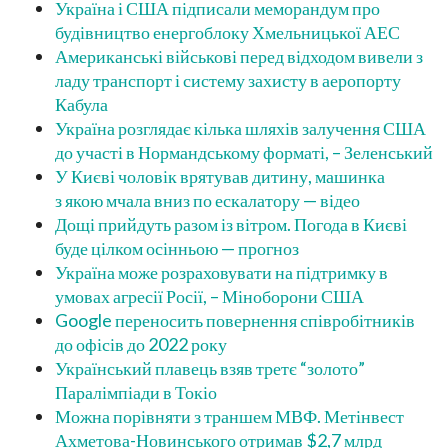
Україна і США підписали меморандум про
будівництво енергоблоку Хмельницької АЕС
Американські військові перед відходом вивели з
ладу транспорт і систему захисту в аеропорту
Кабула
Україна розглядає кілька шляхів залучення США
до участі в Нормандському форматі, – Зеленський
У Києві чоловік врятував дитину, машинка
з якою мчала вниз по ескалатору — відео
Дощі прийдуть разом із вітром. Погода в Києві
буде цілком осінньою — прогноз
Україна може розраховувати на підтримку в
умовах агресії Росії, – Міноборони США
Google переносить повернення співробітників
до офісів до 2022 року
Український плавець взяв третє “золото”
Паралімпіади в Токіо
Можна порівняти з траншем МВФ. Метінвест
Ахметова-Новинського отримав $2,7 млрд