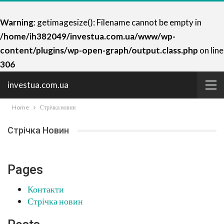
Warning
: getimagesize(): Filename cannot be empty in
/home/ih382049/investua.com.ua/www/wp-
content/plugins/wp-open-graph/output.class.php
on line
306
investua.com.ua
Home
Стрічка новин
Стрічка Новин
Pages
Контакти
Стрічка новин