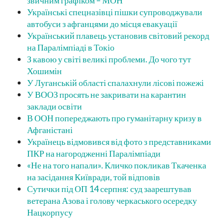
звичним графіком – МОН
Українські спецназівці пішки супроводжували
автобуси з афганцями до місця евакуації
Український плавець установив світовий рекорд
на Паралімпіаді в Токіо
З кавою у світі великі проблеми. До чого тут
Хошимін
У Луганській області спалахнули лісові пожежі
У ВООЗ просять не закривати на карантин
заклади освіти
В ООН попереджають про гуманітарну кризу в
Афганістані
Українець відмовився від фото з представниками
ПКР на нагородженні Паралімпіади
«Не на того напали». Кличко покликав Ткаченка
на засідання Київради, той відповів
Сутички під ОП 14 серпня: суд заарештував
ветерана Азова і голову черкаського осередку
Нацкорпусу