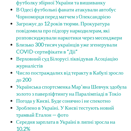
футболку збірної України та вишиванку
В Одесі футбольні фанати атакували автобус
Чорноморця перед матчем з Олександрією
Загрожує до 12 років тюрми. Прокуратура
повідомила про підозру наркодилерам, які
розповсюджували наркотики через месенджери
Близько 300 тисяч українців уже згенерували
COVID-сертифікати в “Дії”
Верховний суд Білорусі ліквідував Асоціацію
журналістів
Число постраждалих від теракту в Кабулі зросло
до 200
Українська спортсменка Мар’яна Шевчук здобула
золото з паверліфтингу на Паралімпіаді в Токіо
Погода у Києві. Буде сонячно і не спекотно
Зроблено в Україні. У Києві тестують новий
трамвай Еталон — фото
Середня зарплата в Україні в липні зросла на
10,2%