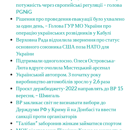
потужність через європейські регуляції – голова
PGNiG
Рішення про проведення евакуації було ухвалено
за один день, – Голова ГУР МО України про
операцію українських розвідників у Кабулі
Верховна Рада відхилила звернення про статус
основного союзника США поза НАТО для
України
Підтримали одноголосно. Олеся Островська-
Люта вдруге очолила Мистецький арсенал
Український автопром. З початку року
виробництво автомобілів зросло у 2,6 раза
Проєкт держбюджету-2022 направлять до ВР 15
вересня, – Шмигаль
ВР закликає світ не визнавати вибори до
Держдуми РФ у Криму й на Донбасі та ввести
санкції проти організаторів
“Талібан” заборонив жінкам займатися спортом