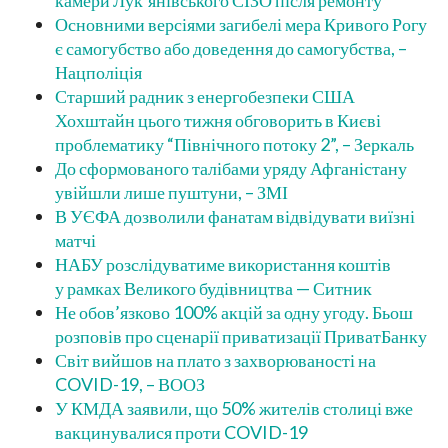
камери Лук’янівського СІЗО після ремонту
Основними версіями загибелі мера Кривого Рогу
є самогубство або доведення до самогубства, –
Нацполіція
Старший радник з енергобезпеки США
Хохштайн цього тижня обговорить в Києві
проблематику “Північного потоку 2”, – Зеркаль
До сформованого талібами уряду Афганістану
увійшли лише пуштуни, – ЗМІ
В УЄФА дозволили фанатам відвідувати виїзні
матчі
НАБУ розслідуватиме використання коштів
у рамках Великого будівництва — Ситник
Не обов’язково 100% акцій за одну угоду. Бьош
розповів про сценарії приватизації ПриватБанку
Світ вийшов на плато з захворюваності на
COVID-19, – ВООЗ
У КМДА заявили, що 50% жителів столиці вже
вакцинувалися проти COVID-19