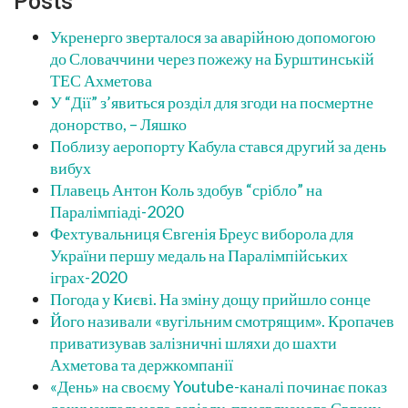
Posts
Укренерго зверталося за аварійною допомогою
до Словаччини через пожежу на Бурштинській
ТЕС Ахметова
У “Дії” з’явиться розділ для згоди на посмертне
донорство, – Ляшко
Поблизу аеропорту Кабула стався другий за день
вибух
Плавець Антон Коль здобув “срібло” на
Паралімпіаді-2020
Фехтувальниця Євгенія Бреус виборола для
України першу медаль на Паралімпійських
іграх-2020
Погода у Києві. На зміну дощу прийшло сонце
Його називали «вугільним смотрящим». Кропачев
приватизував залізничні шляхи до шахти
Ахметова та держкомпанії
«День» на своєму Youtube-каналі починає показ