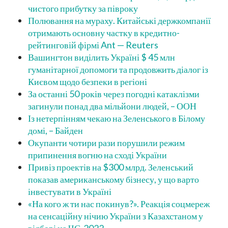
чистого прибутку за півроку
Полювання на мураху. Китайські держкомпанії
отримають основну частку в кредитно-
рейтинговій фірмі Ant — Reuters
Вашингтон виділить Україні $ 45 млн
гуманітарної допомоги та продовжить діалог із
Києвом щодо безпеки в регіоні
За останні 50 років через погодні катаклізми
загинули понад два мільйони людей, – ООН
Із нетерпінням чекаю на Зеленського в Білому
домі, – Байден
Окупанти чотири рази порушили режим
припинення вогню на сході України
Привіз проектів на $300 млрд. Зеленський
показав американському бізнесу, у що варто
інвестувати в Україні
«На кого ж ти нас покинув?». Реакція соцмереж
на сенсаційну нічию України з Казахстаном у