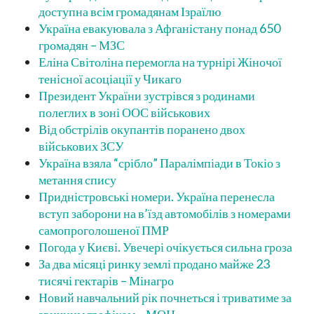
доступна всім громадянам Ізраїлю
Україна евакуювала з Афганістану понад 650
громадян – МЗС
Еліна Світоліна перемогла на турнірі Жіночої
тенісної асоціації у Чикаго
Президент України зустрівся з родинами
полеглих в зоні ООС військових
Від обстрілів окупантів поранено двох
військових ЗСУ
Україна взяла “срібло” Паралімпіади в Токіо з
метання спису
Придністровські номери. Україна перенесла
вступ заборони на в’їзд автомобілів з номерами
самопроголошеної ПМР
Погода у Києві. Увечері очікується сильна гроза
За два місяці ринку землі продано майже 23
тисячі гектарів – Мінагро
Новий навчальний рік почнеться і триватиме за