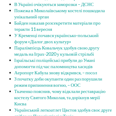
В Україні очікуються заморозки – ДСНС
Пожежа в Миколаївському костелі пошкодила
унікальний орган
Байден наказав розсекретити матеріали про
теракти 11 вересня
У Кременці почався українсько-польський
форум «Діалог двох культур»
Паралімпієць Ковальчук здобув свою другу
медаль на Іграх-2020 у кульовій стрільбі
Ізраїльські поліцейські прибули до Умані
допомогти під час паломництва хасидів
Аеропорт Кабула знову відкрився, – посол
З початку доби окупанти один раз порушили
режим припинення вогню, – ООС
Ткаченко пояснив, чому відклали реставрацію
костелу Святого Миколая, та дорікнув мерії
Києва
Український легкоатлет Цвєтов здобув своє друге