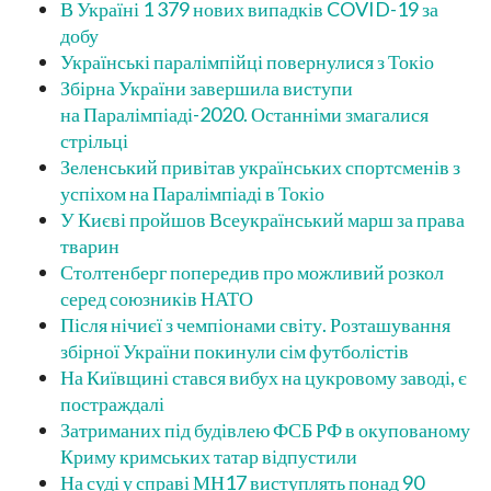
В Україні 1 379 нових випадків COVID-19 за
добу
Українські паралімпійці повернулися з Токіо
Збірна України завершила виступи
на Паралімпіаді-2020. Останніми змагалися
стрільці
Зеленський привітав українських спортсменів з
успіхом на Паралімпіаді в Токіо
У Києві пройшов Всеукраїнський марш за права
тварин
Столтенберг попередив про можливий розкол
серед союзників НАТО
Після нічиєї з чемпіонами світу. Розташування
збірної України покинули сім футболістів
На Київщині стався вибух на цукровому заводі, є
постраждалі
Затриманих під будівлею ФСБ РФ в окупованому
Криму кримських татар відпустили
На суді у справі МН17 виступлять понад 90