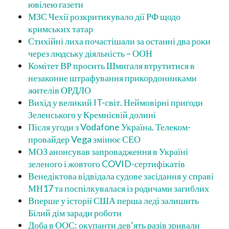
ювілею газети
МЗС Чехії розкритикувало дії РФ щодо
кримських татар
Стихійні лиха почастішали за останні два роки
через людську діяльність – ООН
Комітет ВР просить Шмигаля втрутитися в
незаконне штрафування прикордонниками
жителів ОРДЛО
Вихід у великий IT-світ. Неймовірні пригоди
Зеленського у Кремнієвій долині
Після угоди з Vodafone Україна. Телеком-
провайдер Vega змінює СЕО
МОЗ анонсував запровадження в Україні
зеленого і жовтого COVID-сертифікатів
Венедіктова відвідала судове засідання у справі
МН17 та поспілкувалася із родичами загиблих
Вперше у історії США перша леді залишить
Білий дім заради роботи
Доба в ООС: окупанти дев’ять разів зривали