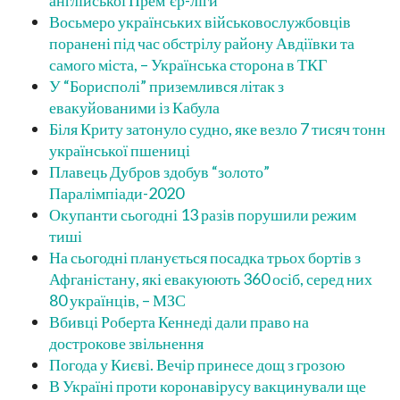
англійської Прем’єр-ліги
Восьмеро українських військовослужбовців
поранені під час обстрілу району Авдіївки та
самого міста, – Українська сторона в ТКГ
У “Борисполі” приземлився літак з
евакуйованими із Кабула
Біля Криту затонуло судно, яке везло 7 тисяч тонн
української пшениці
Плавець Дубров здобув “золото”
Паралімпіади-2020
Окупанти сьогодні 13 разів порушили режим
тиші
На сьогодні планується посадка трьох бортів з
Афганістану, які евакуюють 360 осіб, серед них
80 українців, – МЗС
Вбивці Роберта Кеннеді дали право на
дострокове звільнення
Погода у Києві. Вечір принесе дощ з грозою
В Україні проти коронавірусу вакцинували ще