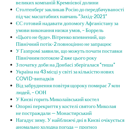
великих компаній Кремнієвої долини
Столтенберг закликав Росію до передбачуваності
під час масштабних навчань “Захід-2021”
ЄС готовий надавати допомогу Афганістану за
умови виконання низки умов, – Боррель
«Цього не буде». Вітренко впевнений, що
Північний потік-2 повноцінно не запрацює
У Газпромі заявили, що можуть почати поставки
Північним потоком-2 вже цього року
З початку доби на Донбасі зберігалася “тиша”
Україна на 43 місці у світі за кількістю нових
COVID-випадків
Від забруднення повітря щороку помирає 7 млн
людей, – ООН
У Києві горить Миколаївський костел
Опорні перекриття у костелі святого Миколая
не постраждали — Монастирський
Нагадує зиму. У найближчі дні в Києві очікується
аномально холодна погода — прогноз