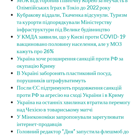
МОК відсторонив Північну Корею за неучасть в
Олімпійських Іграх в Токіо до 2022 року
Кубракову віддали, Ткаченка відсунули. Туризм
та курорти підпорядкували Міністерству
інфраструктури під Велике будівництво
У КМДА заявили, що у Києві проти COVID-19
вакциновано половину населення, але у МОЗ
кажуть про 26%
Україна хоче розширення санкцій проти РФ за
окупацію Криму
В Україні заборонять пластиковий посуд,
порушників штрафуватимуть
Посли ЄС підтримують продовження санкцій
проти РФ за агресію на сході України і в Криму
Україна на останніх хвилинах втратила перемогу
над Чехією в товариському матчі
У Мінекономіки запропонували зарегулювати
інтернет-продавців
Головний редактор “Дня” запустила флешмоб до