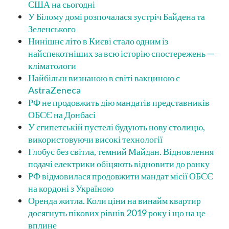
США на сьогодні
У Білому домі розпочалася зустріч Байдена та
Зеленського
Нинішнє літо в Києві стало одним із
найспекотніших за всю історію спостережень —
кліматологи
Найбільш визнаною в світі вакциною є
AstraZeneca
РФ не продовжить дію мандатів представників
ОБСЄ на Донбасі
У єгипетській пустелі будують нову столицю,
використовуючи високі технології
Глобус без світла, темний Майдан. Відновлення
подачі електрики обіцяють відновити до ранку
РФ відмовилася продовжити мандат місії ОБСЄ
на кордоні з Україною
Оренда житла. Коли ціни на винайм квартир
досягнуть пікових рівнів 2019 року і що на це
вплине