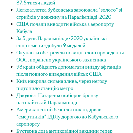
87,5 тисяч людей
Легкоатлетка Зубковська завоювала “золото” зі
стрибків у довжину на Паралімпіаді-2020
США почали виводити війська з аеропорту
Кабула
За 5 день Паралімпіади-2020 українські
спортсмени здобули 9 медалей
Окупанти обстріляли позиції в зоні проведення
ООС, поранено українського захисника
98 країн обіцяють допомагати виїзду афганців
після повного виведення військ США
Київ накрила сильна злива, через негоду
підтопило станцію метро
Дзюдоїст Назаренко виборов бронзу
на токійській Паралімпіаді
Американський безпілотник підірвав
“смертників” ІДІЛу дорогою до Кабульського
аеропорту
Бустерна доза антиковідної вакцини тепер