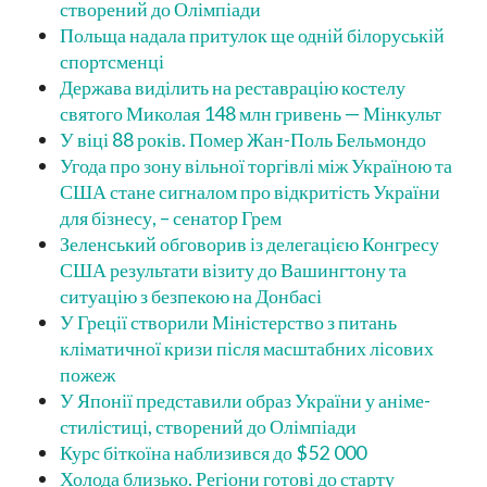
створений до Олімпіади
Польща надала притулок ще одній білоруській
спортсменці
Держава виділить на реставрацію костелу
святого Миколая 148 млн гривень — Мінкульт
У віці 88 років. Помер Жан-Поль Бельмондо
Угода про зону вільної торгівлі між Україною та
США стане сигналом про відкритість України
для бізнесу, – сенатор Грем
Зеленський обговорив із делегацією Конгресу
США результати візиту до Вашингтону та
ситуацію з безпекою на Донбасі
У Греції створили Міністерство з питань
кліматичної кризи після масштабних лісових
пожеж
У Японії представили образ України у аніме-
стилістиці, створений до Олімпіади
Курс біткоїна наблизився до $52 000
Холода близько. Регіони готові до старту