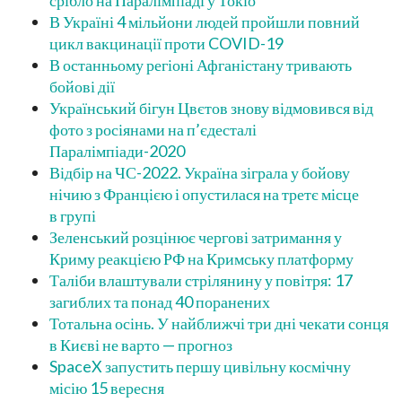
срібло на Паралімпіаді у Токіо
В Україні 4 мільйони людей пройшли повний
цикл вакцинації проти COVID-19
В останньому регіоні Афганістану тривають
бойові дії
Український бігун Цвєтов знову відмовився від
фото з росіянами на п’єдесталі
Паралімпіади-2020
Відбір на ЧС-2022. Україна зіграла у бойову
нічию з Францією і опустилася на третє місце
в групі
Зеленський розцінює чергові затримання у
Криму реакцією РФ на Кримську платформу
Таліби влаштували стрілянину у повітря: 17
загиблих та понад 40 поранених
Тотальна осінь. У найближчі три дні чекати сонця
в Києві не варто — прогноз
SpaceX запустить першу цивільну космічну
місію 15 вересня