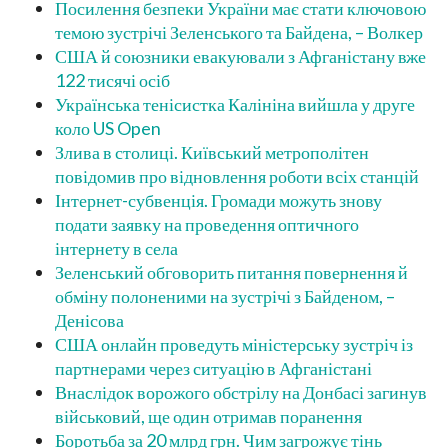
Посилення безпеки України має стати ключовою
темою зустрічі Зеленського та Байдена, – Волкер
США й союзники евакуювали з Афганістану вже
122 тисячі осіб
Українська тенісистка Калініна вийшла у друге
коло US Open
Злива в столиці. Київський метрополітен
повідомив про відновлення роботи всіх станцій
Інтернет-субвенція. Громади можуть знову
подати заявку на проведення оптичного
інтернету в села
Зеленський обговорить питання повернення й
обміну полоненими на зустрічі з Байденом, –
Денісова
США онлайн проведуть міністерську зустріч із
партнерами через ситуацію в Афганістані
Внаслідок ворожого обстрілу на Донбасі загинув
військовий, ще один отримав поранення
Боротьба за 20 млрд грн. Чим загрожує тінь