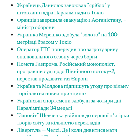
Українець Данилюк завоював “срібло” у
штовханні ядра Паралімпіади в Токіо
Франція завершила евакуацію з Афганістану, –
міністр оборони
Українка Мерешко здобула “золото” на 100-
метрівці брасом у Токіо
Оператор ГТС попередив про загрозу зриву
опалювального сезону через борги
Помста Газпрома. Російський монополіст,
програвши суд щодо Північного потоку-2,
перестав продавати газ Європі
Україна та Молдова підпишуть угоду про вільну
торгівлю на нових принципах
Українські спортсмени здобули за чотири дні
Паралімпіади 34 медалі
“Заповіт” Шевченка увійшов до першої пʼятірки
творів світу за кількістю перекладів
Ліверпуль — Челсі. Де і коли дивитися матч