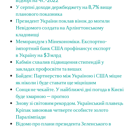
відборі на ЧС-2022
У серпні доходи держбюджету на 8,7% вище
планового показника
Президент України поклав вінок до могили
Невідомого солдата на Арлінгтонському
кладовищі
Меморандум з Мінекономіки. Експортно-
імпортний банк США профінансує експорт
в Україну на $3 млрд
Кабмін схвалив підвищення стипендій у
закладах профосвіти та вишах
Байден: Партнерство між Україною і США міцне
як ніколи і буде ставати ще міцнішим
Сонця не чекайте. У найближчі дні погода в Києві
буде хмарною — прогноз
Знову зі світовим рекордом. Український плавець
Кріпак завоював четверте особисте золото
Паралімпіади
Відомо про плани президента Зеленського в