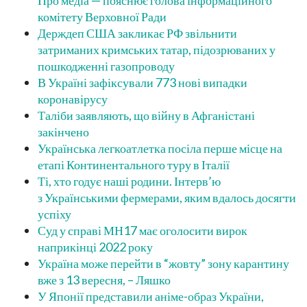
Про медіа — пояснює голова інформаційного
комітету Верховної Ради
Держдеп США закликає РФ звільнити
затриманих кримських татар, підозрюваних у
пошкодженні газопроводу
В Україні зафіксували 773 нові випадки
коронавірусу
Таліби заявляють, що війну в Афганістані
закінчено
Українська легкоатлетка посіла перше місце на
етапі Континентального туру в Італії
Ті, хто годує наші родини. Інтерв’ю
з Українськими фермерами, яким вдалось досягти
успіху
Суд у справі МН17 має оголосити вирок
наприкінці 2022 року
Україна може перейти в “жовту” зону карантину
вже з 13 вересня, – Ляшко
У Японії представили аніме-образ України,