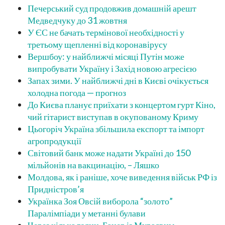
Печерський суд продовжив домашній арешт
Медведчуку до 31 жовтня
У ЄС не бачать термінової необхідності у
третьому щепленні від коронавірусу
Вершбоу: у найближчі місяці Путін може
випробувати Україну і Захід новою агресією
Запах зими. У найближчі дні в Києві очікується
холодна погода — прогноз
До Києва планує приїхати з концертом гурт Кіно,
чий гітарист виступав в окупованому Криму
Цьогоріч Україна збільшила експорт та імпорт
агропродукції
Світовий банк може надати Україні до 150
мільйонів на вакцинацію, – Ляшко
Молдова, як і раніше, хоче виведення військ РФ із
Придністров’я
Українка Зоя Овсій виборола “золото”
Паралімпіади у метанні булави