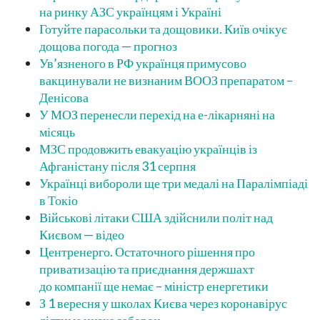
на ринку АЗС українцям і Україні
Готуйте парасольки та дощовики. Київ очікує
дощова погода — прогноз
Ув’язненого в РФ українця примусово
вакцинували не визнаним ВООЗ препаратом –
Денісова
У МОЗ перенесли перехід на е-лікарняні на
місяць
МЗС продовжить евакуацію українців із
Афганістану після 31 серпня
Українці вибороли ще три медалі на Паралімпіаді
в Токіо
Військові літаки США здійснили політ над
Києвом — відео
Центренерго. Остаточного рішення про
приватизацію та приєднання держшахт
до компанії ще немає – міністр енергетики
З 1 вересня у школах Києва через коронавірус