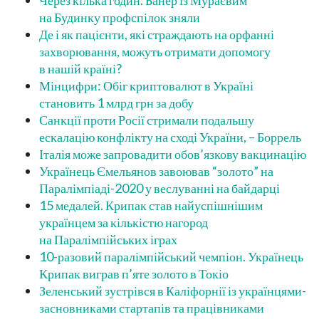
Через кілька годин. Банер із Мураєвим
на Будинку профспілок зняли
Де і як пацієнти, які страждають на орфанні
захворювання, можуть отримати допомогу
в нашій країні?
Мінцифри: Обіг криптовалют в Україні
становить 1 млрд грн за добу
Санкції проти Росії стримали подальшу
ескалацію конфлікту на сході України, – Боррель
Італія може запровадити обов’язкову вакцинацію
Українець Ємельянов завоював “золото” на
Паралімпіаді-2020 у веслуванні на байдарці
15 медалей. Крипак став найуспішнішим
українцем за кількістю нагород
на Паралімпійських іграх
10-разовий паралімпійський чемпіон. Українець
Крипак виграв п’яте золото в Токіо
Зеленський зустрівся в Каліфорнії із українцями-
засновниками стартапів та працівниками