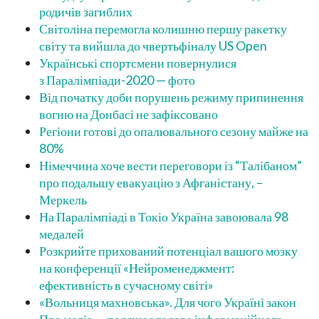
родичів загиблих
Світоліна перемогла колишню першу ракетку
світу та вийшла до чвертьфіналу US Open
Українські спортсмени повернулися
з Паралімпіади-2020 — фото
Від початку доби порушень режиму припинення
вогню на Донбасі не зафіксовано
Регіони готові до опалювального сезону майже на
80%
Німеччина хоче вести переговори із “Талібаном”
про подальшу евакуацію з Афганістану, –
Меркель
На Паралімпіаді в Токіо Україна завоювала 98
медалей
Розкрийте прихований потенціал вашого мозку
на конференції «Нейроменеджмент:
ефективність в сучасному світі»
«Вольниця махновська». Для чого Україні закон