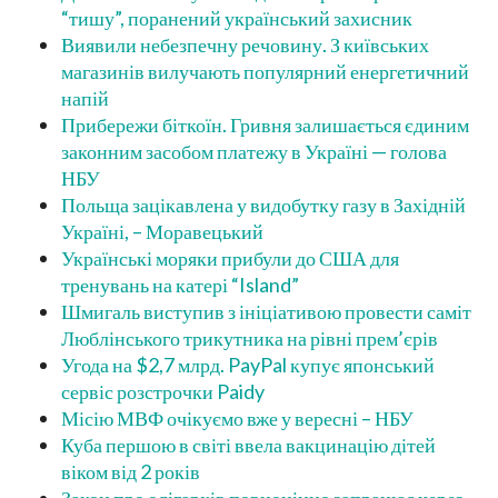
“тишу”, поранений український захисник
Виявили небезпечну речовину. З київських
магазинів вилучають популярний енергетичний
напій
Прибережи біткоїн. Гривня залишається єдиним
законним засобом платежу в Україні — голова
НБУ
Польща зацікавлена у видобутку газу в Західній
Україні, – Моравецький
Українські моряки прибули до США для
тренувань на катері “Island”
Шмигаль виступив з ініціативою провести саміт
Люблінського трикутника на рівні прем’єрів
Угода на $2,7 млрд. PayPal купує японський
сервіс розстрочки Paidy
Місію МВФ очікуємо вже у вересні – НБУ
Куба першою в світі ввела вакцинацію дітей
віком від 2 років