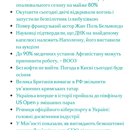
опалювального сезону на майже 80%
Окупанти сьогодні двічі відкривали вогонь і
запустили безпілотник із вибухівкою
Помер французький актор Жан-Поль Бельмондо
Науковці підтвердили, що ДНК на знайденому
капелюсі належить Наполеону, його виставили
на аукціон
До 90% медичних установ Афганістану можуть
припинити роботу, – ВООЗ
Без кофти не вийти. Погода в Києві сьогодні буде
осіння
Велика Британія вимагає в РФ звільнити
ув’язнених кримських татар
Українка вперше в історії пройшла до півфіналу
US Open у змішаних парах
Річниця офіційного кіберспорту в Україні:
головні досягнення індустрії
У Мін’юсті показали, як виглядають безкоштовні