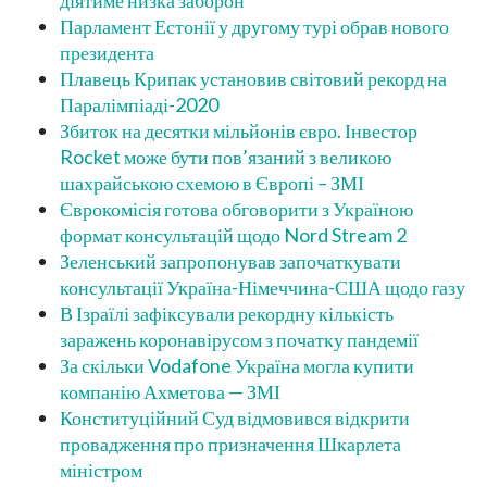
діятиме низка заборон
Парламент Естонії у другому турі обрав нового
президента
Плавець Крипак установив світовий рекорд на
Паралімпіаді-2020
Збиток на десятки мільйонів євро. Інвестор
Rocket може бути пов’язаний з великою
шахрайською схемою в Європі – ЗМІ
Єврокомісія готова обговорити з Україною
формат консультацій щодо Nord Stream 2
Зеленський запропонував започаткувати
консультації Україна-Німеччина-США щодо газу
В Ізраїлі зафіксували рекордну кількість
заражень коронавірусом з початку пандемії
За скільки Vodafone Україна могла купити
компанію Ахметова — ЗМІ
Конституційний Суд відмовився відкрити
провадження про призначення Шкарлета
міністром