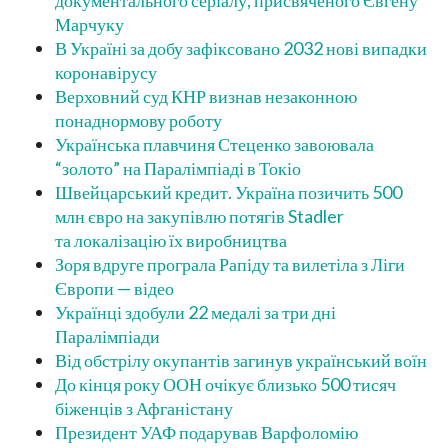
документального серіалу, присвяченого Євгену
Марчуку
В Україні за добу зафіксовано 2032 нові випадки
коронавірусу
Верховний суд КНР визнав незаконною
понаднормову роботу
Українська плавчиня Стеценко завоювала
“золото” на Паралімпіаді в Токіо
Швейцарський кредит. Україна позичить 500
млн євро на закупівлю потягів Stadler
та локалізацію їх виробництва
Зоря вдруге програла Рапіду та вилетіла з Ліги
Європи — відео
Українці здобули 22 медалі за три дні
Паралімпіади
Від обстрілу окупантів загинув український воїн
До кінця року ООН очікує близько 500 тисяч
біженців з Афганістану
Президент УАФ подарував Варфоломію