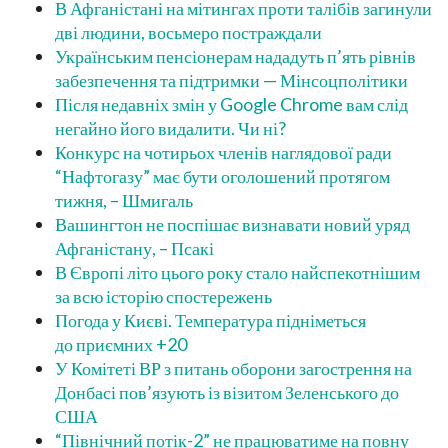
В Афганістані на мітингах проти талібів загинули
дві людини, восьмеро постраждали
Українським пенсіонерам нададуть п’ять рівнів
забезпечення та підтримки — Мінсоцполітики
Після недавніх змін у Google Chrome вам слід
негайно його видалити. Чи ні?
Конкурс на чотирьох членів наглядової ради
“Нафтогазу” має бути оголошений протягом
тижня, – Шмигаль
Вашингтон не поспішає визнавати новий уряд
Афганістану, – Псакі
В Європі літо цього року стало найспекотнішим
за всю історію спостережень
Погода у Києві. Температура підніметься
до приємних +20
У Комітеті ВР з питань оборони загострення на
Донбасі пов’язують із візитом Зеленського до
США
“Північний потік-2” не працюватиме на повну