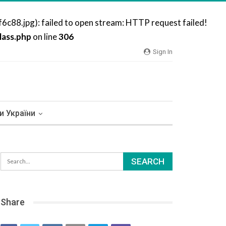
8.jpg): failed to open stream: HTTP request failed!
ass.php
on line
306
Sign In
и України
Share