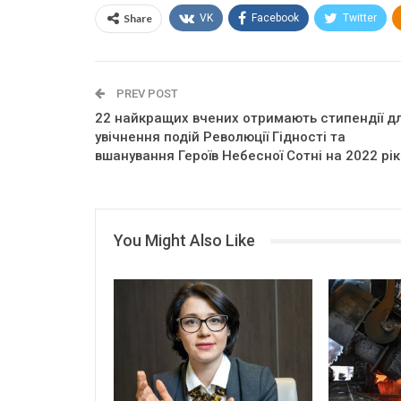
Share
VK
Facebook
Twitter
PREV POST
22 найкращих вчених отримають стипендії д
увічнення подій Революції Гідності та
вшанування Героїв Небесної Сотні на 2022 рік
You Might Also Like