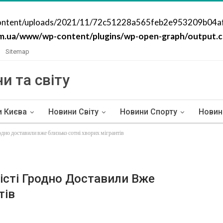
content/uploads/2021/11/72c51228a565feb2e953209b04af6c8
m.ua/www/wp-content/plugins/wp-open-graph/output.cl
Sitemap
и та світу
и Києва
Новини Світу
Новини Спорту
Новин
одно доставили вже близько сотні хворих мігрантів
істі Гродно Доставили Вже
тів