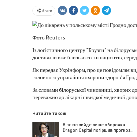
Share
Фото Reuters
Із логістичного центру “Брузги” на білоруськ
доставили вже близько сотні пацієнтів, сере
Як передає Укрінформ, про це повідомляє в
головного управління охорони здоров’я Гро
За словами білоруської чиновниці, хворих до
переважно до лікарні швидкої медичної допом
Читайте також
В плюс вийде лише оборонка.
Dragon Capital погіршив прогноз…