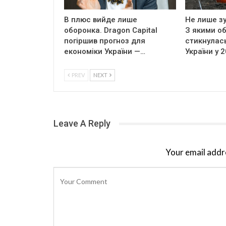
В плюс вийде лише
Не лише зу
оборонка. Dragon Capital
З якими о
погіршив прогноз для
стикнулась
економіки України —…
України у 
PREV
NEXT
Leave A Reply
Your email addre