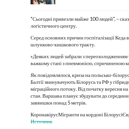
“Сьогодні привезли майже 100 людей”, – сказ
логістичного центру.
Серед основних причин госпіталізації Кеда 
шлунково-кишкового тракту.
«Деяких людей забрали з переохолодженням т
важкому стані з пневмонією, спричиненою ко
Як повідомлялося, криза на польсько-білорус
Балтії звинувачують Білорусь та РФ у гібрид
міграційного потоку. Від початку вересня н
стан. Варшава планує збудувати до середини 
заввишки понад 5 метрів.
КоронавірусМігранти на кордоні БілорусіЄ
Источник