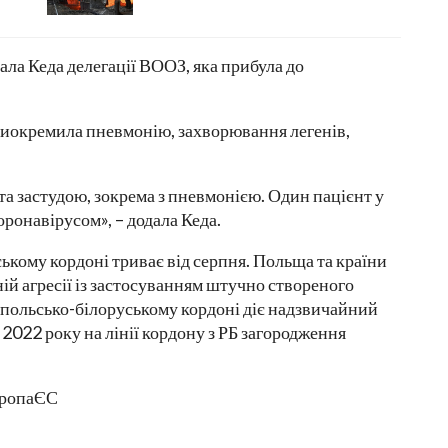
ала Кеда делегації ВООЗ, яка прибула до
виокремила пневмонію, захворювання легенів,
а застудою, зокрема з пневмонією. Один пацієнт у
ронавірусом», – додала Кеда.
ькому кордоні триває від серпня. Польща та країни
ній агресії із застосуванням штучно створеного
а польсько-білоруському кордоні діє надзвичайний
2022 року на лінії кордону з РБ загородження
вропаЄС