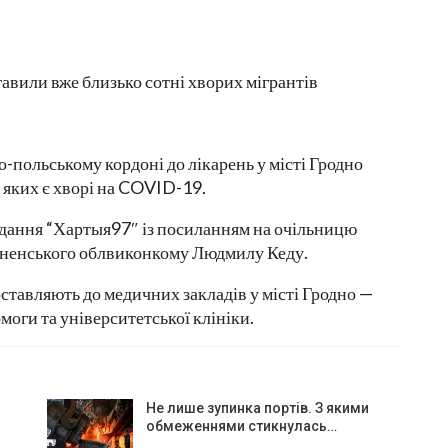
о-польському кордоні до лікарень у місті Гродно
д яких є хворі на COVID-19.
идання “Хартыя97″ із посиланням на очільницю
дненського облвиконкому Людмилу Кеду.
ставляють до медичних закладів у місті Гродно —
оги та університетської клініки.
Не лише зупинка портів. З якими
обмеженнями стикнулась…