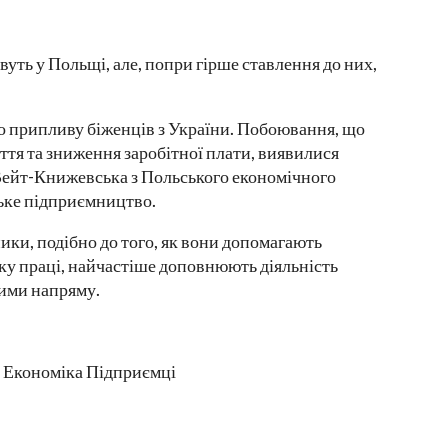
ивуть у Польщі, але, попри гірше ставлення до них,
о припливу біженців з України. Побоювання, що
ття та зниження заробітної плати, виявилися
Вейт-Книжевська з Польського економічного
ське підприємництво.
ики, подібно до того, як вони допомагають
ку праці, найчастіше доповнюють діяльність
ними напряму.
ї Економіка Підприємці