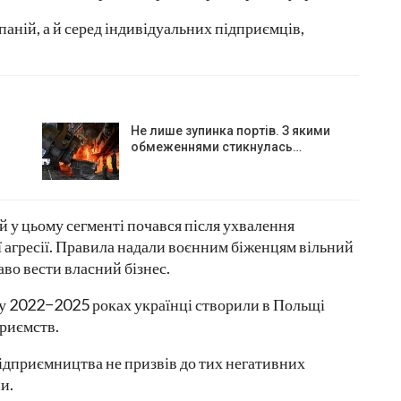
паній, а й серед індивідуальних підприємців,
Не лише зупинка портів. З якими
обмеженнями стикнулась…
й у цьому сегменті почався після ухвалення
ої агресії. Правила надали воєнним біженцям вільний
аво вести власний бізнес.
і, у 2022−2025 роках українці створили в Польщі
приємств.
підприємництва не призвів до тих негативних
и.