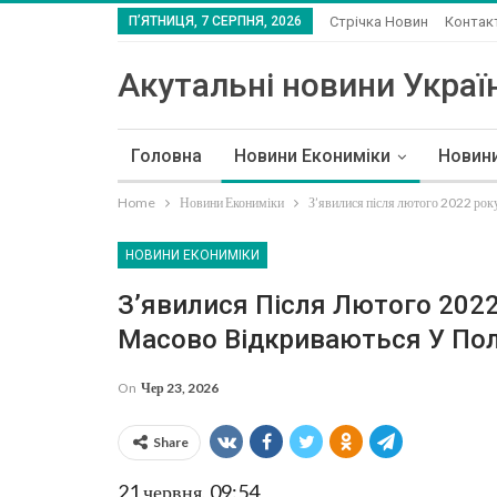
П’ЯТНИЦЯ, 7 СЕРПНЯ, 2026
Стрічка Новин
Контак
Акутальні новини Україн
Головна
Новини Екониміки
Новин
Home
Новини Екониміки
З’явилися після лютого 2022 року
НОВИНИ ЕКОНИМІКИ
З’явилися Після Лютого 2022
Масово Відкриваються У Пол
On
Чер 23, 2026
Share
21 червня, 09:54