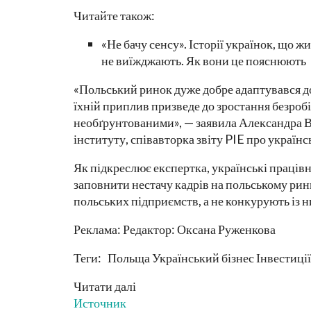
Читайте також:
«Не бачу сенсу». Історії українок, що ж
не виїжджають. Як вони це пояснюють
«Польський ринок дуже добре адаптувався д
їхній приплив призведе до зростання безробі
необґрунтованими», — заявила Александра 
інституту, співавторка звіту PIE про україн
Як підкреслює експертка, українські працівн
заповнити нестачу кадрів на польському рин
польських підприємств, а не конкурують із 
Реклама: Редактор: Оксана Руженкова
Теги: Польща Український бізнес Інвестиці
Читати далі
Источник