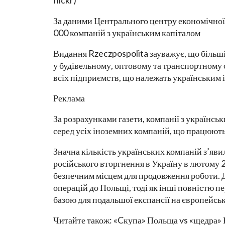
flickr)
За даними Центрального центру економічної і
000 компаній з українським капіталом
Видання Rzeczpospolita зауважує, що більші
у будівельному, оптовому та транспортному с
всіх підприємств, що належать українським 
Реклама
За розрахунками газети, компанії з українс
серед усіх іноземних компаній, що працюют
Значна кількість українських компаній з’яв
російського вторгнення в Україну в лютому 
безпечним місцем для продовження роботи. Д
операцій до Польщі, тоді як інші повністю пе
базою для подальшої експансії на європейськ
Читайте також: «Cкупа» Польща vs «щедра» 