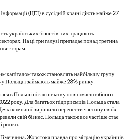
нформації (ЦЕІ) в сусідній країні діють майже 27
сть українських бізнесів них працюють
екторах. На ці три галузі припадає понад третина
інвесторам.
ьким капіталом також становлять найбільшу групу
ь у Польщі і займають майже 28% ринку.
илася в Польщі після початку повномасштабного
2022 року. Для багатьох підприємців Польща стала
еякі компанії вирішили перенести частину своїх
ревели свій бізнес. Польща також все частіше стає
і ринки.
Німеччина. Жорстока правда про міграцію українців