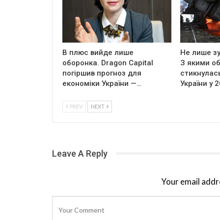
В плюс вийде лише
Не лише зу
оборонка. Dragon Capital
З якими о
погіршив прогноз для
стикнулась
економіки України —…
України у 
PREV
NEXT
Leave A Reply
Your email addre