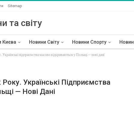
ти
Sitemap
и та світу
и Києва
Новини Світу
Новини Спорту
Новин
. Українські підприємства масово відкриваються у Польщі — нові дані
 Року. Українські Підприємства
ьщі — Нові Дані