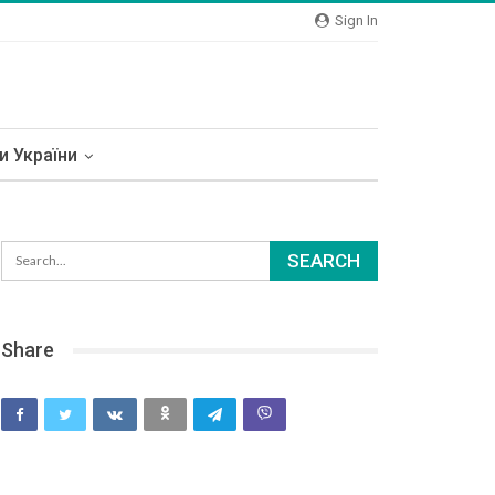
Sign In
и України
Share