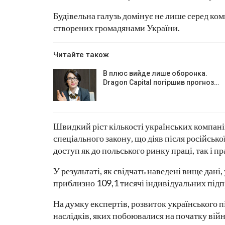
Будівельна галузь домінує не лише серед ком
створених громадянами України.
Читайте також
В плюс вийде лише оборонка.
Dragon Capital погіршив прогноз…
Швидкий ріст кількості українських компані
спеціального закону, що діяв після російськ
доступ як до польського ринку праці, так і пр
У результаті, як свідчать наведені вище дан
приблизно 109,1 тисячі індивідуальних під
На думку експертів, розвиток українського 
наслідків, яких побоювалися на початку війн