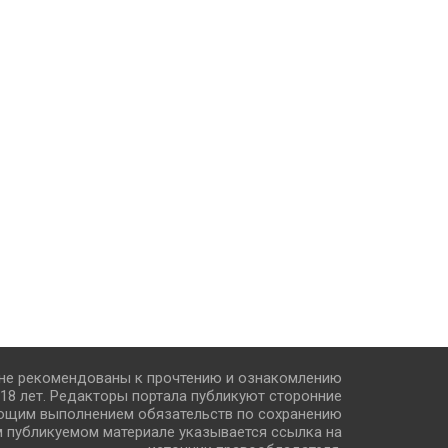
 не рекомендованы к прочтению и ознакомлению
18 лет. Редакторы портала публикуют сторонние
ющим выполнением обязательств по сохранению
м публикуемом материале указывается ссылка на