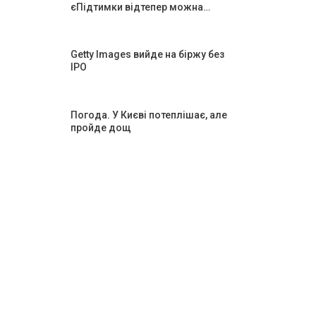
єПідтимки відтепер можна…
Getty Images вийде на біржу без
IPO
Погода. У Києві потеплішає, але
пройде дощ