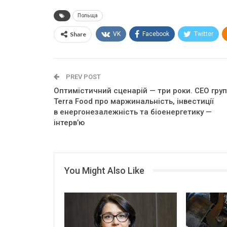
Польща
Share
VK
Facebook
Twitter
PREV POST
Оптимістичний сценарій — три роки. СЕО гру
Terra Food про маржинальність, інвестиції
в енергонезалежність та біоенергетику —
інтерв’ю
You Might Also Like