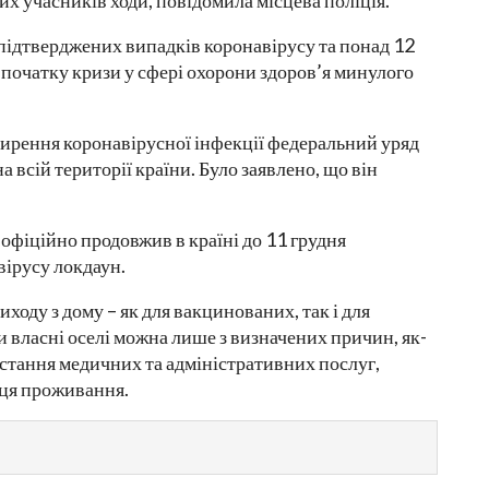
х учасників ходи, повідомила місцева поліція.
підтверджених випадків коронавірусу та понад 12
початку кризи у сфері охорони здоров’я минулого
ирення коронавірусної інфекції федеральний уряд
а всій території країни. Було заявлено, що він
офіційно продовжив в країні до 11 грудня
вірусу локдаун.
ходу з дому – як для вакцинованих, так і для
 власні оселі можна лише з визначених причин, як-
ристання медичних та адміністративних послуг,
сця проживання.