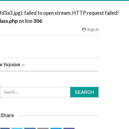
3.jpg): failed to open stream: HTTP request failed!
ass.php
on line
306
Sign In
и України
Share