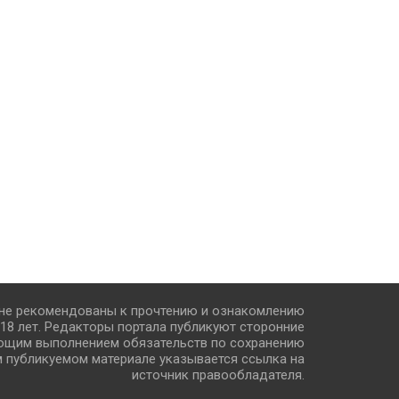
 не рекомендованы к прочтению и ознакомлению
18 лет. Редакторы портала публикуют сторонние
ющим выполнением обязательств по сохранению
м публикуемом материале указывается ссылка на
источник правообладателя.