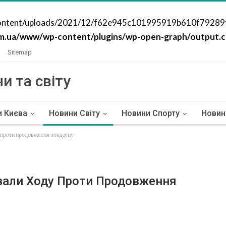
content/uploads/2021/12/f62e945c101995919b610f79289fd3a
m.ua/www/wp-content/plugins/wp-open-graph/output.cl
Sitemap
и та світу
и Києва
Новини Світу
Новини Спорту
Новин
у проти продовження локдауну
ували Ходу Проти Продовження