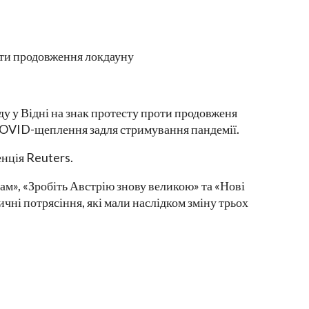
у у Відні на знак протесту проти продовженя
COVID-щеплення задля стримування пандемії.
енція Reuters.
ам», «Зробіть Австрію знову великою» та «Нові
чні потрясіння, які мали наслідком зміну трьох