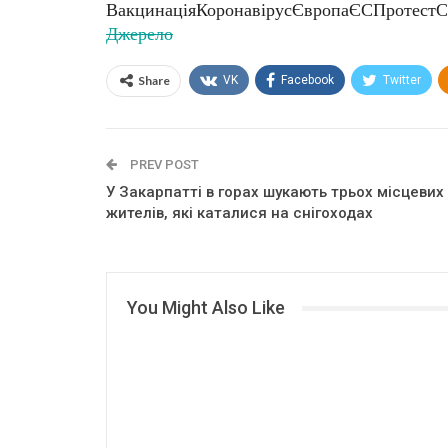
ВакцинаціяКоронавірусЄвропаЄСПротестС
Джерело
Share
VK
Facebook
Twitter
PREV POST
У Закарпатті в горах шукають трьох місцевих
жителів, які каталися на снігоходах
You Might Also Like