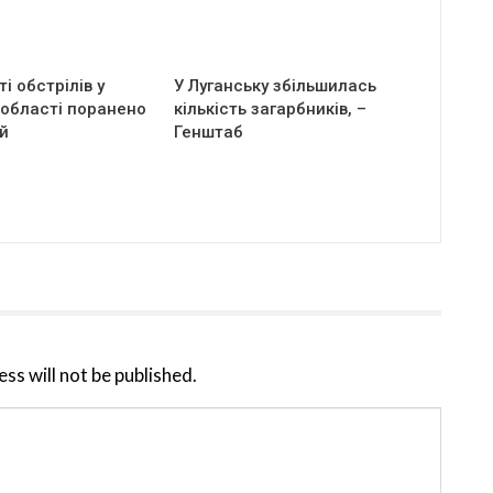
і обстрілів у
У Луганську збільшилась
 області поранено
кількість загарбників, –
й
Генштаб
ss will not be published.