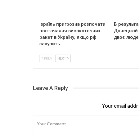
Ізраїль пригрозив розпочати
В результат
постачання високоточних
Донецькій
ракет в Україну, якщо рф
двоє люде
закупить…
PREV
NEXT
Leave A Reply
Your email addre