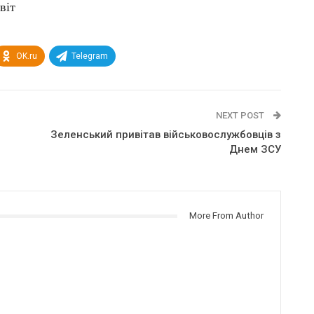
віт
OK.ru
Telegram
NEXT POST
Зеленський привітав військовослужбовців з
Днем ЗСУ
More From Author