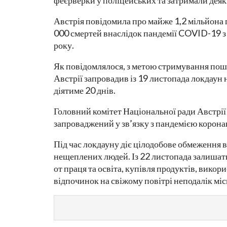
феєрверки у поліцейських та затримали деяки
Австрія повідомила про майже 1,2 мільйона 
000 смертей внаслідок пандемії COVID-19 з 
року.
Як повідомлялося, з метою стримування пош
Австрії запровадив із 19 листопада локдаун н
діятиме 20 днів.
Головний комітет Національної ради Австрії 
запроваджений у зв’язку з пандемією корона
Під час локдауну діє цілодобове обмеження ви
нещеплених людей. Із 22 листопада залишати
от праця та освіта, купівля продуктів, вико
відпочинок на свіжому повітрі неподалік мі