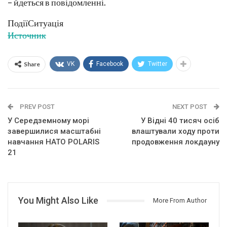
– йдеться в повідомленні.
ПодіїСитуація
Источник
Share
VK
Facebook
Twitter
PREV POST
NEXT POST
У Середземному морі
У Відні 40 тисяч осіб
завершилися масштабні
влаштували ходу проти
навчання НАТО POLARIS
продовження локдауну
21
You Might Also Like
More From Author