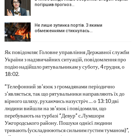
погіршив прогноз…
Не лише зупинка портів. З якими
обмеженнями стикнулась…
Як повідомляє Головне управління Державної служби
України з надзвичайних ситуацій, повідомлення про
подію надійшло рятувальникам у суботу, 4 грудня, о
18:02.
“Телефонний зв’язок з громадянами періодично
з’являється, так що рятувальники направляють їх до
вірного шляху, рухаючись назустріч … о 13:10 дві
людини вийшли на зв’язок і повідомили, що
перебувають на турбазі “Девур” с.Лумшори
Ужгородського району. Пошуки однієї людини
тривають (ускладнюються сильним густим туманом)”,