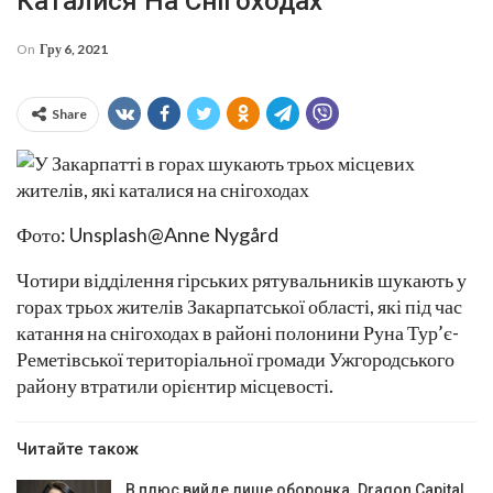
Каталися На Снігоходах
On
Гру 6, 2021
Share
Фото: Unsplash@Anne Nygård
Чотири відділення гірських рятувальників шукають у
горах трьох жителів Закарпатської області, які під час
катання на снігоходах в районі полонини Руна Тур’є-
Реметівської територіальної громади Ужгородського
району втратили орієнтир місцевості.
Читайте також
В плюс вийде лише оборонка. Dragon Capital