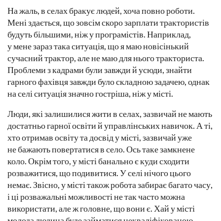
На жаль, в селах бракує людей, хоча повно роботи.
Мені здається, що зовсім скоро зарплати трактористів
будуть більшими, ніж у програмістів. Наприклад,
у мене зараз така ситуація, що я маю новісінький
сучасний трактор, але не маю для нього тракториста.
Проблеми з кадрами були завжди й усюди, знайти
гарного фахівця завжди було складною задачею, однак
на селі ситуація значно гостріша, ніж у місті.
Люди, які залишилися жити в селах, зазвичай не мають
достатньо гарної освіти й управлінських навичок. А ті,
хто отримав освіту та досвід у місті, зазвичай уже
не бажають повертатися в село. Ось таке замкнене
коло. Окрім того, у місті банально є куди сходити
розважитися, що подивитися. У селі нічого цього
немає. Звісно, у місті також робота забирає багато часу,
і ці розважальні можливості не так часто можна
використати, але ж головне, що вони є. Хай у місті
молода людина буде займатися некваліфікованою