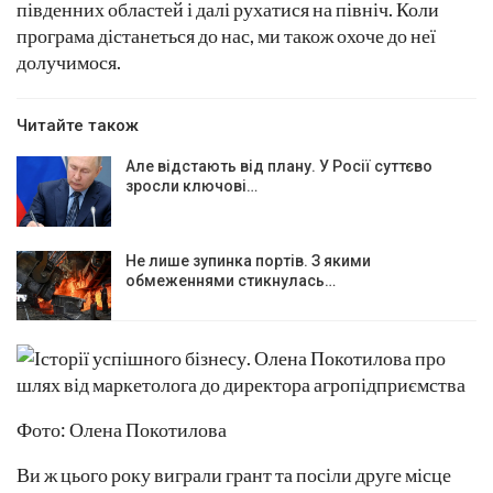
південних областей і далі рухатися на північ. Коли
програма дістанеться до нас, ми також охоче до неї
долучимося.
Читайте також
Але відстають від плану. У Росії суттєво
зросли ключові…
Не лише зупинка портів. З якими
обмеженнями стикнулась…
Фото: Олена Покотилова
Ви ж цього року виграли грант та посіли друге місце