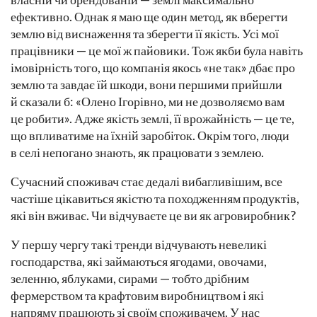
ефективно. Однак я маю ще один метод, як вберегти
землю від виснаження та зберегти її якість. Усі мої
працівники — це мої ж пайовики. Тож якби була навіть
імовірність того, що компанія якось «не так» дбає про
землю та завдає їй шкоди, вони першими прийшли
й сказали б: «Олено Ігорівно, ми не дозволяємо вам
це робити». Адже якість землі, її врожайність — це те,
що впливатиме на їхній заробіток. Окрім того, люди
в селі непогано знають, як працювати з землею.
Сучасний споживач стає дедалі вибагливішим, все
частіше цікавиться якістю та походженням продуктів,
які він вживає. Чи відчуваєте це ви як агровиробник?
У першу чергу такі тренди відчувають невеликі
господарства, які займаються ягодами, овочами,
зеленню, яблуками, сирами — тобто дрібним
фермерством та крафтовим виробництвом і які
напряму працюють зі своїм споживачем. У нас