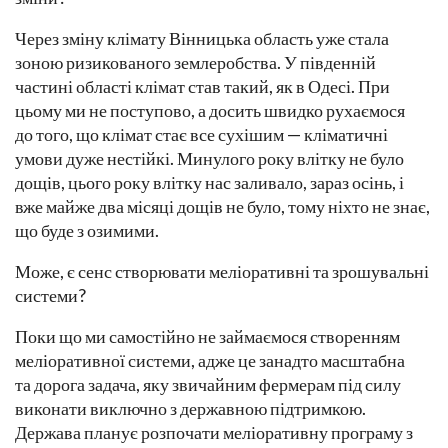
Через зміну клімату Вінницька область уже стала
зоною ризикованого землеробства. У південній
частині області клімат став такий, як в Одесі. При
цьому ми не поступово, а досить швидко рухаємося
до того, що клімат стає все сухішим — кліматичні
умови дуже нестійкі. Минулого року влітку не було
дощів, цього року влітку нас заливало, зараз осінь, і
вже майже два місяці дощів не було, тому ніхто не знає,
що буде з озимими.
Може, є сенс створювати меліоративні та зрошувальні
системи?
Поки що ми самостійно не займаємося створенням
меліоративної системи, адже це занадто масштабна
та дорога задача, яку звичайним фермерам під силу
виконати виключно з державною підтримкою.
Держава планує розпочати меліоративну програму з