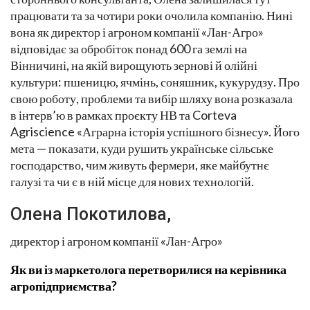
працювати та за чотири роки очолила компанію. Нині
вона як директор і агроном компанії «Лан-Агро»
відповідає за обробіток понад 600 га землі на
Вінничині, на якій вирощують зернові й олійні
культури: пшеницю, ячмінь, соняшник, кукурудзу. Про
свою роботу, проблеми та вибір шляху вона розказала
в інтерв’ю в рамках проєкту НВ та Corteva
Agriscience «Аграрна історія успішного бізнесу». Його
мета — показати, куди рушить українське сільське
господарство, чим живуть фермери, яке майбутнє
галузі та чи є в ній місце для нових технологій.
Олена Покотилова,
директор і агроном компанії «Лан-Агро»
Як ви із маркетолога перетворилися на керівника
агропідприємства?