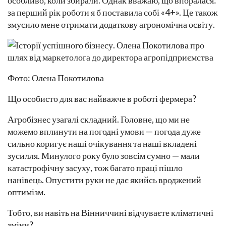
особливо, коли збирали. Однак вважаю, що впоралася:
за перший рік роботи я б поставила собі «4+». Це також
змусило мене отримати додаткову агрономічна освіту.
Фото: Олена Покотилова
Що особисто для вас найважче в роботі фермера?
Агробізнес узагалі складний. Головне, що ми не
можемо вплинути на погодні умови — погода дуже
сильно коригує наші очікування та наші вкладені
зусилля. Минулого року було зовсім сумно — мали
катастрофічну засуху, тож багато праці пішло
нанівець. Опустити руки не дає якийсь вроджений
оптимізм.
Тобто, ви навіть на Вінниччині відчуваєте кліматичні
зміни?