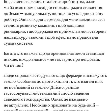
Бо для мене важлива сталість виробництва, адже
ми бачимо прямі наслідки споживацького ставлення
до Землі — зміну клімату, що значно ускладнює нашу
роботу. Однак як для фермера, для мене важливе все: і
сталість розвитку компанії, і щоб дощ ішов
рівномірно, і щоб держава не приймала вночі створені
нашвидкуруч закони, і щоб ефективно працювала
судова система.
Багато хто вважає, що до орендованої землі ставишся
інакше, ніж до власної – не так гарно про неї дбаєш.
Чи це так?
Люди справді часто думають, що фермери виснажують
землю. Особливо до цього схильні ті, хто взагалі ніяк
не пов’язаний із землею. Дійсно, раніше
застосовувався екстенсивний спосіб ведення
сільського господарства. Однак це вже давно
не актуально. Необхідно працювати на будь-якій —
власній чи орендованій — землі максимально