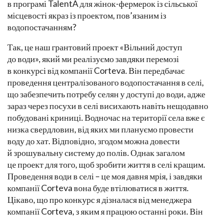
в програмі TalentA для жінок-фермерок із сільської
місцевості якраз із проектом, пов’язаним із
водопостачанням?
Так, це наш грантовий проект «Вільний доступ
до води», який ми реалізуємо завдяки перемозі
в конкурсі від компанії Corteva. Він передбачає
проведення централізованого водопостачання в селі,
що забезпечить потребу селян у доступі до води, адже
зараз через посухи в селі висихають навіть нещодавно
побудовані криниці. Водночас на території села вже є
низка свердловин, від яких ми плануємо провести
воду до хат. Відповідно, згодом можна довести
й зрошувальну систему до полів. Однак загалом
це проект для того, щоб зробити життя в селі кращим.
Проведення води в селі – це моя давня мрія, і завдяки
компанії Corteva вона буде втілюватися в життя.
Цікаво, що про конкурс я дізналася від менеджера
компанії Corteva, з яким я працюю останні роки. Він