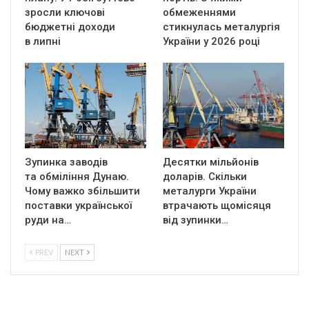
зросли ключові
обмеженнями
бюджетні доходи
стикнулась металургія
в липні
України у 2026 році
Зупинка заводів
Десятки мільйонів
та обміління Дунаю.
доларів. Скільки
Чому важко збільшити
металурги України
поставки української
втрачають щомісяця
руди на…
від зупинки…
PREV
NEXT