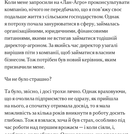
Коли мене запросили на «Лан-Агро» проконсультувати
компанію, нічого не передбачало, що я пов’яжу своє
подальше життя з сільським господарством. Однак
я потроху почала занурюватися в сферу, займалась
організаційними, юридичними, фінансовими
питаннями, якими не встигав займатися тодішній
директор-агроном. За якийсь час директор узагалі
вирішив піти з компанії, щоб займатися власним
бізнесом. Тож потрібен був новий керівник, яким
призначили мене.
Чи не було страшно?
Та було, звісно, і досі трохи лячно. Однак враховуючи,
що я очолила підприємство не одразу, як прийшла
на нього, а спочатку отримала досвід, то я мала
можливість за кілька років вникнути в роботу досить
глибоко. Тож я взялася, хоча й був страх, особливо під
час роботи над першим врожаєм — і коли сіяли, і,