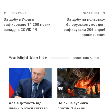
PREV POST
NEXT POST
За добу в Україні
За добу на польсько-
зафіксовано 14 200 нових
білоруському кордоні
випадків COVID-19
зафіксували 206 спроб
проникнення
You Might Also Like
More From Author
Але відстають від
Не лише зупинка
плану. У Росії суттєво
портів. З якими