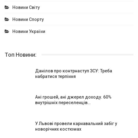
Новини Світу
Новини Спорту
Новини України
Топ Новини:
Данілов про контрнаступ ЗСУ: Треба
набратися терпіння
Ані грошей, ані джерел доходу. 60%
внутрішніх переселенців…
У Львові провели карнавальний забіг у
новорічних костюмах