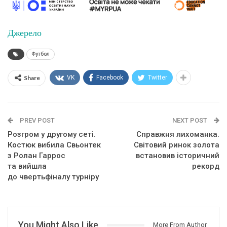
Джерело
Футбол
Share
VK
Facebook
Twitter
PREV POST
NEXT POST
Розгром у другому сеті.
Справжня лихоманка.
Костюк вибила Свьонтек
Світовий ринок золота
з Ролан Гаррос
встановив історичний
та вийшла
рекорд
до чвертьфіналу турніру
You Might Also Like
More From Author