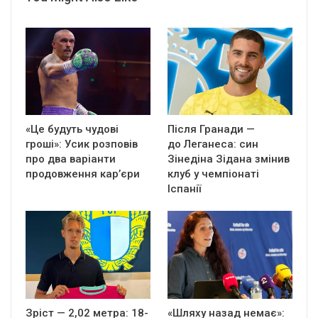
«Це будуть чудові
Після Гранади —
гроші»: Усик розповів
до Леганеса: син
про два варіанти
Зінедіна Зідана змінив
продовження кар’єри
клуб у чемпіонаті
Іспанії
Зріст — 2,02 метра: 18-
«Шляху назад немає»: