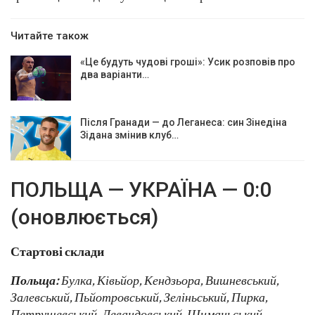
Читайте також
«Це будуть чудові гроші»: Усик розповів про
два варіанти…
Після Гранади — до Леганеса: син Зінедіна
Зідана змінив клуб…
ПОЛЬЩА — УКРАЇНА — 0:0
(оновлюється)
Стартові склади
Польща:
Булка, Ківьйор, Кендзьора, Вишневський,
Залевський, Пьйотровський, Зеліньський, Пирка,
Петрушевський, Левандовський, Шиманьський.