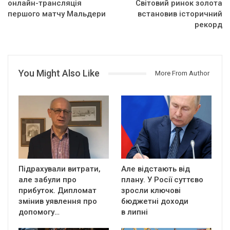
онлайн-трансляція
Світовий ринок золота
першого матчу Мальдери
встановив історичний
рекорд
You Might Also Like
More From Author
Підрахували витрати,
Але відстають від
але забули про
плану. У Росії суттєво
прибуток. Дипломат
зросли ключові
змінив уявлення про
бюджетні доходи
допомогу…
в липні