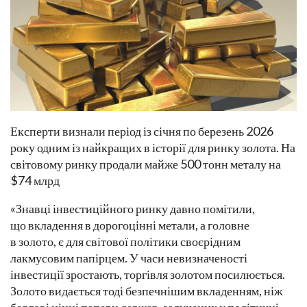
Експерти визнали період із січня по березень 2026
року одним із найкращих в історії для ринку золота. На
світовому ринку продали майже 500 тонн металу на
$74 млрд
«Знавці інвестиційного ринку давно помітили,
що вкладення в дорогоцінні метали, а головне
в золото, є для світової політики своєрідним
лакмусовим папірцем. У часи невизначеності
інвестиції зростають, торгівля золотом посилюється.
Золото видається тоді безпечнішим вкладенням, ніж