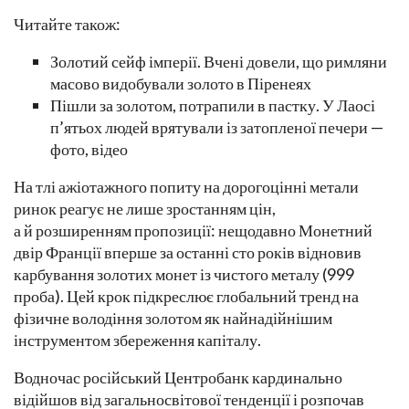
Читайте також:
Золотий сейф імперії. Вчені довели, що римляни
масово видобували золото в Піренеях
Пішли за золотом, потрапили в пастку. У Лаосі
п’ятьох людей врятували із затопленої печери —
фото, відео
На тлі ажіотажного попиту на дорогоцінні метали
ринок реагує не лише зростанням цін,
а й розширенням пропозиції: нещодавно Монетний
двір Франції вперше за останні сто років відновив
карбування золотих монет із чистого металу (999
проба). Цей крок підкреслює глобальний тренд на
фізичне володіння золотом як найнадійнішим
інструментом збереження капіталу.
Водночас російський Центробанк кардинально
відійшов від загальносвітової тенденції і розпочав