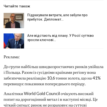
Читайте також
Підрахували витрати, але забули про
прибуток. Дипломат…
Але відстають від плану. У Росії суттєво
зросли ключові…
Реклама:
До групи найбільш швидкозростаючих ринків увійшла
і Польща. Разом із сусідніми країнами регіону вона
забезпечила реалізацію 10,6 тонни золота, що на 41%
перевищує показники попереднього періоду.
Аналітики World Gold Council очікують високий
попит на дорогоцінний метал і в наступні місяці. Це
чіткий сигнал: ринок не розраховує на суттєві