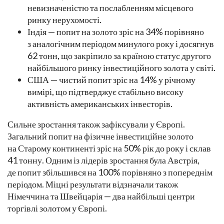
невизначеністю та послабленням місцевого
ринку нерухомості.
Індія — попит на золото зріс на 34% порівняно
з аналогічним періодом минулого року і досягнув
62 тонн, що закріпило за країною статус другого
найбільшого ринку інвестиційного золота у світі.
США — чистий попит зріс на 14% у річному
вимірі, що підтверджує стабільно високу
активність американських інвесторів.
Сильне зростання також зафіксували у Європі.
Загальний попит на фізичне інвестиційне золото
на Старому континенті зріс на 50% рік до року і склав
41 тонну. Одним із лідерів зростання була Австрія,
де попит збільшився на 100% порівняно з попереднім
періодом. Міцні результати відзначали також
Німеччина та Швейцарія — два найбільші центри
торгівлі золотом у Європі.