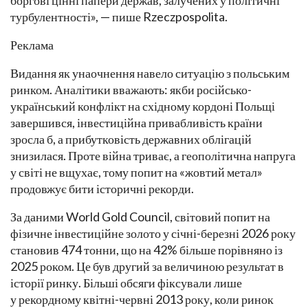
боргові цінні папери держав, залучених у політичні
турбулентності», — пише Rzeczpospolita.
Реклама
Видання як унаочнення навело ситуацію з польським
ринком. Аналітики вважають: якби російсько-
український конфлікт на східному кордоні Польщі
завершився, інвестиційна привабливість країни
зросла б, а прибутковість державних облігацій
знизилася. Проте війна триває, а геополітична напруга
у світі не вщухає, тому попит на «жовтий метал»
продовжує бити історичні рекорди.
За даними World Gold Council, світовий попит на
фізичне інвестиційне золото у січні-березні 2026 року
становив 474 тонни, що на 42% більше порівняно із
2025 роком. Це був другий за величиною результат в
історії ринку. Більші обсяги фіксували лише
у рекордному квітні-червні 2013 року, коли ринок