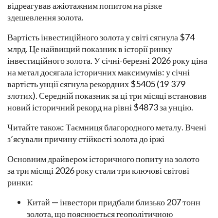
відреагував ажіотажним попитом на різке
здешевлення золота.
Вартість інвестиційного золота у світі сягнула $74
млрд. Це найвищий показник в історії ринку
інвестиційного золота. У січні-березні 2026 року ціна
на метал досягала історичних максимумів: у січні
вартість унції сягнула рекордних $5405 (19 379
злотих). Середній показник за ці три місяці встановив
новий історичний рекорд на рівні $4873 за унцію.
Читайте також: Таємниця благородного металу. Вчені
з’ясували причину стійкості золота до іржі
Основним драйвером історичного попиту на золото
за три місяці 2026 року стали три ключові світові
ринки:
Китай — інвестори придбали близько 207 тонн
золота, що пояснюється геополітичною