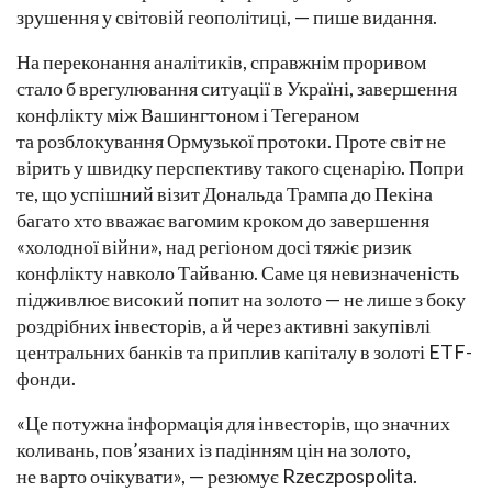
зрушення у світовій геополітиці, — пише видання.
На переконання аналітиків, справжнім проривом
стало б врегулювання ситуації в Україні, завершення
конфлікту між Вашингтоном і Тегераном
та розблокування Ормузької протоки. Проте світ не
вірить у швидку перспективу такого сценарію. Попри
те, що успішний візит Дональда Трампа до Пекіна
багато хто вважає вагомим кроком до завершення
«холодної війни», над регіоном досі тяжіє ризик
конфлікту навколо Тайваню. Саме ця невизначеність
підживлює високий попит на золото — не лише з боку
роздрібних інвесторів, а й через активні закупівлі
центральних банків та приплив капіталу в золоті ETF-
фонди.
«Це потужна інформація для інвесторів, що значних
коливань, пов’язаних із падінням цін на золото,
не варто очікувати», — резюмує Rzeczpospolita.