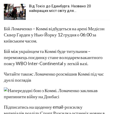
Від Токіо до Единбурга. Названо 20
найкращих міст світу для…
Бій Ломаченко – Коммі відбудеться на арені Медісон
Сквер Гарден у Нью-Йорку 12 грудня о 06:00 за
київським часом.
Бій між українцем та Коммі буде титульним –
переможець поєдинку стане володарем вакантного
поясу WBO Inter-Continental у легкій вазі.
Читайте також: Ломаченко розсмішив Коммі під час
дуелі поглядів
Підписатись на щоденну email-розсилку
матеріалів розділу Спорт Розсилка останніх новин в