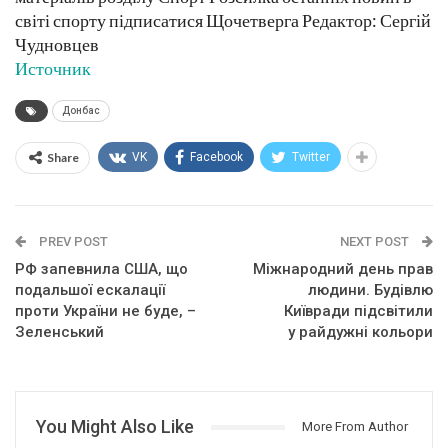
світі спорту підписатися Щочетверга Редактор: Сергій
Чудновцев
Источник
Донбас
Share
VK
Facebook
Twitter
PREV POST
NEXT POST
РФ запевнила США, що
Міжнародний день прав
подальшої ескалації
людини. Будівлю
проти України не буде, –
Київради підсвітили
Зеленський
у райдужні кольори
You Might Also Like
More From Author