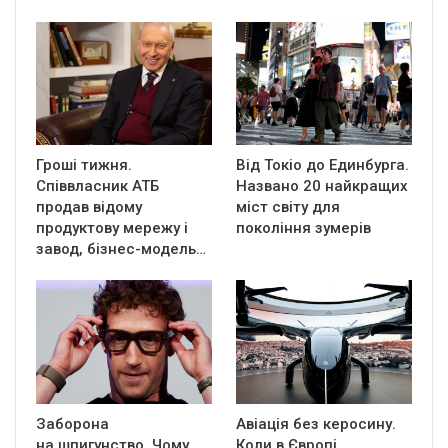
Гроші тижня.
Від Токіо до Единбурга.
Співвласник АТБ
Названо 20 найкращих
продав відому
міст світу для
продуктову мережу і
покоління зумерів
завод, бізнес-модель…
Заборона
Авіація без керосину.
на шпигунство. Чому
Коли в Європі