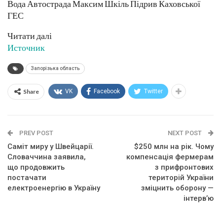
Вода Автострада Максим Шкіль Підрив Каховської
ГЕС
Читати далі
Источник
Запорізька область
Share
VK
Facebook
Twitter
PREV POST
NEXT POST
Саміт миру у Швейцарії.
$250 млн на рік. Чому
Словаччина заявила,
компенсація фермерам
що продовжить
з прифронтових
постачати
територій України
електроенергію в Україну
зміцнить оборону —
інтерв’ю