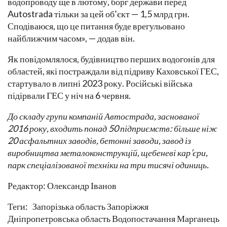
водопроводу ще в лютому, борг держави перед
Autostrada тільки за цей об’єкт — 1,5 млрд грн.
Сподіваюся, що це питання буде врегульовано
найближчим часом», — додав він.
Як повідомлялося, будівництво перших водогонів для
областей, які постраждали від підриву Каховської ГЕС,
стартувало в липні 2023 року. Російські війська
підірвали ГЕС у ніч на 6 червня.
До складу групи компаній Автострада, заснованої
2016 року, входить понад 50 підприємств: більше ніж
20 асфальтних заводів, бетонні заводи, завод із
виробництва металоконструкцій, щебеневі кар’єри,
парк спеціалізованої техніки на три тисячі одиниць.
Редактор: Олександр Іванов
Теги: Запорізька область Запоріжжя
Дніпропетровська область Водопостачання Марганець