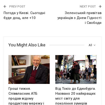
PREV POST
NEXT POST
Погода у Києві. Сьогодні
Зеленський привітав
буде дощ, але +10
українців з Днем Гідності
і Свободи
You Might Also Like
All
Гроші тижня.
Від Токіо до Единбурга.
Співвласник АТБ
Названо 20 найкращих
продав відому
міст світу для
продуктову мережу і
покоління зумерів