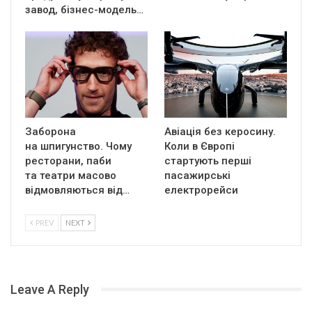
завод, бізнес-модель…
Заборона
Авіація без керосину.
на шпигунство. Чому
Коли в Європі
ресторани, паби
стартують перші
та театри масово
пасажирські
відмовляються від…
електрорейси
PREV
NEXT
Leave A Reply