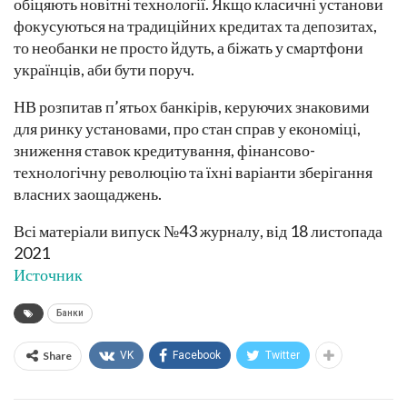
обіцяють новітні технології. Якщо класичні установи
фокусуються на традиційних кредитах та депозитах,
то нео­банки не просто йдуть, а біжать у смартфони
українців, аби бути поруч.
НВ розпитав п’ятьох банкірів, керуючих знаковими
для ринку установами, про стан справ у економіці,
зниження ставок кредитування, фінансово-
технологічну революцію та їхні варіанти зберігання
власних заощаджень.
Всі матеріали випуск №43 журналу, від 18 листопада
2021
Источник
Банки
Share
VK
Facebook
Twitter