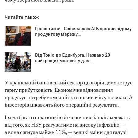
Читайте також
Гроші тижня. Співвласник АТБ продав відому
продуктову мережу…
Від Токіо до Единбурга. Названо 20
найкращих міст світу для…
У країнський банківський сектор цьогоріч демонструє
гарну прибутковість. Економічне відновлення
продукує потребу компаній та споживачів у позиках. А
інвесторів цікавлять його операційні результати.
І хоча багато показників вітчизняних банків залежать
від того, як НБУ реагуватиме на високу інфляцію —
а вона сягнула майже 11 %, — великі зміни для галузі