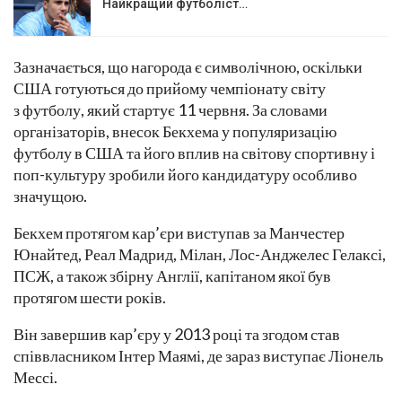
Найкращий футболіст…
Зазначається, що нагорода є символічною, оскільки
США готуються до прийому чемпіонату світу
з футболу, який стартує 11 червня. За словами
організаторів, внесок Бекхема у популяризацію
футболу в США та його вплив на світову спортивну і
поп-культуру зробили його кандидатуру особливо
значущою.
Бекхем протягом кар’єри виступав за Манчестер
Юнайтед, Реал Мадрид, Мілан, Лос-Анджелес Гелаксі,
ПСЖ, а також збірну Англії, капітаном якої був
протягом шести років.
Він завершив кар’єру у 2013 році та згодом став
співвласником Інтер Маямі, де зараз виступає Ліонель
Мессі.