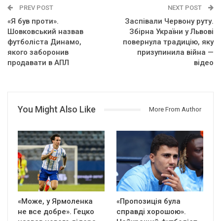
PREV POST
NEXT POST
«Я був проти».
Заспівали Червону руту.
Шовковський назвав
Збірна України у Львові
футболіста Динамо,
повернула традицію, яку
якого заборонив
призупинила війна —
продавати в АПЛ
відео
You Might Also Like
More From Author
«Може, у Ярмоленка
«Пропозиція була
не все добре». Гецко
справді хорошою».