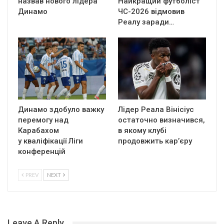
назвав нового лідера
Найкращий футболіст
Динамо
ЧС-2026 відмовив
Реалу заради…
Динамо здобуло важку
Лідер Реала Вінісіус
перемогу над
остаточно визначився,
Карабахом
в якому клубі
у кваліфікації Ліги
продовжить кар’єру
конференцій
PREV
NEXT
Leave A Reply