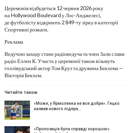
Церемонія відбудеться 12 червня 2026 року
на Hollywood Boulevard у Лос-Анджелесі,
де футболісту відкриють 2 849-ту зірку в категорії
Спортивні розваги.
Реклама
Ведучою заходу стане радіоведуча та член Зали слави
радіо Еллен К. Участь у церемонії також візьмуть
голлівудський актор Том Круз та дружина Бекхема —
Вікторія Бекхем.
Читайте також
«Може, у Ярмоленка не все добре». Гецко
назвав нового лідера…
«Пропозиція була справді хорошою».