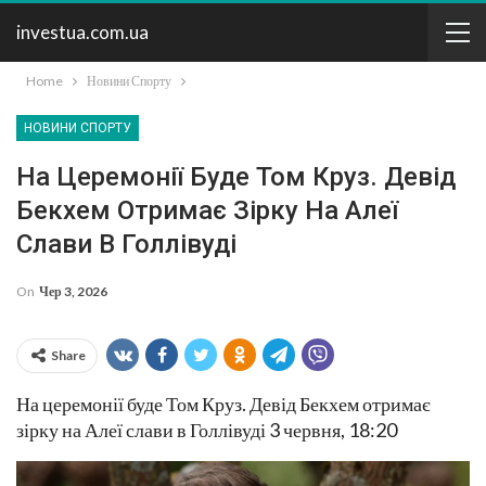
investua.com.ua
Home
Новини Спорту
НОВИНИ СПОРТУ
На Церемонії Буде Том Круз. Девід
Бекхем Отримає Зірку На Алеї
Слави В Голлівуді
On
Чер 3, 2026
Share
На церемонії буде Том Круз. Девід Бекхем отримає
зірку на Алеї слави в Голлівуді 3 червня, 18:20