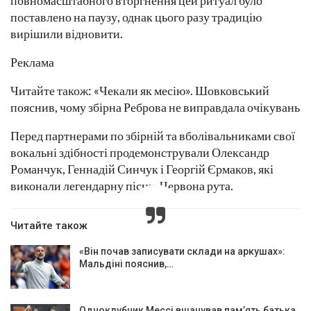
поставлено на паузу, однак цього разу традицію
вирішили відновити.
Реклама
Читайте також: «Чекали як месію». Шовковський
пояснив, чому збірна Реброва не виправдала очікувань
Перед партнерами по збірній та вболівальниками свої
вокальні здібності продемонстрували Олександр
Романчук, Геннадій Синчук і Георгій Єрмаков, які
виконали легендарну пісню Червона рута.
Читайте також
«Він почав записувати склади на аркушах»:
Мальдіні пояснив,…
Одноклубник Мессі вшанував пам’ять батька