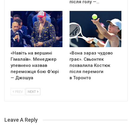
після голу —…
«Навіть на вершині
«Вона зараз чудово
Гімалаїв». Менеджер
грає». Свьонтек
упевнено назвав
похвалила Костюк
переможця бою Ф’юрі
після перемоги
— Джошуа
в Торонто
PREV
NEXT
Leave A Reply