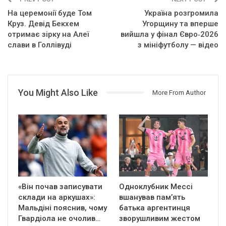
На церемонії буде Том
Україна розгромила
Круз. Девід Бекхем
Угорщину та вперше
отримає зірку на Алеї
вийшла у фінал Євро‑2026
слави в Голлівуді
з мініфутболу — відео
You Might Also Like
More From Author
«Він почав записувати
Одноклубник Мессі
склади на аркушах»:
вшанував пам’ять
Мальдіні пояснив, чому
батька аргентинця
Гвардіола не очолив…
зворушливим жестом