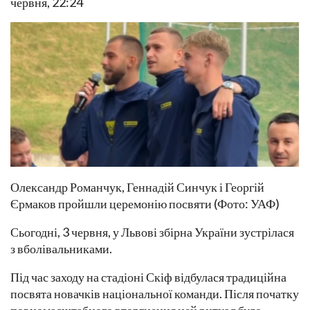
червня, 22:24
Олександр Романчук, Геннадій Синчук і Георгій
Єрмаков пройшли церемонію посвяти (Фото: УАФ)
Сьогодні, 3 червня, у Львові збірна України зустрілася
з вболівальниками.
Під час заходу на стадіоні Скіф відбулася традиційна
посвята новачків національної команди. Після початку
повномасштабного вторгнення цей ритуал було