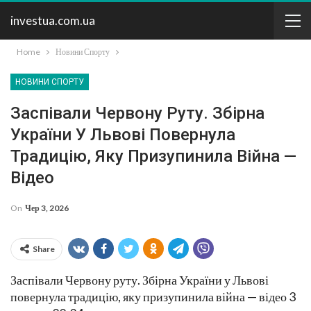
investua.com.ua
Home
Новини Спорту
НОВИНИ СПОРТУ
Заспівали Червону Руту. Збірна
України У Львові Повернула
Традицію, Яку Призупинила Війна —
Відео
On
Чер 3, 2026
Share
Заспівали Червону руту. Збірна України у Львові
повернула традицію, яку призупинила війна — відео 3