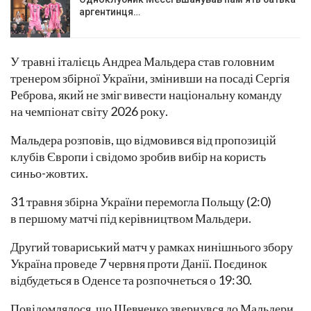
аргентинця…
У травні італієць Андреа Мальдера став головним
тренером збірної України, змінивши на посаді Сергія
Реброва, який не зміг вивести національну команду
на чемпіонат світу 2026 року.
Мальдера розповів, що відмовився від пропозицій
клубів Європи і свідомо зробив вибір на користь
синьо-жовтих.
31 травня збірна України перемогла Польщу (2:0)
в першому матчі під керівництвом Мальдери.
Другий товариський матч у рамках нинішнього збору
Україна проведе 7 червня проти Данії. Поєдинок
відбудеться в Оденсе та розпочнеться о 19:30.
Повідомлялося, що Шевченко звернувся до Мальдери