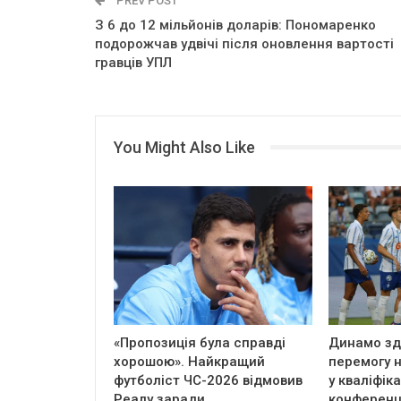
PREV POST
З 6 до 12 мільйонів доларів: Пономаренко
подорожчав удвічі після оновлення вартості
гравців УПЛ
You Might Also Like
«Пропозиція була справді
Динамо зд
хорошою». Найкращий
перемогу 
футболіст ЧС-2026 відмовив
у кваліфіка
Реалу заради…
конференц