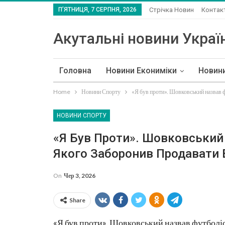
П’ЯТНИЦЯ, 7 СЕРПНЯ, 2026
Стрічка Новин
Контак
Акутальні новини Україн
Головна
Новини Екониміки
Новин
Home
Новини Спорту
«Я був проти». Шовковський назвав 
НОВИНИ СПОРТУ
«Я Був Проти». Шовковський
Якого Заборонив Продавати 
On
Чер 3, 2026
Share
«Я був проти». Шовковський назвав футболі