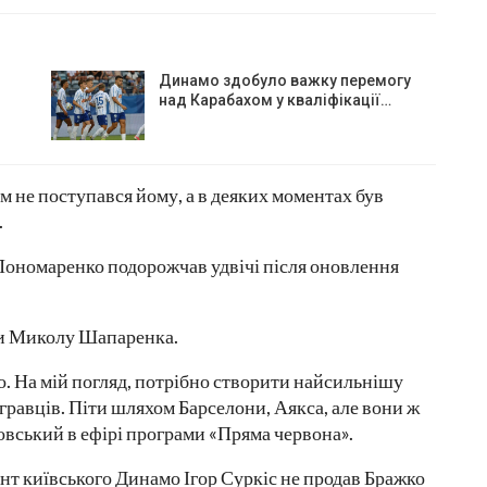
Динамо здобуло важку перемогу
над Карабахом у кваліфікації…
м не поступався йому, а в деяких моментах був
.
: Пономаренко подорожчав удвічі після оновлення
ти Миколу Шапаренка.
. На мій погляд, потрібно створити найсильнішу
 гравців. Піти шляхом Барселони, Аякса, але вони ж
вський в ефірі програми «Пряма червона».
ент київського Динамо Ігор Суркіс не продав Бражко