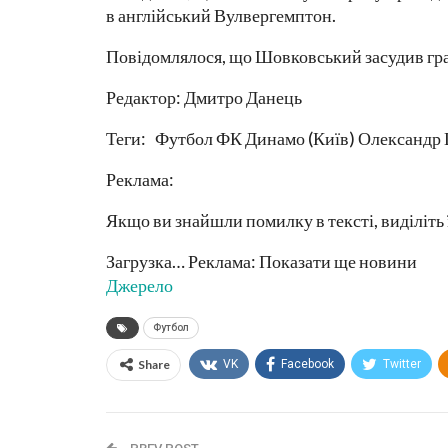
в англійський Вулвергемптон.
Повідомлялося, що Шовковський засудив гра
Редактор: Дмитро Данець
Теги: Футбол ФК Динамо (Київ) Олександр
Реклама:
Якщо ви знайшли помилку в тексті, виділіть 
Загрузка… Реклама: Показати ще новини
Джерело
Футбол
Share
VK
Facebook
Twitter