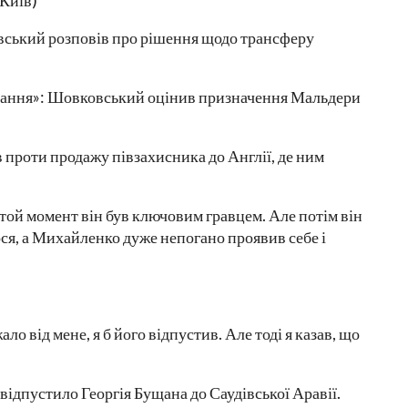
Київ)
ський розповів про рішення щодо трансферу
ивання»: Шовковський оцінив призначення Мальдери
 проти продажу півзахисника до Англії, де ним
 той момент він був ключовим гравцем. Але потім він
ося, а Михайленко дуже непогано проявив себе і
ало від мене, я б його відпустив. Але тоді я казав, що
дпустило Георгія Бущана до Саудівської Аравії.