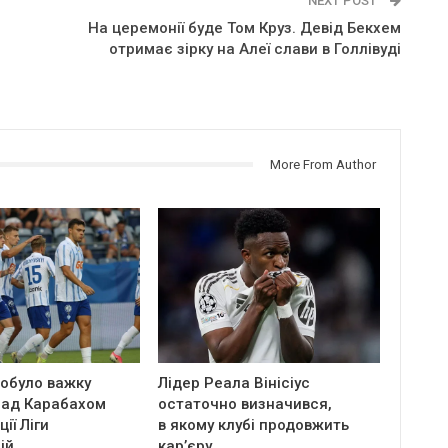
NEXT POST
На церемонії буде Том Круз. Девід Бекхем
отримає зірку на Алеї слави в Голлівуді
More From Author
обуло важку
Лідер Реала Вінісіус
над Карабахом
остаточно визначився,
ції Ліги
в якому клубі продовжить
ій
кар’єру