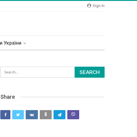
Sign In
и України
Share