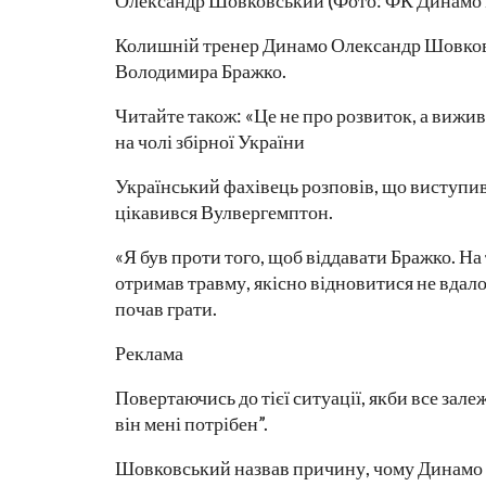
Олександр Шовковський (Фото: ФК Динамо 
Колишній тренер Динамо Олександр Шовков
Володимира Бражко.
Читайте також: «Це не про розвиток, а виж
на чолі збірної України
Український фахівець розповів, що виступив
цікавився Вулвергемптон.
«Я був проти того, щоб віддавати Бражко. На
отримав травму, якісно відновитися не вдал
почав грати.
Реклама
Повертаючись до тієї ситуації, якби все залеж
він мені потрібен”.
Шовковський назвав причину, чому Динамо ві