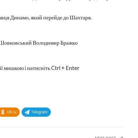
вця Динамо, який перейде до Шахтаря.
 Шовковський Володимир Бражко
її мишкою і натисніть Ctrl + Enter
OK.ru
Telegram