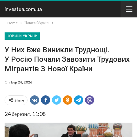
investua.com.ua
Home
Новини України
НОВИНИ УКРАЇНИ
У Них Вже Виникли Труднощі.
У Росію Почали Завозити Трудових
Мігрантів З Нової Країни
On
Бер 24, 2026
Share
24 березня, 11:08