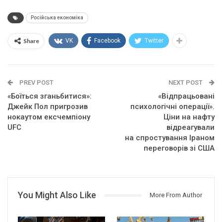
Російська економіка
Share
VK
Facebook
Twitter
PREV POST
NEXT POST
«Боїться зганьбитися»:
«Відпрацьовані
Джейк Пол пригрозив
психологічні операції».
нокаутом ексчемпіону
Ціни на нафту
UFC
відреагували
на спростування Іраном
переговорів зі США
You Might Also Like
More From Author