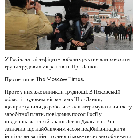
У Росію на тлі дефіциту робочих рук почали завозити
групи трудових мігрантів із Шрі-Ланки.
Про це пише The Moscow Times.
Проте у них вже виникли труднощі. В Псковській
області трудовим мігрантам з Шрі-Ланки,
що приступили до роботи, стали затримувати виплату
заробітної плати, повідомив посол Росії у
південноазіатській країні Леван Джагарян. Він
зазначив, що найближчим часом подібні випадки та
інші організаційні труднощі можуть сильно обмежити