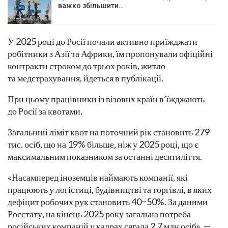
важко збільшити…
У 2025 році до Росії почали активно приїжджати
робітники з Азії та Африки, їм пропонували офіційні
контракти строком до трьох років, житло
та медстрахування, йдеться в публікації.
При цьому працівники із візових країн в’їжджають
до Росії за квотами.
Загальний ліміт квот на поточний рік становить 279
тис. осіб, що на 19% більше, ніж у 2025 році, що є
максимальним показником за останні десятиліття.
«Насамперед іноземців наймають компанії, які
працюють у логістиці, будівництві та торгівлі, в яких
дефіцит робочих рук становить 40−50%. За даними
Росстату, на кінець 2025 року загальна потреба
російських компаній у кадрах сягала 2,7 млн ​​осіб», —