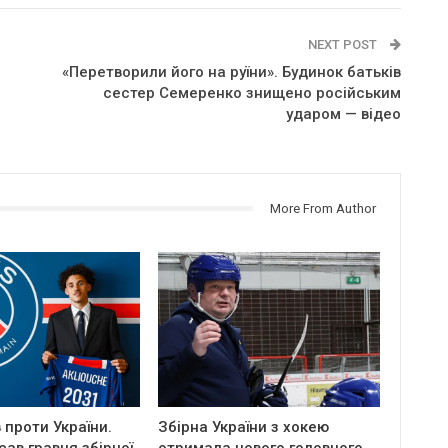
NEXT POST
«Перетворили його на руїни». Будинок батьків
сестер Семеренко знищено російським
ударом — відео
More From Author
проти України.
Збірна України з хокею
ав гравця збірної
отримала нового головного