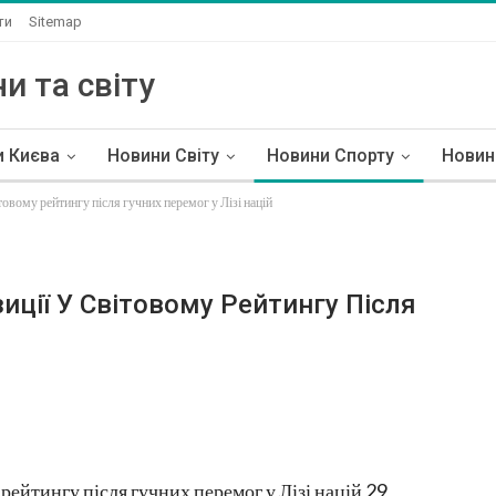
ти
Sitemap
и та світу
и Києва
Новини Світу
Новини Спорту
Новин
ітовому рейтингу після гучних перемог у Лізі націй
иції У Світовому Рейтингу Після
 рейтингу після гучних перемог у Лізі націй 29