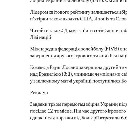
Збірна України з волейболу (Фото: Ukraine m
Лідером світового рейтингу залишається збірн
п’ятірки також входять США, Японія та Слов
Читайте також: Драма з п’яти сетів: жіноча з
Лізі націй
Міжнародна федерація волейболу (FIVB) оно
завершення другого ігрового тижня Ліги нац
Команда Рауля Лосано завершила другий ти
над Бразилією (3:1), чинними чемпіонами світ
у заключному матчі українці поступилися Болг
Реклама
Завдяки трьом перемогам збірна України підн
посідає 12-те місце. Під час другого ігровог
однак після поразки від Болгарії втратили 6,