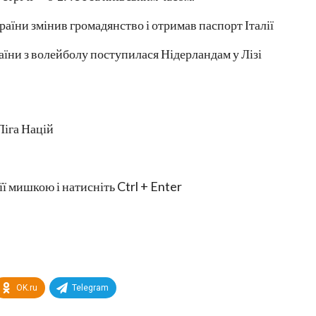
раїни змінив громадянство і отримав паспорт Італії
аїни з волейболу поступилася Нідерландам у Лізі
Ліга Націй
її мишкою і натисніть Ctrl + Enter
OK.ru
Telegram