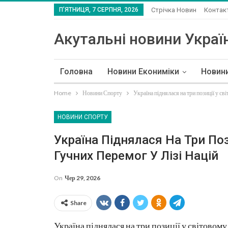
П’ЯТНИЦЯ, 7 СЕРПНЯ, 2026
Стрічка Новин
Контак
Акутальні новини Україн
Головна
Новини Екониміки
Новин
Home
Новини Спорту
Україна піднялася на три позиції у св
НОВИНИ СПОРТУ
Україна Піднялася На Три Поз
Гучних Перемог У Лізі Націй
On
Чер 29, 2026
Share
Україна піднялася на три позиції у світовому