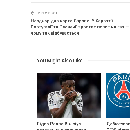
PREV POST
Неоднорідна карта Європи. У Хорватії,
Португалії та Словенії зростає попит на газ —
чому так відбувається
You Might Also Like
Лідер Реала Вінісіус
Дебютував 
остаточно визначився,
ПСЖ підпис