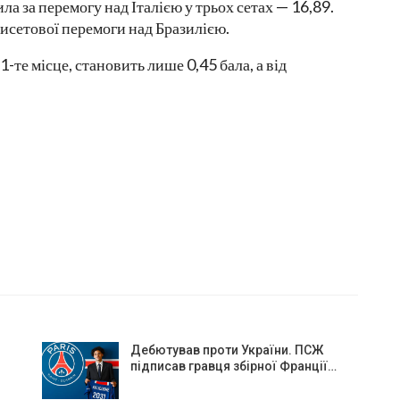
а за перемогу над Італією у трьох сетах — 16,89.
исетової перемоги над Бразилією.
1-те місце, становить лише 0,45 бала, а від
Дебютував проти України. ПСЖ
підписав гравця збірної Франції…