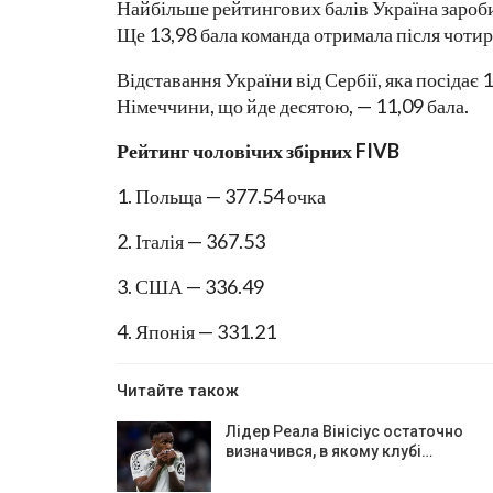
Найбільше рейтингових балів Україна заробил
Ще 13,98 бала команда отримала після чотир
Відставання України від Сербії, яка посідає 1
Німеччини, що йде десятою, — 11,09 бала.
Рейтинг чоловічих збірних FIVB
1. Польща — 377.54 очка
2. Італія — 367.53
3. США — 336.49
4. Японія — 331.21
Читайте також
Лідер Реала Вінісіус остаточно
визначився, в якому клубі…