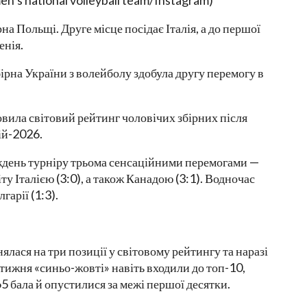
en’s national volleyball team/Instagram)
а Польщі. Друге місце посідає Італія, а до першої
енія.
бірна України з волейболу здобула другу перемогу в
вила світовий рейтинг чоловічих збірних після
ій-2026.
ждень турніру трьома сенсаційними перемогами —
у Італією (3:0), а також Канадою (3:1). Водночас
арії (1:3).
ялася на три позиції у світовому рейтингу та наразі
о тижня «синьо-жовті» навіть входили до топ-10,
65 бала й опустилися за межі першої десятки.