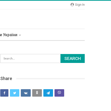
Sign In
и України
Share