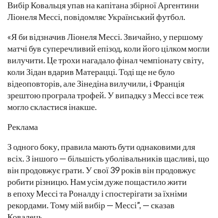
Вибір Ковальця упав на капітана збірної Аргентини
Ліонеля Мессі, повідомляє Український футбол.
«Я би відзначив Ліонеля Мессі. Звичайно, у першому
матчі був суперечливий епізод, коли його цілком могли
вилучити. Це трохи нагадало фінал чемпіонату світу,
коли Зідан вдарив Матерацці. Тоді ще не було
відеоповторів, але Зінедіна вилучили, і Франція
зрештою програла трофей. У випадку з Мессі все теж
могло скластися інакше.
Реклама
З одного боку, правила мають бути однаковими для
всіх. З іншого — більшість уболівальників щасливі, що
він продовжує грати. У свої 39 років він продовжує
робити різницю. Нам усім дуже пощастило жити
в епоху Мессі та Роналду і спостерігати за їхніми
рекордами. Тому мій вибір — Мессі”, — сказав
Ковалець.