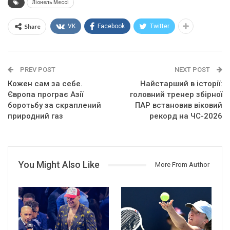
Ліонель Мессі
Share
VK
Facebook
Twitter
PREV POST
NEXT POST
Кожен сам за себе.
Найстарший в історії:
Європа програє Азії
головний тренер збірної
боротьбу за скраплений
ПАР встановив віковий
природний газ
рекорд на ЧС-2026
You Might Also Like
More From Author