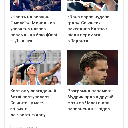
«Навіть на вершині
«Вона зараз чудово
Гімалаїв». Менеджер
грає». Свьонтек
упевнено назвав
похвалила Костюк
переможця бою Ф’юрі
після перемоги
— Джошуа
в Торонто
Костюк у двогодинній
Розгромна перемога:
битві поступилася
Мудрик провів другий
Свьонтек у матчі
матч за Челсі після
за вихід
повернення — відео
до чвертьфіналу…