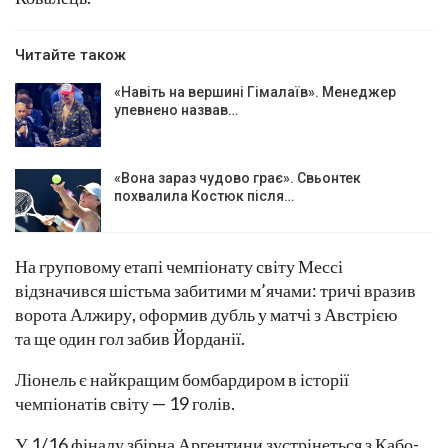
Читайте також
«Навіть на вершині Гімалаїв». Менеджер
упевнено назвав…
«Вона зараз чудово грає». Свьонтек
похвалила Костюк після…
На груповому етапі чемпіонату світу Мессі
відзначився шістьма забитими м’ячами: тричі вразив
ворота Алжиру, оформив дубль у матчі з Австрією
та ще один гол забив Йорданії.
Ліонель є найкращим бомбардиром в історії
чемпіонатів світу — 19 голів.
У 1/16 фіналу збірна Аргентини зустрінеться з Кабо-