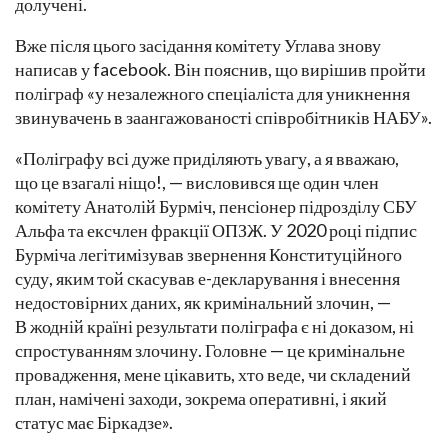
долучені.
Вже після цього засідання комітету Углава знову
написав у facebook. Він пояснив, що вирішив пройти
поліграф «у незалежного спеціаліста для уникнення
звинувачень в заангажованості співробітників НАБУ».
«Поліграфу всі дуже приділяють увагу, а я вважаю,
що це взагалі ніщо!, — висловився ще один член
комітету Анатолій Бурміч, пенсіонер підрозділу СБУ
Альфа та ексчлен фракції ОПЗЖ. У 2020 році підпис
Бурміча легітимізував звернення Конституційного
суду, яким той скасував е-декларування і внесення
недостовірних даних, як кримінальний злочин, —
В жодній країні результати поліграфа є ні доказом, ні
спростуванням злочину. Головне — це кримінальне
провадження, мене цікавить, хто веде, чи складений
план, намічені заходи, зокрема оперативні, і який
статус має Біркадзе».