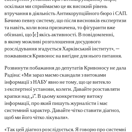
оскільки ми сприймаємо це як високий рівень
втручання в діяльність Антикорупційного бюро і САП.
Бачимо певну систему, що після висновків експертизи
та навіть, коли вона призначена, то фігуранти вже
обізнані, що [є] якісь активності. В повідомленні,
в якому можливі розголошення досудового
розслідування згадується Харківський інститут», —
пожвавився Кривонос на вигідне для нього питання.
Розвинути побажання до депутатів Кривоносу не дала
Радіна: «Ми зараз маємо скандали з витоками
інформації з НАБУ явно не тому, що це витекло
з експертної установи, колеги. Давайте розставляти
крапки над „і“. В цьому конкретному витоку
інформації, про який пишуть журналісти і має
системний характер. Давайте чітко ставити діагноз,
щоб ми його чітко лікували».
«Так цей діагноз розслідується. Я говорю про системні