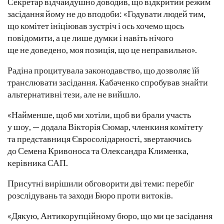
Секретар відчайдушно доводив, що відкритий режим
засідання йому не до вподоби: «Годувати людей тим,
що комітет ініціював зустріч і ось хочемо щось
повідомити, а це лише думки і навіть нічого
ще не доведено, моя позиція, що це неправильно».
Радіна процитувала законодавство, що дозволяє їй
транслювати засідання. Кабаченко спробував знайти
альтернативні тези, але не вийшло.
«Найменше, щоб ми хотіли, щоб ви брали участь
у шоу, — додала Вікторія Сюмар, членкиня комітету
та представниця Євросолідарності, звертаючись
до Семена Кривоноса та Олександра Клименка,
керівника САП.
Присутні вирішили обговорити дві теми: перебіг
розслідувань та заходи Бюро проти витоків.
«Дякую, Антикорупційному бюро, що ми це засідання