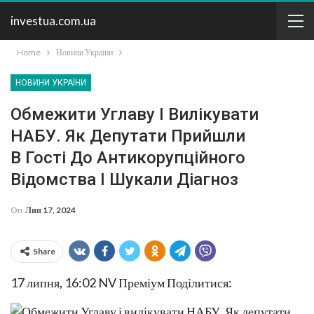
investua.com.ua
Home
Новини України
НОВИНИ УКРАЇНИ
Обмежити Углаву І Вилікувати
НАБУ. Як Депутати Прийшли
В Гості До Антикорупційного
Відомства І Шукали Діагноз
On
Лип 17, 2024
Share
17 липня, 16:02
NV Преміум Поділитися: