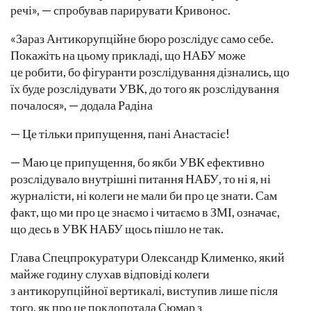
речі», — спробував парирувати Кривонос.
«Зараз Антикорупційне бюро розслідує само себе.
Покажіть на цьому прикладі, що НАБУ може
це робити, бо фігуранти розслідування дізнались, що
їх буде розслідувати УВК, до того як розслідування
почалося», — додала Радіна
— Це тільки припущення, пані Анастасіє!
— Маю це припущення, бо якби УВК ефективно
розслідувало внутрішні питання НАБУ, то ні я, ні
журналісти, ні колеги не мали би про це знати. Сам
факт, що ми про це знаємо і читаємо в ЗМІ, означає,
що десь в УВК НАБУ щось пішло не так.
Глава Спецпрокуратури Олександр Клименко, який
майже годину слухав відповіді колеги
з антикорупційної вертикалі, виступив лише після
того, як про це поклопотала Сюмар з