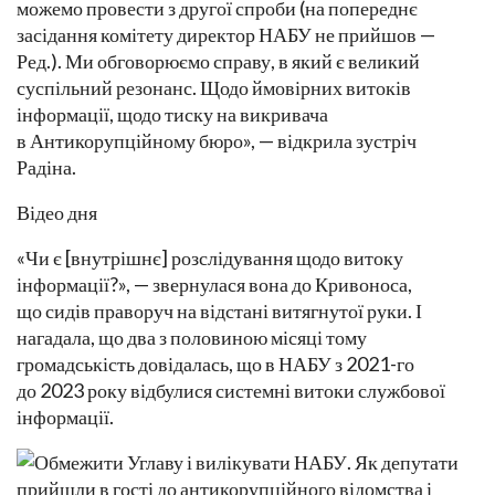
можемо провести з другої спроби (на попереднє
засідання комітету директор НАБУ не прийшов —
Ред.). Ми обговорюємо справу, в який є великий
суспільний резонанс. Щодо ймовірних витоків
інформації, щодо тиску на викривача
в Антикорупційному бюро», — відкрила зустріч
Радіна.
Відео дня
«Чи є [внутрішнє] розслідування щодо витоку
інформації?», — звернулася вона до Кривоноса,
що сидів праворуч на відстані витягнутої руки. І
нагадала, що два з половиною місяці тому
громадськість довідалась, що в НАБУ з 2021-го
до 2023 року відбулися системні витоки службової
інформації.