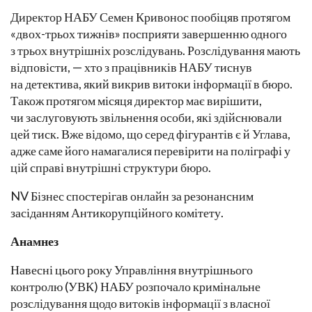
Директор НАБУ Семен Кривонос пообіцяв протягом
«двох-трьох тижнів» посприяти завершенню одного
з трьох внутрішніх розслідувань. Розслідування мають
відповісти, — хто з працівників НАБУ тиснув
на детектива, який викрив витоки інформації в бюро.
Також протягом місяця директор має вирішити,
чи заслуговують звільнення особи, які здійснювали
цей тиск. Вже відомо, що серед фігурантів є й Углава,
адже саме його намагалися перевірити на поліграфі у
цій справі внутрішні структури бюро.
NV Бізнес спостерігав онлайн за резонансним
засіданням Антикорупційного комітету.
Анамнез
Навесні цього року Управління внутрішнього
контролю (УВК) НАБУ розпочало кримінальне
розслідування щодо витоків інформації з власної