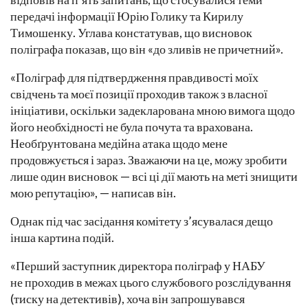
передачі інформації Юрію Голику та Кирилу
Тимошенку. Углава констатував, що висновок
поліграфа показав, що він «до зливів не причетний».
«Поліграф для підтвердження правдивості моїх
свідчень та моєї позиції проходив також з власної
ініціативи, оскільки задекларована мною вимога щодо
його необхідності не була почута та врахована.
Необґрунтована медійна атака щодо мене
продовжується і зараз. Зважаючи на це, можу зробити
лише один висновок — всі ці дії мають на меті знищити
мою репутацію», — написав він.
Однак під час засідання комітету з’ясувалася дещо
інша картина подій.
«Перший заступник директора поліграф у НАБУ
не проходив в межах цього службового розслідування
(тиску на детективів), хоча він запрошувався