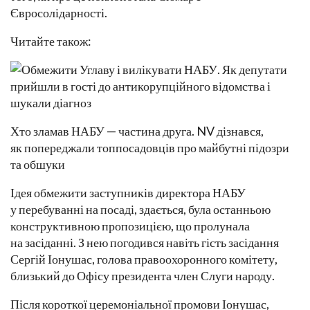
Євросолідарності.
Читайте також:
Хто зламав НАБУ — частина друга. NV дізнався,
як попереджали топпосадовців про майбутні підозри
та обшуки
Ідея обмежити заступників директора НАБУ
у перебуванні на посаді, здається, була останньою
конструктивною пропозицією, що пролунала
на засіданні. З нею погодився навіть гість засідання
Сергій Іонушас, голова правоохоронного комітету,
близький до Офісу президента член Слуги народу.
Після короткої церемоніальної промови Іонушас,