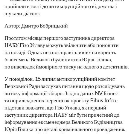
Автор: Дмитро Бобрицький
Протягом місяця першого заступника директора
НАБУ Гізо Углаву можуть звільнити або поновити
на посаді. Однак не «по справі зливів» на користь
бізнесмена Великого будівництва Юрія Голика,
по внаслвдок ймовірного тиску на одного з детективів.
У понеділок, 15 липня антикорупційний комітет
Верховної Ради заслухав питання щодо розслідувань
витоку інформації з бюро. Згідно даних NV Бізнес
та оприлюднених переписок проекту Bihus.Info є
підстави вважати, що Гізо Углава, як перший
заступник директора НАБУ міг бути причетний до
інформування ексменеджера Великого Будівництва
Юрія Голика про деталі кримінального провадження.