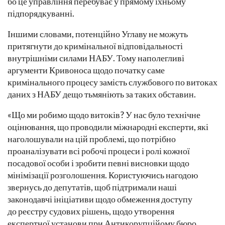
бо це управління перебуває у прямому їхньому
підпорядкуванні.
Іншими словами, потенційно Углаву не можуть
притягнути до кримінальної відповідальності
внутрішніми силами НАБУ. Тому наполегливі
аргументи Кривоноса щодо початку саме
кримінального процесу замість службового по витоках
даних з НАБУ дещо тьмяніють за таких обставин.
«Що ми робимо щодо витоків? У нас було технічне
оцінювання, що проводили міжнародні експерти, які
наголошували на цій проблемі, що потрібно
проаналізувати всі робочі процеси і ролі кожної
посадової особи і зробити певні висновки щодо
мінімізації розголошення. Користуючись нагодою
звернусь до депутатів, щоб підтримали наші
законодавчі ініціативи щодо обмеження доступу
до реєстру судових рішень, щодо утворення
експертної установи при Антикорупційому бюро,