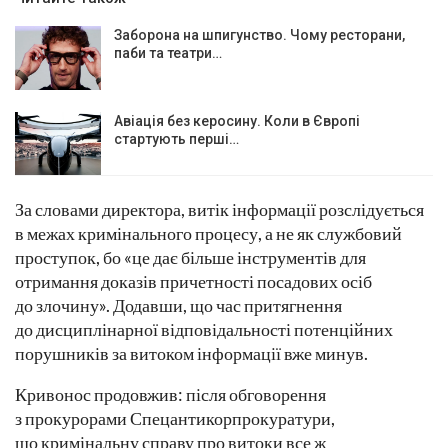
Заборона на шпигунство. Чому ресторани,
паби та театри…
Авіація без керосину. Коли в Європі
стартують перші…
За словами директора, витік інформації розслідується
в межах кримінального процесу, а не як службовий
проступок, бо «це дає більше інструментів для
отримання доказів причетності посадових осіб
до злочину». Додавши, що час притягнення
до дисциплінарної відповідальності потенційних
порушників за витоком інформації вже минув.
Кривонос продовжив: після обговорення
з прокурорами Спецантикорпрокуратури,
що кримінальну справу про витоки все ж