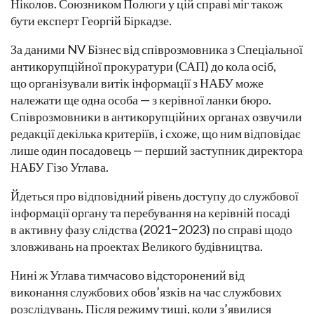
Ніколов. Союзником Полюги у цій справі міг також
бути експерт Георгій Біркадзе.
За даними NV Бізнес від співрозмовника з Спеціальної
антикорупційної прокуратури (САП) до кола осіб,
що організували витік інформації з НАБУ може
належати ще одна особа — з керівної ланки бюро.
Співрозмовники в антикорупційних органах озвучили
редакції декілька критеріїв, і схоже, що ним відповідає
лише один посадовець — перший заступник директора
НАБУ Гізо Углава.
Йдеться про відповідний рівень доступу до службової
інформації органу та перебування на керівній посаді
в активну фазу слідства (2021−2023) по справі щодо
зловживань на проектах Великого будівництва.
Нині ж Углава тимчасово відсторонений від
виконання службових обов’язків на час службових
розслідувань. Після режиму тиші, коли з’явилися