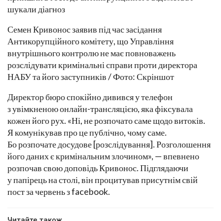
Семен Кривонос заявив під час засідання
Антикорупційного комітету, що Управління
внутрішнього контролю не має повноважень
розслідувати кримінальні справи проти директора
НАБУ та його заступників / Фото: Скріншот
Директор бюро спокійно дивився у телефон
з увімкненою онлайн-трансляцією, яка фіксувала
кожен його рух. «Ні, не розпочато саме щодо витоків.
Я комунікував про це публічно, чому саме.
Бо розпочате досудове [розслідування]. Розголошення
його даних є кримінальним злочином», — впевнено
розпочав свою доповідь Кривонос. Підглядаючи
у папірець на столі, він процитував присутнім свій
пост за червень з facebook.
Читайте також