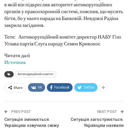
в якій він підкреслив авторитет антикорупційних
органів у правоохоронній системі, пояснив, що мусить
бігти, бо у нього нарада на Банковій. Невдовзі Радіна
закрила засідання.
Теги: Антикорупційний комітет директор НАБУ Гізо
Углава партія Слуга народу Семен Кривонос
Читати далі
Источник
Антикорупційний комітет
Share
VK
Facebook
Twitter
PREV POST
NEXT POST
Ситуація змінюється.
Ситуація загострюється.
Українцям озвучили свіжу
Українцям назвали