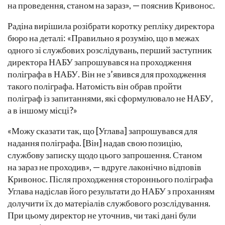
на проведення, станом на зараз», — пояснив Кривонос.
Радіна вирішила розібрати коротку репліку директора
бюро на деталі: «Правильно я розумію, що в межах
одного зі службових розслідувань, перший заступник
директора НАБУ запрошувався на проходження
поліграфа в НАБУ. Він не з’явився для проходження
такого поліграфа. Натомість він обрав пройти
поліграф із запитаннями, які сформулювало не НАБУ,
а в іншому місці?»
«Можу сказати так, що [Углава] запрошувався для
надання поліграфа. [Він] надав свою позицію,
службову записку щодо цього запрошення. Станом
на зараз не проходив», — вдруге лаконічно відповів
Кривонос. Після проходження стороннього поліграфа
Углава надіслав його результати до НАБУ з проханням
долучити їх до матеріалів службового розслідування.
При цьому директор не уточнив, чи такі дані були