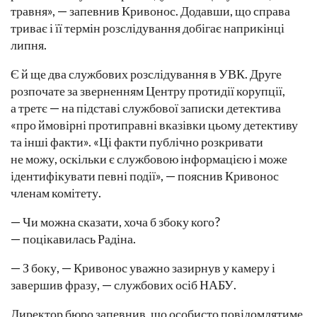
травня», — запевнив Кривонос. Додавши, що справа
триває і її термін розслідування добігає наприкінці
липня.
Є й ще два службових розслідування в УВК. Друге
розпочате за зверненням Центру протидії корупції,
а третє — на підставі службової записки детектива
«про ймовірні протиправні вказівки цьому детективу
та інші факти». «Ці факти публічно розкривати
не можу, оскільки є службовою інформацією і може
ідентифікувати певні події», — пояснив Кривонос
членам комітету.
— Чи можна сказати, хоча б збоку кого?
— поцікавилась Радіна.
— З боку, — Кривонос уважно зазирнув у камеру і
завершив фразу, — службових осіб НАБУ.
Директор бюро запевнив, що особисто повідомлятиме