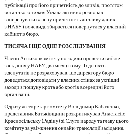
публікації про його причетність до зливів, протягом
останнього тижня Углава активно розпочав
заперечувати власну причетність до зливу даних
з НАБУ і вочевидь збирається повернутися у власний
кабінет в бюро.
ТИСЯЧА І ЩЕ ОДНЕ РОЗСЛІДУВАННЯ
Члени Антикоркомітету погодили провести виїзне
засідання у НАБУ два місяці тому. Тоді ніхто
з депутатів не розраховував, що директору бюро
доведеться доповідати у власних стінах за успішні
заходи з пошуку крота або кротів всередині його
організації.
Одразу ж секретар комітету Володимир Кабаченко,
представник Батьківщини розкритикував Анастасію
Красносільcьку (Радіну) зі Слуги народу та главу цього
комітету за увімкнення онлайн-трансляції засідання.