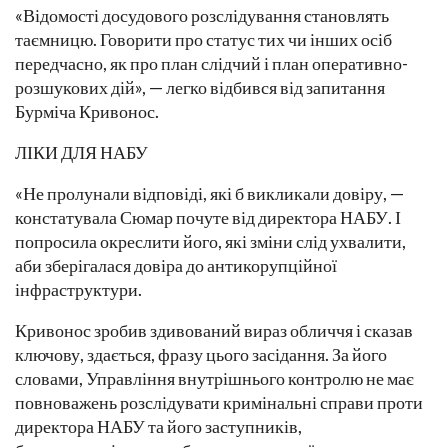
«Відомості досудового розслідування становлять
таємницю. Говорити про статус тих чи інших осіб
передчасно, як про план слідчий і план оперативно-
розшукових дій», — легко відбився від запитання
Бурміча Кривонос.
ЛІКИ ДЛЯ НАБУ
«Не пролунали відповіді, які б викликали довіру, —
констатувала Сюмар почуте від директора НАБУ. І
попросила окреслити його, які зміни слід ухвалити,
аби зберігалася довіра до антикорупційної
інфраструктури.
Кривонос зробив здивований вираз обличчя і сказав
ключову, здається, фразу цього засідання. За його
словами, Управління внутрішнього контролю не має
повноважень розслідувати кримінальні справи проти
директора НАБУ та його заступників,