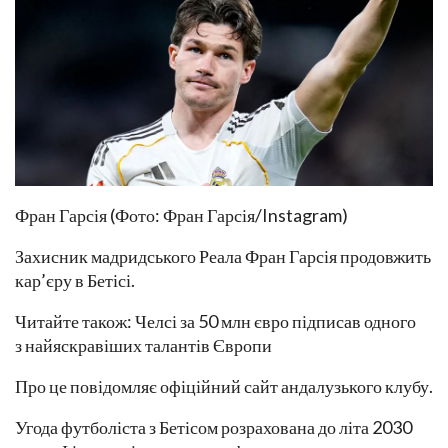
Фран Гарсія (Фото: Фран Гарсія/Instagram)
Захисник мадридського Реала Фран Гарсія продовжить
кар’єру в Бетісі.
Читайте також: Челсі за 50 млн євро підписав одного
з найяскравіших талантів Європи
Про це повідомляє офіційний сайт андалузького клубу.
Угода футболіста з Бетісом розрахована до літа 2030