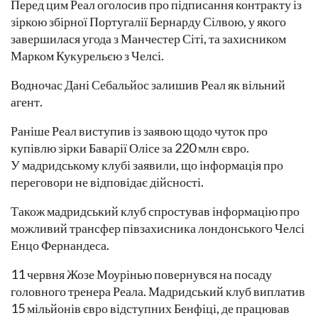
Перед цим Реал оголосив про підписання контракту із
зіркою збірної Португалії Бернарду Сілвою, у якого
завершилася угода з Манчестер Сіті, та захисником
Марком Кукурельєю з Челсі.
Водночас Дані Себальйос залишив Реал як вільний
агент.
Раніше Реал виступив із заявою щодо чуток про
купівлю зірки Баварії Олісе за 220 млн євро.
У мадридському клубі заявили, що інформація про
переговори не відповідає дійсності.
Також мадридський клуб спростував інформацію про
можливий трансфер півзахисника лондонського Челсі
Енцо Фернандеса.
11 червня Жозе Моурінью повернувся на посаду
головного тренера Реала. Мадридський клуб виплатив
15 мільйонів євро відступних Бенфіці, де працював