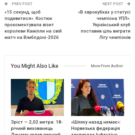
PREV POST
NEXT POST
«15 секунд, щоб
«В єврокубках у статусі
подивитися». Костюк
чемпіона УПЛ».
прокоментувала візит
Український клуб
королеви Камілли на свій
поставив ціль виграти
матч на Вімблдоні-2026
Лігу чемпіонів
You Might Also Like
More From Author
Зріст — 2,02 метра: 18-
«Шляху назад немає»:
річний вихованець
Норвезька федерація
Динамо уклав перший
закликала Інфантіно