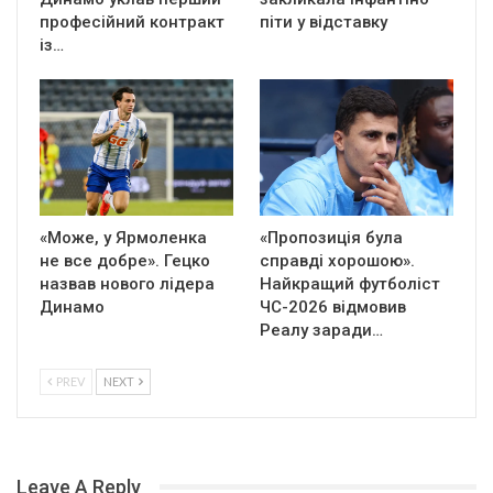
професійний контракт
піти у відставку
із…
«Може, у Ярмоленка
«Пропозиція була
не все добре». Гецко
справді хорошою».
назвав нового лідера
Найкращий футболіст
Динамо
ЧС-2026 відмовив
Реалу заради…
PREV
NEXT
Leave A Reply