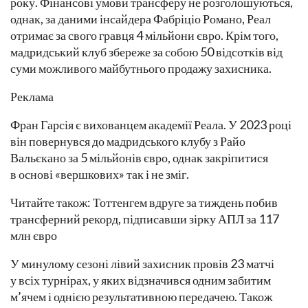
року. Фінансові умови трансферу не розголошуються,
однак, за даними інсайдера Фабріціо Романо, Реал
отримає за свого гравця 4 мільйони євро. Крім того,
мадридський клуб збереже за собою 50 відсотків від
суми можливого майбутнього продажу захисника.
Реклама
Фран Гарсія є вихованцем академії Реала. У 2023 році
він повернувся до мадридського клубу з Райо
Вальєкано за 5 мільйонів євро, однак закріпитися
в основі «вершкових» так і не зміг.
Читайте також: Тоттенгем вдруге за тиждень побив
трансферний рекорд, підписавши зірку АПЛ за 117
млн євро
У минулому сезоні лівий захисник провів 23 матчі
у всіх турнірах, у яких відзначився одним забитим
м’ячем і однією результативною передачею. Також