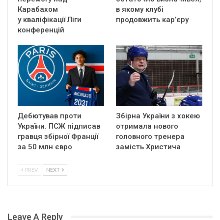
Карабахом
в якому клубі
у кваліфікації Ліги
продовжить кар’єру
конференцій
Дебютував проти
Збірна України з хокею
України. ПСЖ підписав
отримала нового
гравця збірної Франції
головного тренера
за 50 млн євро
замість Христича
PREV
NEXT
Leave A Reply