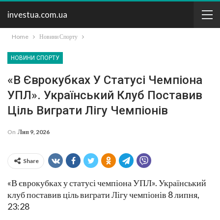
investua.com.ua
Home
Новини Спорту
НОВИНИ СПОРТУ
«В Єврокубках У Статусі Чемпіона
УПЛ». Український Клуб Поставив
Ціль Виграти Лігу Чемпіонів
On
Лип 9, 2026
Share
«В єврокубках у статусі чемпіона УПЛ». Український
клуб поставив ціль виграти Лігу чемпіонів 8 липня,
23:28