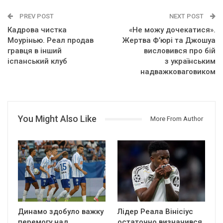
PREV POST
NEXT POST
Кадрова чистка
«Не можу дочекатися».
Моурінью. Реал продав
Жертва Ф’юрі та Джошуа
гравця в інший
висловився про бій
іспанський клуб
з українським
надважковаговиком
You Might Also Like
More From Author
Динамо здобуло важку
Лідер Реала Вінісіус
перемогу над
остаточно визначився,