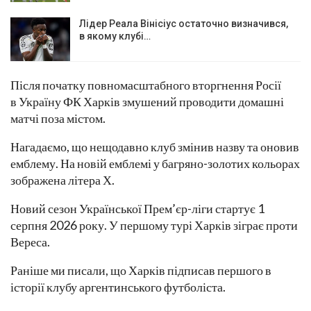
Лідер Реала Вінісіус остаточно визначився,
в якому клубі…
Після початку повномасштабного вторгнення Росії
в Україну ФК Харків змушений проводити домашні
матчі поза містом.
Нагадаємо, що нещодавно клуб змінив назву та оновив
емблему. На новій емблемі у багряно-золотих кольорах
зображена літера Х.
Новий сезон Української Прем’єр-ліги стартує 1
серпня 2026 року. У першому турі Харків зіграє проти
Вереса.
Раніше ми писали, що Харків підписав першого в
історії клубу аргентинського футболіста.