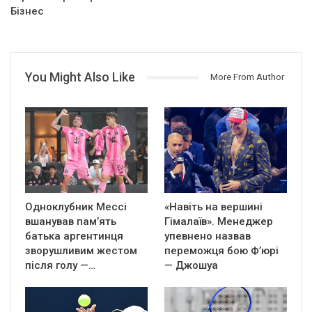
Бізнес
You Might Also Like
More From Author
Одноклубник Мессі
«Навіть на вершині
вшанував пам’ять
Гімалаїв». Менеджер
батька аргентинця
упевнено назвав
зворушливим жестом
переможця бою Ф’юрі
після голу —…
— Джошуа