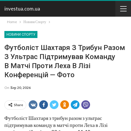
investua.com.ua
Home
Новини Спорту
НОВИНИ СПОРТУ
Футболіст Шахтаря З Трибун Разом
З Ультрас Підтримував Команду
В Матчі Проти Леха В Лізі
Конференцій — Фото
On
Бер 20, 2026
Share
Футболіст Шахтаря з трибун разом з ультрас
підтримував команду в матчі проти Леха в Лізі