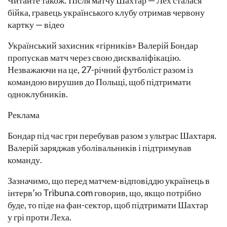
Читайте також: Після матчу Шахтар — Лех сталася
бійка, гравець українського клубу отримав червону
картку — відео
Український захисник «гірників» Валерій Бондар
пропускав матч через свою дискваліфікацію.
Незважаючи на це, 27-річний футболіст разом із
командою вирушив до Польщі, щоб підтримати
одноклубників.
Реклама
Бондар під час гри перебував разом з ультрас Шахтаря.
Валерій заряджав уболівальників і підтримував
команду.
Зазначимо, що перед матчем-відповіддю українець в
інтерв’ю Tribuna.com говорив, що, якщо потрібно
буде, то піде на фан-сектор, щоб підтримати Шахтар
у грі проти Леха.