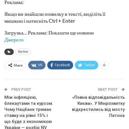
Реклама:
Якщо ви знайшли помилку в тексті, виділіть її
мишкою і натисніть Ctrl + Enter
Загрузка… Реклама: Показати ще новини
Джерело
Футбол
Share
VK
Facebook
Twitter
PREV POST
NEXT POST
Між інфляцією,
«Повна відповідальність
блекаутами та курсом.
Києва». У Мінрозвитку
Чому Нацбанк тримає
відхрестились від мосту
ставку на рівні 15% і
Патона
що буде з економікою
України — розбір NV