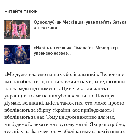
Читайте також
Одноклубник Мессі вшанував пам’ять батька
аргентинця…
«Навіть на вершині Гімалаїв». Менеджер
упевнено назвав…
«Ми дуже чекаємо наших уболівальників. Величезне
їм спасибі за те, що вони завжди з нами, за те, що вони
нас завжди підтримують. Це велика кількість і
українців, і саме наших уболівальників Шахтаря.
Думаю, велика кількість також тих, хто, може, просто
вболівають за збірну України, але приїжджають і
вболівають за нас. Тому це дуже важливо для нас,
ми будемо їх чекати на другому матчі. Якщо потрібно,
теж піду на фан-сектор — вболіватиму разом із ними».