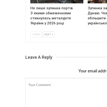
Не лише зупинка портів.
Зупинка за
З якими обмеженнями
Дунаю. Чо
стикнулась металургія
збільшити
України у 2026 році
українсько
PREV
NEXT
Leave A Reply
Your email addre