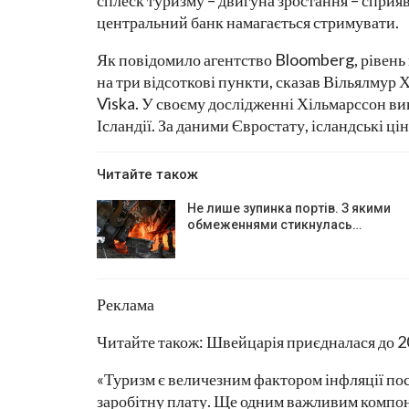
сплеск туризму – двигуна зростання – сприяв
центральний банк намагається стримувати.
Як повідомило агентство Bloomberg, рівень 
на три відсоткові пункти, сказав Вільялмур 
Viska. У своєму дослідженні Хільмарссон ви
Ісландії. За даними Євростату, ісландські ц
Читайте також
Не лише зупинка портів. З якими
обмеженнями стикнулась…
Реклама
Читайте також: Швейцарія приєдналася до 20-
«Туризм є величезним фактором інфляції пос
заробітну плату. Ще одним важливим компон