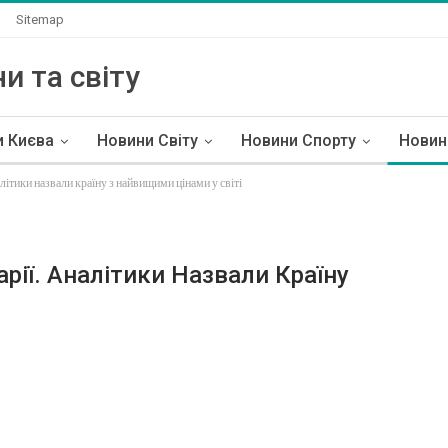
и
Sitemap
и та світу
и Києва
Новини Світу
Новини Спорту
Новин
літики назвали країну з найвищими цінами у світі
рії. Аналітики Назвали Країну