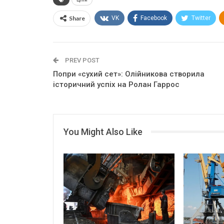
Share
VK
Facebook
Twitter
PREV POST
Попри «сухий сет»: Олійникова створила
історичний успіх на Ролан Гаррос
You Might Also Like