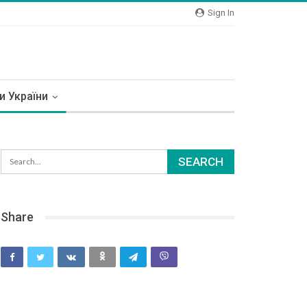
Sign In
и України
Share