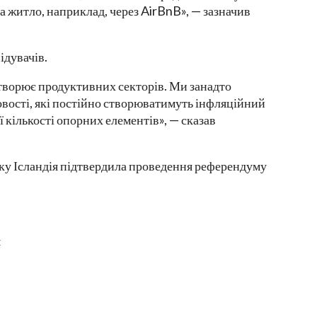
 житло, наприклад, через AirBnB», — зазначив
ідувачів.
створює продуктивних секторів. Ми занадто
овості, які постійно створюватимуть інфляційний
 кількості опорних елементів», — сказав
ку Ісландія підтвердила проведення референдуму
я