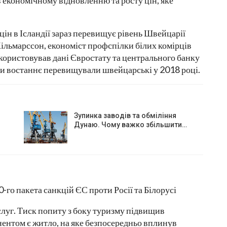
 економічному відновленню та росту цін, яке
цін в Ісландії зараз перевищує рівень Швейцарії
Хільмарссон, економіст профспілки білих комірців
користовував дані Євростату та центрального банку
іни востаннє перевищували швейцарські у 2018 році.
Зупинка заводів та обміління
Дунаю. Чому важко збільшити…
го пакета санкцій ЄС проти Росії та Білорусі
луг. Тиск попиту з боку туризму підвищив
ентом є житло, на яке безпосередньо вплинув