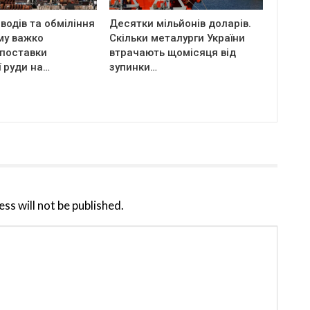
водів та обміління
Десятки мільйонів доларів.
му важко
Скільки металурги України
 поставки
втрачають щомісяця від
ї руди на…
зупинки…
ss will not be published.