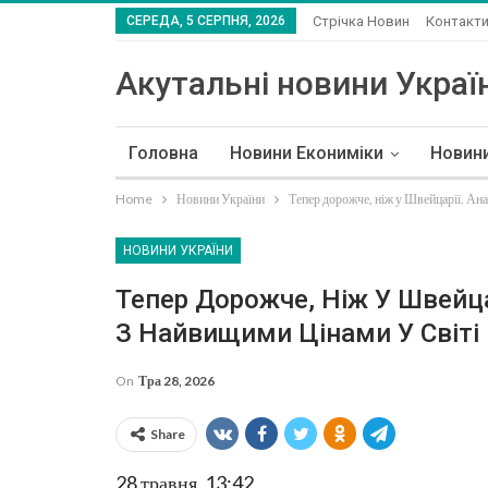
СЕРЕДА, 5 СЕРПНЯ, 2026
Стрічка Новин
Контакт
Акутальні новини Україн
Головна
Новини Екониміки
Новин
Home
Новини України
Тепер дорожче, ніж у Швейцарії. Ана
НОВИНИ УКРАЇНИ
Тепер Дорожче, Ніж У Швейца
З Найвищими Цінами У Світі
On
Тра 28, 2026
Share
28 травня, 13:42