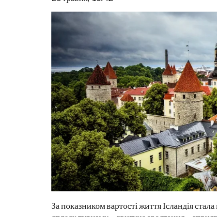
За показником вартості життя Ісландія стал