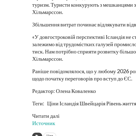
туризм. Туристи конкурують з мешканцями за
Хільмарссон.
Збільшення витрат починає відлякувати відв
«У довгостроковій перспективі Ісландія не 
залежимо від трудомістких галузей промисл
тиск. Нам потрібно сприяти розвитку більшої
Хільмарссон.
Раніше повідомлялося, що у любому 2026 ро
щодо початку переговорів про вступ до ЄС.
Редактор: Олена Коваленко
Теги: Ціни Ісландія Швейцарія Рівень житт
Читати далі
Источник
Ціни