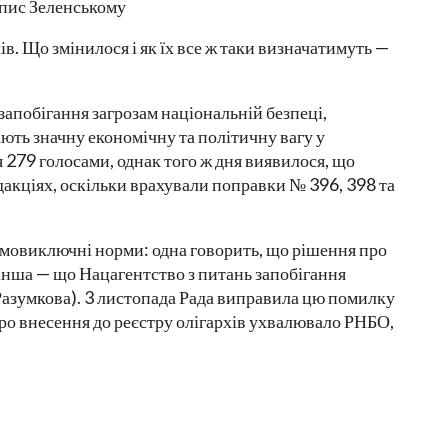
ів. Що змінилося і як їх все ж таки визначатимуть —
запобігання загрозам національній безпеці,
ають значну економічну та політичну вагу у
я 279 голосами, однак того ж дня виявилося, що
дакціях, оскільки врахували поправки № 396, 398 та
ємовиключні норми: одна говорить, що рішення про
нша — що Нацагентство з питань запобігання
Разумкова). 3 листопада Рада виправила цю помилку
про внесення до реєстру олігархів ухвалювало РНБО,