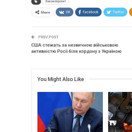
Законопроект
Share
VK
Facebook
Twitter
PREV POST
США стежать за незвичною військовою
активністю Росії біля кордону з Україною
You Might Also Like