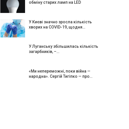
обміну старих ламп на LED
У Києві значно зросла кількість
хворих на COVID-19, щодня…
У Луганську збільшилась кількість
загарбників, –…
«Ми непереможні, поки війна —
народна». Сергій Тигіпко — про…