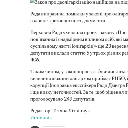
Рада виправила помилки у законі про олігарх
головне з резонансного документа
Верховна Рада ухвалила проект закону «Про 
пов’язаним із надмірним впливом осіб, які м
суспільному житті (олігархів)» ще 23 вересн
депутати виклали статтю 5 у трьох різних ре
406.
Таким чином, у законопроекті з’явилися вза
визнання людини олігархом приймає РНБО, і
корупції (поправка ексспікера Ради Дмитра 
і ще низку неточностей. За те, щоб рішення 
проголосувало 249 депутатів.
Редактор: Тетяна Літвінчук
Источник