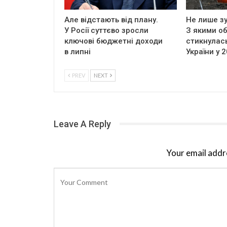
Але відстають від плану.
Не лише зу
У Росії суттєво зросли
З якими о
ключові бюджетні доходи
стикнулась
в липні
України у 
PREV
NEXT
Leave A Reply
Your email addre