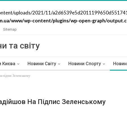
content/uploads/2021/11/a2d6539e5d2011199650d551741f72
m.ua/www/wp-content/plugins/wp-open-graph/output.cl
Sitemap
и та світу
и Києва
Новини Світу
Новини Спорту
Новин
на підпис Зеленському
Надійшов На Підпис Зеленському