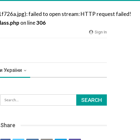
6a.jpg): failed to open stream: HTTP request failed!
ass.php
on line
306
Sign In
и України
Share