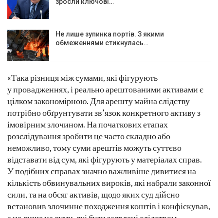
зросли ключові…
Не лише зупинка портів. З якими
обмеженнями стикнулась…
«Така різниця між сумами, які фігурують
у провадженнях, і реально арештованими активами є
цілком закономірною. Для арешту майна слідству
потрібно обґрунтувати зв’язок конкретного активу з
імовірним злочином. На початкових етапах
розслідування зробити це часто складно або
неможливо, тому суми арештів можуть суттєво
відставати від сум, які фігурують у матеріалах справ.
У подібних справах значно важливіше дивитися на
кількість обвинувальних вироків, які набрали законної
сили, та на обсяг активів, щодо яких суд дійсно
встановив злочинне походження коштів і конфіскував,
а не лише на суми, які були заявлені слідством