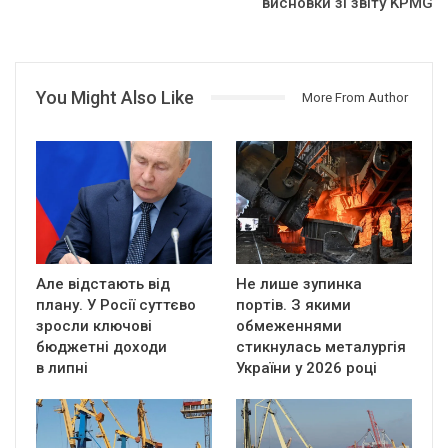
висновки зі звіту KPMG
You Might Also Like
More From Author
Але відстають від
Не лише зупинка
плану. У Росії суттєво
портів. З якими
зросли ключові
обмеженнями
бюджетні доходи
стикнулась металургія
в липні
України у 2026 році