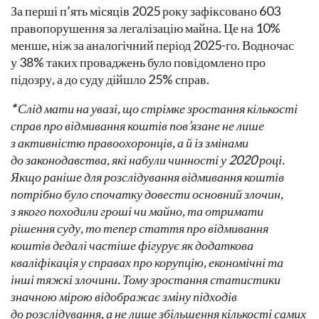
За перші п’ять місяців 2025 року зафіксовано 603
правопорушення за легалізацію майна. Це на 10%
менше, ніж за аналогічний період 2025-го. Водночас
у 38% таких проваджень було повідомлено про
підозру, а до суду дійшло 25% справ.
*
Слід мати на увазі, що стрімке зростання кількості
справ про відмивання коштів пов’язане не лише
з активністю правоохоронців, а й із змінами
до законодавства, які набули чинності у 2020 році.
Якщо раніше для розслідування відмивання коштів
потрібно було спочатку довести основний злочин,
з якого походили гроші чи майно, та отримати
рішення суду, то тепер стаття про відмивання
коштів дедалі частіше фігурує як додаткова
кваліфікація у справах про корупцію, економічні та
інші тяжкі злочини. Тому зростання статистики
значною мірою відображає зміну підходів
до розслідування, а не лише збільшення кількості самих