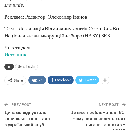
злочинів.
Реклама: Редактор: Олександр Іванов
Теги: Легалізація Відмивання коштів OpenDataBot
Національне антикорупційне бюро (НАБУ) БЕБ
Читати далі
Источник
Легалізація
Share
VK
Facebook
Twitter
PREV POST
NEXT POST
Динамо відпустило
Це вже проблема для ЄС.
колишнього капітана
Чому ринок нелегальних
в український клуб
сигарет зростає –