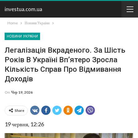
investua.com.ua
Home
Новини України
НОВИНИ УКРАЇНИ
Легалізація Вкраденого. За Шість
Років В Україні Вп’ятеро Зросла
Кількість Справ Про Відмивання
Доходів
On
Чер 19, 2026
Share
19 червня, 12:26