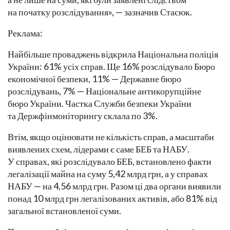
на початку розслідування», — зазначив Стасюк.
Реклама:
Найбільше проваджень відкрила Національна поліція
України: 61% усіх справ. Ще 16% розслідувало Бюро
економічної безпеки, 11% — Державне бюро
розслідувань, 7% — Національне антикорупційне
бюро України. Частка Служби безпеки України
та Держфінмоніторингу склала по 3%.
Втім, якщо оцінювати не кількість справ, а масштаби
виявлених схем, лідерами є саме БЕБ та НАБУ.
У справах, які розслідувало БЕБ, встановлено факти
легалізації майна на суму 5,42 млрд грн, а у справах
НАБУ — на 4,56 млрд грн. Разом ці два органи виявили
понад 10 млрд грн легалізованих активів, або 81% від
загальної встановленої суми.