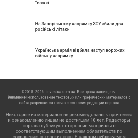
“важкі…
На Запорізькому напрямку ЗСУ збили два
російські літаки
Українська армія відбила наступ ворожих
військ у напрямку…
©2015- 2026 - investua.com.ua. Все права защищены.
Внимание!
Использование текстовых или графических материалов с
сайта разрешается только c согласия редакции портала
Некоторые из материалов не рекомендованы к прочтению
и ознакомлению лицам не достигшим 18 лет. Редакторы
портала публикуют сторонние материалы с
соответствующим выполнением обязательств по
сохранению авторских прав. В каждом публикуемом