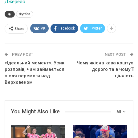
Джерело
Футбол
Share
VK
Facebook
Twitter
PREV POST
NEXT POST
«Ідеальний момент». Усик
Чому якісна кава коштує
розповів, чим займається
дорого та в чому її
після перемоги над
цінність
Верховеном
You Might Also Like
All