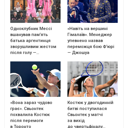
Одноклубник Мессі
«Навіть на вершині
вшанував пам’ять
Гімалаїв». Менеджер
батька аргентинця
упевнено назвав
зворушливим жестом
переможця бою Ф’юрі
після голу —…
— Джошуа
«Вона зараз чудово
Костюк у двогодинній
грає». Свьонтек
битві поступилася
похвалила Костюк
Свьонтек у матчі
після перемоги
за вихід
в Торонто
до чвертьфіналу…