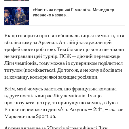
«Навіть на вершині Гімалаїв». Менеджер
упевнено назвав…
Якщо говорити про свої вболівальницькі симпатії, то я
вболіватиму за Арсенал. Англійці заслужили цей
трофей своєю роботою. Тим більше що вони ще ніколи
не вигравали цей турнір. ПСЖ — діючий переможець
Ліги чемпіонів, тому можна і з суперником поділитися
титулом (посміхається). До того ж, я не хочу вболівати
за команду, кольори якої захищає росіянин.
Втім, мені чомусь здається, що французька команда
вдруге поспіль виграє Лігу чемпіонів. І якщо
прогнозувати цю гру, то припущу що команда Луїса
Енріке переможе в один м’яч. Рахунок — 2:1″, — сказав
Маркевич для Sport.ua.
Арсенал вперше за 20 років зіграє у фіналі Ліги