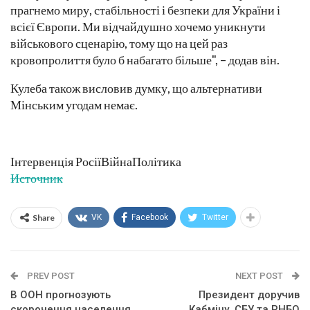
прагнемо миру, стабільності і безпеки для України і
всієї Європи. Ми відчайдушно хочемо уникнути
військового сценарію, тому що на цей раз
кровопролиття було б набагато більше", – додав він.
Кулеба також висловив думку, що альтернативи
Мінським угодам немає.
Інтервенція РосіїВійнаПолітика
Источник
Share
VK
Facebook
Twitter
PREV POST
NEXT POST
В ООН прогнозують
Президент доручив
скорочення населення
Кабміну, СБУ та РНБО