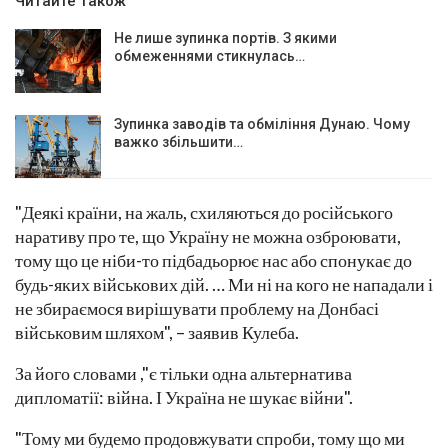
Читайте також
Не лише зупинка портів. З якими
обмеженнями стикнулась…
Зупинка заводів та обміління Дунаю. Чому
важко збільшити…
"Деякі країни, на жаль, схиляються до російського
наративу про те, що Україну не можна озброювати,
тому що це ніби-то підбадьорює нас або спонукає до
будь-яких військових дій. … Ми ні на кого не нападали і
не збираємося вирішувати проблему на Донбасі
військовим шляхом", – заявив Кулеба.
За його словами ,"є тільки одна альтернатива
дипломатії: війна. І Україна не шукає війни".
"Тому ми будемо продовжувати спроби, тому що ми