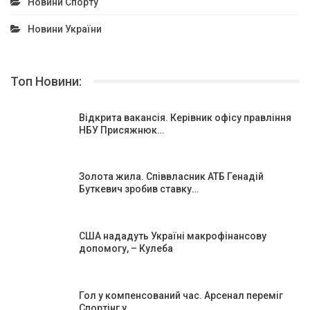
Новини Спорту
Новини України
Топ Новини:
Відкрита вакансія. Керівник офісу правління
НБУ Присяжнюк…
Золота жила. Співвласник АТБ Генадій
Буткевич зробив ставку…
США нададуть Україні макрофінансову
допомогу, – Кулеба
Гол у компенсований час. Арсенал переміг
Спортінг у …