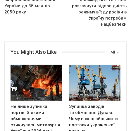
України до 35 млн до
розглянути відповідність
2050 року
режиму в’їзду росіян в
Україну потребам
нацбезпеки
You Might Also Like
All
Не лише зупинка
Зупинка заводів
портів. З якими
та обміління Дунаю.
обмеженнями
Чому важко збільшити
стикнулась металургія
поставки української