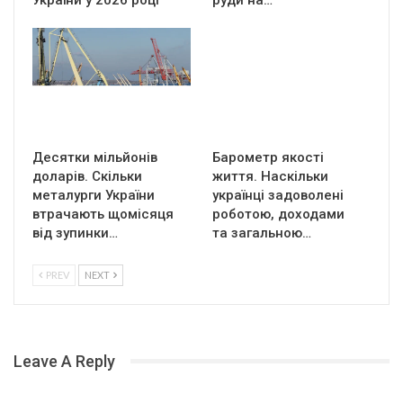
України у 2026 році
руди на…
Десятки мільйонів
Барометр якості
доларів. Скільки
життя. Наскільки
металурги України
українці задоволені
втрачають щомісяця
роботою, доходами
від зупинки…
та загальною…
PREV
NEXT
Leave A Reply