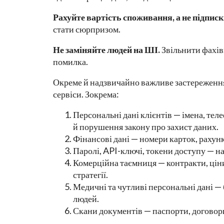
Рахуйте вартість споживання, а не підписк
стати сюрпризом.
Не заміняйте людей на ШІ.
Звільнити фахів
помилка.
Окреме й надзвичайно важливе застереження
сервіси. Зокрема:
Персональні дані клієнтів — імена, тел
й порушення закону про захист даних.
Фінансові дані — номери карток, рахунк
Паролі, API-ключі, токени доступу — н
Комерційна таємниця — контракти, ціни
стратегії.
Медичні та чутливі персональні дані — 
людей.
Скани документів — паспорти, договори