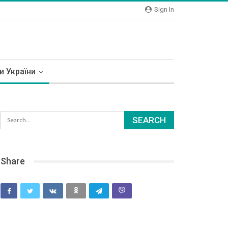
Sign In
и України
Share