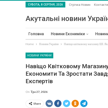
СУБОТА, 8 СЕРПНЯ, 2026
Стрічка Новин
Контакти
Акутальні новини Україн
Головна
Новини Екониміки
Новин
Home
Новини України
Навіщо квітковому магазину ШІ. Як 
НОВИНИ УКРАЇНИ
Навіщо Квітковому Магазину
Економити Та Зростати Завд
Експертів
On
Тра 27, 2026
Share