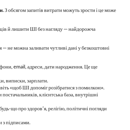
и.
З обсягом запитів витрати можуть зрости і це може
ців й лишити ШІ без нагляду — найдорожча
 — не можна заливати чутливі дані у безкоштовні
ефони, email, адреси, дати народження. Це ще
и, виписки, зарплати.
авіть «щоб ШІ допоміг розібратися з помилкою».
 постачальників, клієнтська база, внутрішні
будь-що про здоров’я, релігію, політичні погляди
 з підписами.