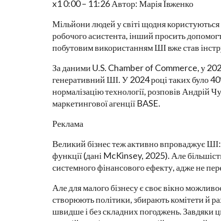
x1 0:00 – 11:26 Автор: Марія Ївженко
Мільйони людей у світі щодня користуються
робочого асистента, інший просить допомогт
побутовим використанням ШІ вже став інстр
За даними U.S. Chamber of Commerce, у 20
генеративний ШІ. У 2024 році таких було 4
нормалізацію технології, розповів Андрій 
маркетингової агенції BASE.
Реклама
Великий бізнес теж активно впроваджує ШІ:
функції (дані McKinsey, 2025). Але більшість
системного фінансового ефекту, адже не пер
Але для малого бізнесу є своє вікно можливо
створюють політики, збирають комітети й р
швидше і без складних погоджень. Завдяки ц