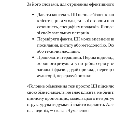
За його словами, для отримання ефективного
Давати контекст. ШІ не знає бізнес кра
клієнта, цикл угоди, сильні сторони п
сезонність, специфіку продажів. Якщо ц
зі своїх загальних патернів.
Перевіряти факти. ШІ може впевнено ви
посилання, цитату або методологію. Осо
або технічні наслідки.
Працювати ітераціями. Перша відповідь
хорошого результату потрібна серія уто
загальні фрази, додай приклад, перевір 
аудиторії, перерахуй ризики.
«Головне обмеження теж просте: ШІ підсилює
свою бізнес-модель, не знає клієнта, не бач
ціннісну пропозицію, модель цього не вряту
структурувати думки й знайти варіанти. Але 
на людині», — сказав Чумаченко.