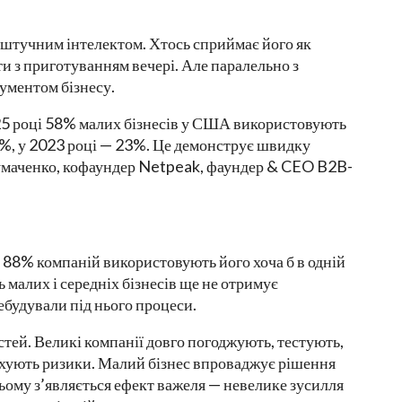
 штучним інтелектом. Хтось сприймає його як
и з приготуванням вечері. Але паралельно з
ументом бізнесу.
25 році 58% малих бізнесів у США використовують
0%, у 2023 році — 23%. Це демонструє швидку
Чумаченко, кофаундер Netpeak, фаундер & CEO B2B-
 88% компаній використовують його хоча б в одній
 малих і середніх бізнесів ще не отримує
ебудували під нього процеси.
стей. Великі компанії довго погоджують, тестують,
ахують ризики. Малий бізнес впроваджує рішення
ьому з’являється ефект важеля — невелике зусилля