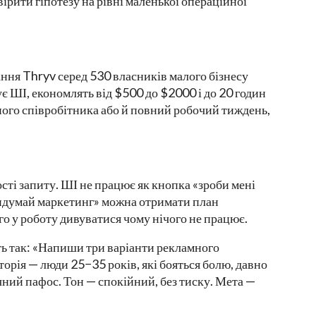
вірити гіпотезу на рівні маленької операційної
ння Thryv серед 530 власників малого бізнесу
 ШІ, економлять від $500 до $2000 і до 20 годин
дного співробітника або й повний робочий тиждень,
ості запиту. ШІ не працює як кнопка «зроби мені
ридумай маркетинг» можна отримати план
го у роботу дивуватися чому нічого не працює.
ть так: «Напиши три варіанти рекламного
торія — люди 25−35 років, які бояться болю, давно
чний пафос. Тон — спокійний, без тиску. Мета —