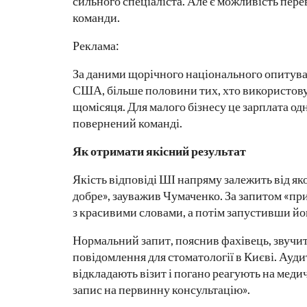
сильного спеціаліста. Але є можливість пере
команди.
Реклама:
За даними щорічного національного опитува
США, більше половини тих, хто використовує
щомісяця. Для малого бізнесу це зарплата о
повернений команді.
Як отримати якісний результат
Якість відповіді ШІ напряму залежить від як
добре», зауважив Чумаченко. За запитом «п
з красивими словами, а потім запустивши йо
Нормальний запит, пояснив фахівець, звучи
повідомлення для стоматології в Києві. Ауди
відкладають візит і погано реагують на меди
запис на первинну консультацію».