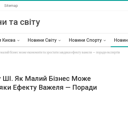
Sitemap
и та світу
и Києва
Новини Світу
Новини Спорту
Новин
малий бізнес може економити та зростати завдяки ефекту важеля — поради експертів
 ШІ. Як Малий Бізнес Може
яки Ефекту Важеля — Поради