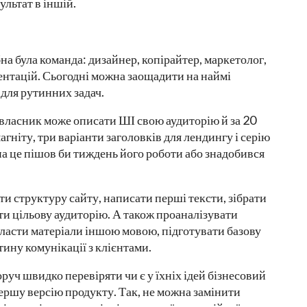
ультат в іншій.
на була команда: дизайнер, копірайтер, маркетолог,
зентацій. Сьогодні можна заощадити на наймі
 для рутинних задач.
власник може описати ШІ свою аудиторію й за 20
гніту, три варіанти заголовків для лендингу і серію
 на це пішов би тиждень його роботи або знадобився
и структуру сайту, написати перші тексти, зібрати
ти цільову аудиторію. А також проаналізувати
класти матеріали іншою мовою, підготувати базову
ину комунікації з клієнтами.
уч швидко перевіряти чи є у їхніх ідей бізнесовий
ршу версію продукту. Так, не можна замінити