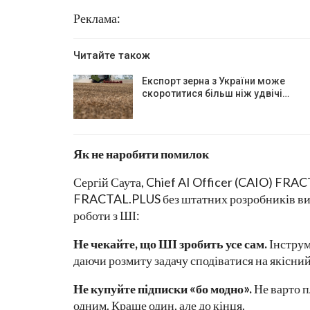
Реклама:
Читайте також
Експорт зерна з України може
скоротитися більш ніж удвічі…
Як не наробити помилок
Сергій Саута, Chief AI Officer (CAIO) FRAC
FRACTAL.PLUS без штатних розробників вио
роботи з ШІ:
Не чекайте, що ШІ зробить усе сам.
Інструм
даючи розмиту задачу сподіватися на якісний
Не купуйте підписки «бо модно».
Не варто п
одним. Краще один, але до кінця.