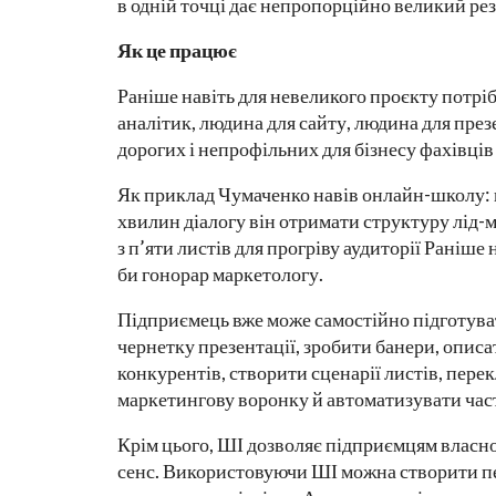
в одній точці дає непропорційно великий рез
Як це працює
Раніше навіть для невеликого проєкту потріб
аналітик, людина для сайту, людина для пре
дорогих і непрофільних для бізнесу фахівців
Як приклад Чумаченко навів онлайн-школу: 
хвилин діалогу він отримати структуру лід-ма
з п’яти листів для прогріву аудиторії Раніше
би гонорар маркетологу.
Підприємець вже може самостійно підготуват
чернетку презентації, зробити банери, описа
конкурентів, створити сценарії листів, пере
маркетингову воронку й автоматизувати част
Крім цього, ШІ дозволяє підприємцям власнор
сенс. Використовуючи ШІ можна створити пе