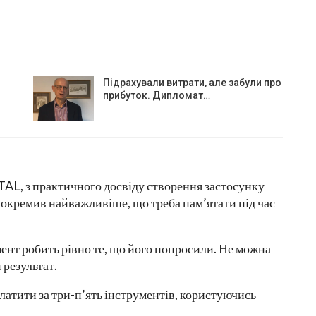
Підрахували витрати, але забули про
прибуток. Дипломат…
TAL, з практичного досвіду створення застосунку
кремив найважливіше, що треба пам’ятати під час
ент робить рівно те, що його попросили. Не можна
 результат.
латити за три-п’ять інструментів, користуючись