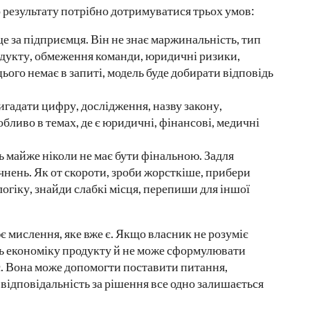
 результату потрібно дотримуватися трьох умов:
ще за підприємця. Він не знає маржинальність, тип
родукту, обмеження команди, юридичні ризики,
ього немає в запиті, модель буде добирати відповідь
гадати цифру, дослідження, назву закону,
бливо в темах, де є юридичні, фінансові, медичні
 майже ніколи не має бути фінальною. Задля
чнень. Як от скороти, зроби жорсткіше, прибери
логіку, знайди слабкі місця, перепиши для іншої
 мислення, яке вже є. Якщо власник не розуміє
ить економіку продукту й не може сформулювати
є. Вона може допомогти поставити питання,
відповідальність за рішення все одно залишається