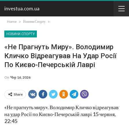
investua.com.ua
Home
Новини Спорту
НОВИНИ СПОРТУ
«Не Прагнуть Миру». Володимир
Кличко Відреагував На Удар Росії
По Києво-Печерській Лаврі
On
Чер 16, 2026
Share
«Не прагнуть миру». Володимир Кличко відреагував
на удар Росії по Києво-Печерській лаврі 15 червня,
22:45