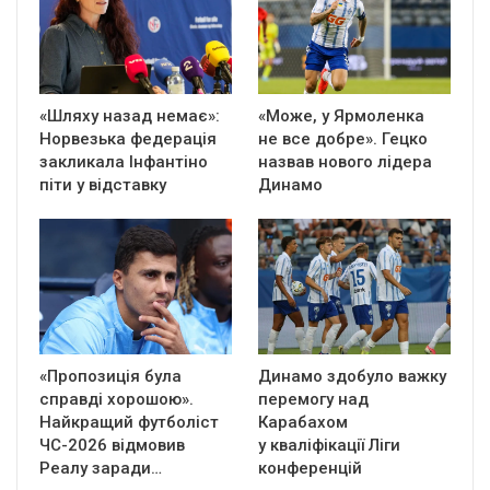
«Шляху назад немає»:
«Може, у Ярмоленка
Норвезька федерація
не все добре». Гецко
закликала Інфантіно
назвав нового лідера
піти у відставку
Динамо
«Пропозиція була
Динамо здобуло важку
справді хорошою».
перемогу над
Найкращий футболіст
Карабахом
ЧС-2026 відмовив
у кваліфікації Ліги
Реалу заради…
конференцій