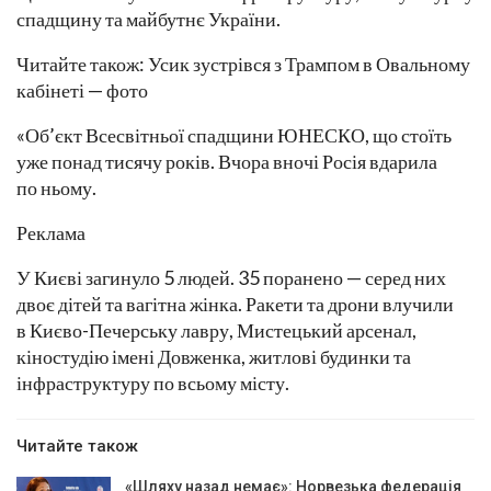
спадщину та майбутнє України.
Читайте також: Усик зустрівся з Трампом в Овальному
кабінеті — фото
«Об’єкт Всесвітньої спадщини ЮНЕСКО, що стоїть
уже понад тисячу років. Вчора вночі Росія вдарила
по ньому.
Реклама
У Києві загинуло 5 людей. 35 поранено — серед них
двоє дітей та вагітна жінка. Ракети та дрони влучили
в Києво-Печерську лавру, Мистецький арсенал,
кіностудію імені Довженка, житлові будинки та
інфраструктуру по всьому місту.
Читайте також
«Шляху назад немає»: Норвезька федерація