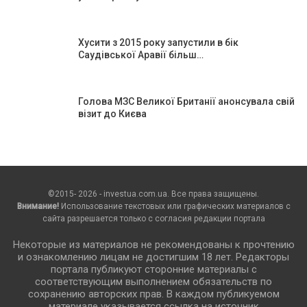
Хусити з 2015 року запустили в бік
Саудівської Аравії більш…
Голова МЗС Великої Британії анонсувала свій
візит до Києва
©2015- 2026 - investua.com.ua. Все права защищены.
Внимание!
Использование текстовых или графических материалов с
сайта разрешается только c согласия редакции портала
Некоторые из материалов не рекомендованы к прочтению
и ознакомлению лицам не достигшим 18 лет. Редакторы
портала публикуют сторонние материалы с
соответствующим выполнением обязательств по
сохранению авторских прав. В каждом публикуемом
материале указывается ссылка на источник