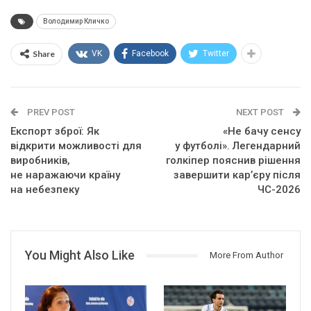
Володимир Кличко
Share
VK
Facebook
Twitter
PREV POST
NEXT POST
Експорт зброї: Як
«Не бачу сенсу
відкрити можливості для
у футболі». Легендарний
виробників,
голкіпер пояснив рішення
не наражаючи країну
завершити кар’єру після
на небезпеку
ЧС-2026
You Might Also Like
More From Author