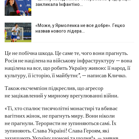
закликала Інфантіно…
«Може, у Ярмоленка не все добре». Гецко
назвав нового лідера…
Це не побічна шкода. Це саме те, чого вони прагнуть.
Росія не націлена на військову інфраструктуру — вона
націлена на все, що робить Україну живою: її народ, її
культуру, її історію, її майбутнє”, — написав Кличко.
Також ексчемпіон підкреслив, що агресор
не зацікавлений у мирному врегулюванні війни.
«Ті, хто спалює тисячолітні монастирі та вбиває
вагітних жінок, не прагнуть миру. Вони ніколи
не прагнули. Терористи не зупиняються самі. Їх
зупиняють. Слава Україні! Слава Героям, які
захищають Україну щоночі та щодня!», — заявив