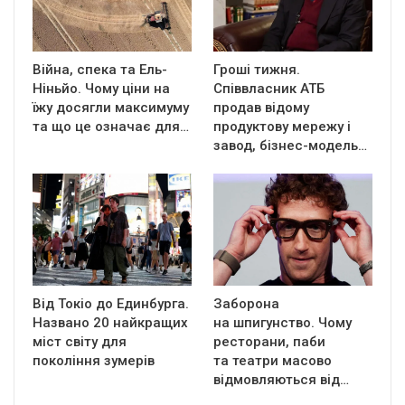
Війна, спека та Ель-
Гроші тижня.
Ніньйо. Чому ціни на
Співвласник АТБ
їжу досягли максимуму
продав відому
та що це означає для…
продуктову мережу і
завод, бізнес-модель…
Від Токіо до Единбурга.
Заборона
Названо 20 найкращих
на шпигунство. Чому
міст світу для
ресторани, паби
покоління зумерів
та театри масово
відмовляються від…