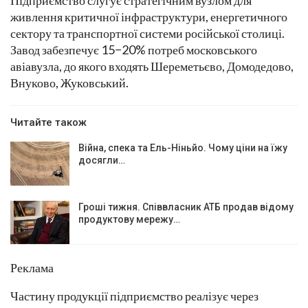
Підприємство слугує стратегічним вузлом для
живлення критичної інфраструктури, енергетичного
сектору та транспортної системи російської столиці.
Завод забезпечує 15−20% потреб московського
авіавузла, до якого входять Шереметьєво, Домодедово,
Внуково, Жуковський.
Читайте також
Війна, спека та Ель-Ніньйо. Чому ціни на їжу
досягли…
Гроші тижня. Співвласник АТБ продав відому
продуктову мережу…
Реклама
Частину продукції підприємство реалізує через