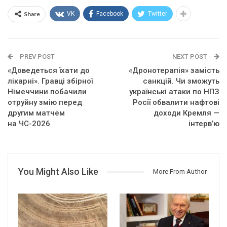
Share
VK
Facebook
Twitter
PREV POST
NEXT POST
«Доведеться їхати до
«Дронотерапія» замість
лікарні». Гравці збірної
санкцій. Чи зможуть
Німеччини побачили
українські атаки по НПЗ
отруйну змію перед
Росії обвалити нафтові
другим матчем
доходи Кремля —
на ЧС-2026
інтерв’ю
You Might Also Like
More From Author