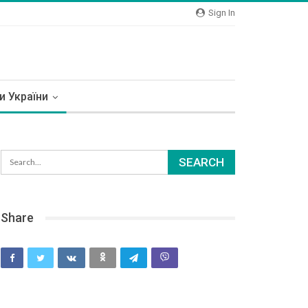
Sign In
и України
Share