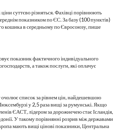
і ціни суттєво різняться. Фахівці порівнюють
 середнім показником по ЄС. За базу (100 пунктів)
ого кошика в середньому по Євросоюзу, пише
совує показник фактичного індивідуального
господарств, а також послуги, які оплачує
 очолює список за рівнем цін, найдешевшою
Люксембурзі у 2,5 раза вищі за румунські. Якщо
ленів ЄАСТ, лідером за дорожнечею стає Ісландія,
донії. У такому порівнянні розрив між державами
 Європа мають вищі цінові показники, Центральна