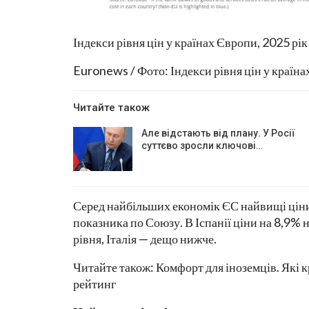
Індекси рівня цін у країнах Європи, 2025 рік
Euronews / Фото: Індекси рівня цін у країн
Читайте також
Але відстають від плану. У Росії
суттєво зросли ключові…
Серед найбільших економік ЄС найвищі ціни
показника по Союзу. В Іспанії ціни на 8,9%
рівня, Італія — дещо нижче.
Читайте також: Комфорт для іноземців. Які 
рейтинг