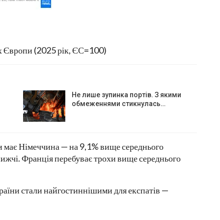
ах Європи (2025 рік, ЄС=100)
Не лише зупинка портів. З якими
обмеженнями стикнулась…
 має Німеччина — на 9,1% вище середнього
 нижчі. Франція перебуває трохи вище середнього
країни стали найгостиннішими для експатів —