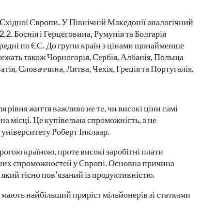
Східної Європи. У Північній Македонії аналогічний
2. Боснія і Герцеговина, Румунія та Болгарія
редні по ЄС. До групи країн з цінами щонайменше
ежать також Чорногорія, Сербія, Албанія, Польща
тія, Словаччина, Литва, Чехія, Греція та Португалія.
я рівня життя важливо не те, чи високі ціни самі
 на місці. Це купівельна спроможність, а не
 університету Роберт Інклаар.
огою країною, проте високі заробітні плати
ьних спроможностей у Європі. Основна причина
 який тісно пов’язаний із продуктивністю.
ни мають найбільший приріст мільйонерів зі статками