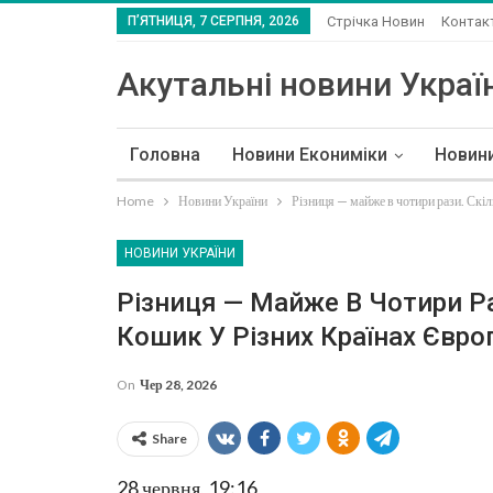
П’ЯТНИЦЯ, 7 СЕРПНЯ, 2026
Стрічка Новин
Контак
Акутальні новини Україн
Головна
Новини Екониміки
Новин
Home
Новини України
Різниця — майже в чотири рази. Скі
НОВИНИ УКРАЇНИ
Різниця — Майже В Чотири Р
Кошик У Різних Країнах Євро
On
Чер 28, 2026
Share
28 червня, 19:16