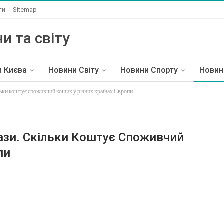
ти
Sitemap
и та світу
и Києва
Новини Світу
Новини Спорту
Новин
льки коштує споживчий кошик у різних країнах Європи
ази. Скільки Коштує Споживчий
пи