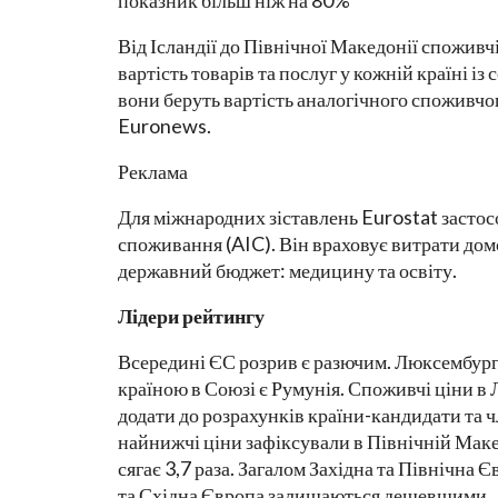
показник більш ніж на 80%
Від Ісландії до Північної Македонії споживч
вартість товарів та послуг у кожній країні із
вони беруть вартість аналогічного споживч
Euronews.
Реклама
Для міжнародних зіставлень Eurostat засто
споживання (AIC). Він враховує витрати домо
державний бюджет: медицину та освіту.
Лідери рейтингу
Всередині ЄС розрив є разючим. Люксембург
країною в Союзі є Румунія. Споживчі ціни в 
додати до розрахунків країни-кандидати та ч
найнижчі ціни зафіксували в Північній Маке
сягає 3,7 раза. Загалом Західна та Північна
та Східна Європа залишаються дешевшими.