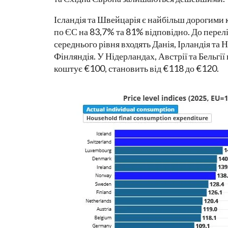
Ісландія та Швейцарія є найбільш дорогими
по ЄС на 83,7% та 81% відповідно. До пере
середнього рівня входять Данія, Ірландія та 
Фінляндія. У Нідерландах, Австрії та Бельгі
коштує €100, становить від €118 до €120.