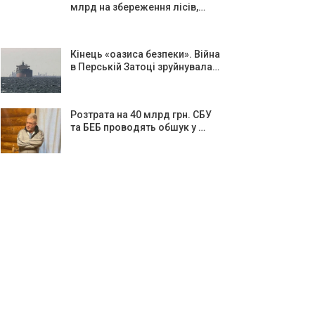
млрд на збереження лісів,…
Кінець «оазиса безпеки». Війна
в Перській Затоці зруйнувала…
Розтрата на 40 млрд грн. СБУ
та БЕБ проводять обшук у …