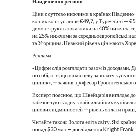
Найдешевші регіони
Ціни є суттєво нижчими в країнах Південно-
кошик коштує лише €49,7, у Туреччині — €52,
демонструють показники на 40% нижчі за се
на 25% нижчими за середньоєвропейські нал
та Угорщина. Низький рівень цін мають Хорва
Реклама:
«Цифри слід розглядати разом із доходами. Дл
по собі, а те, що на місцеву зарплату купують
цінник», — заявив професор Гронінгенського
Експерт пояснює, що Швейцарія виглядає дор
забезпечують одну з найсильніших купівел
цінових відмінностей — рівень оплати праці,
Читайте також: Золота еліта світу. Які краї
понад $30 млн — дослідження Knight Frank