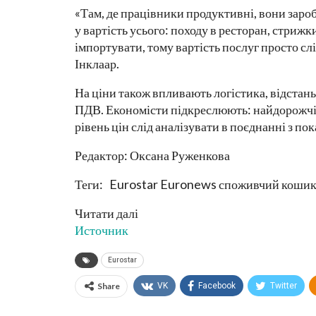
«Там, де працівники продуктивні, вони заро
у вартість усього: походу в ресторан, стриж
імпортувати, тому вартість послуг просто сл
Інклаар.
На ціни також впливають логістика, відстань
ПДВ. Економісти підкреслюють: найдорожчі 
рівень цін слід аналізувати в поєднанні з п
Редактор: Оксана Руженкова
Теги: Eurostar Euronews споживчий кошик
Читати далі
Источник
Eurostar
Share
VK
Facebook
Twitter