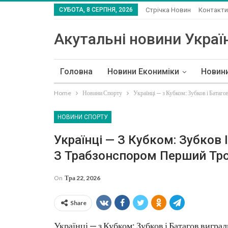
СУБОТА, 8 СЕРПНЯ, 2026
Стрічка Новин
Контакти
Акутальні новини Україн
Головна
Новини Екониміки
Новин
Home
Новини Спорту
Українці — з Кубком: Зубков і Батаг
НОВИНИ СПОРТУ
Українці — З Кубком: Зубков 
З Трабзонспором Перший Тро
On
Тра 22, 2026
Share
Українці — з Кубком: Зубков і Батагов вигр