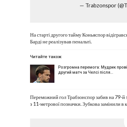
— Trabzonspor (@T
На старті другого тайму Коньяспор відігрався
Барді не реалізував пенальті.
Читайте також
Розгромна перемога: Мудрик пров
другий матч за Челсі після…
Переможний гол Трабзонспор забив на 79-й
з 11-метрової позначки. Зубкова замінили в 