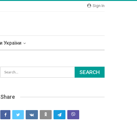
Sign In
и України
Share