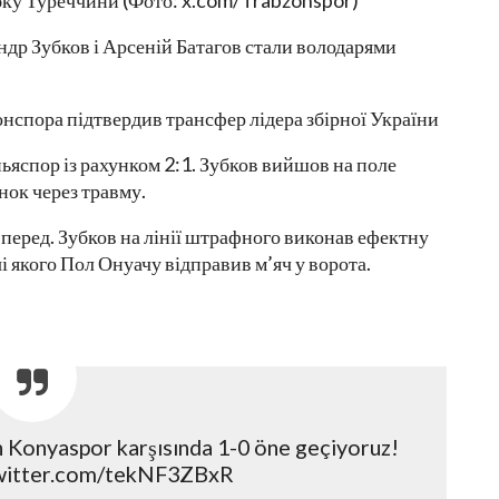
Кубку Туреччини (Фото: x.com/Trabzonspor)
др Зубков і Арсеній Батагов стали володарями
нспора підтвердив трансфер лідера збірної України
ьяспор із рахунком 2:1. Зубков вийшов на поле
нок через травму.
перед. Зубков на лінії штрафного виконав ефектну
і якого Пол Онуачу відправив м’яч у ворота.
 Konyaspor karşısında 1-0 öne geçiyoruz!
witter.com/tekNF3ZBxR