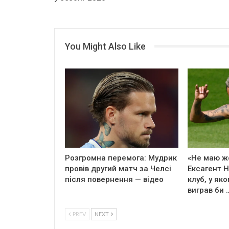
You Might Also Like
Розгромна перемога: Мудрик
«Не маю жо
провів другий матч за Челсі
Ексагент 
після повернення — відео
клуб, у як
виграв би 
PREV
NEXT