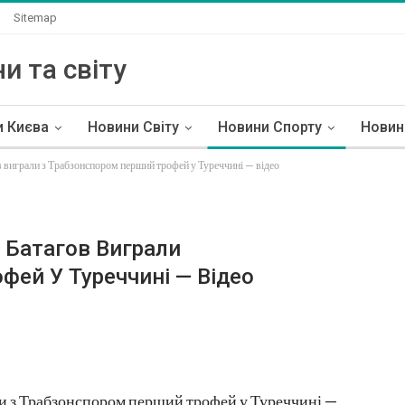
Sitemap
и та світу
и Києва
Новини Світу
Новини Спорту
Новин
ов виграли з Трабзонспором перший трофей у Туреччині — відео
І Батагов Виграли
фей У Туреччині — Відео
али з Трабзонспором перший трофей у Туреччині —