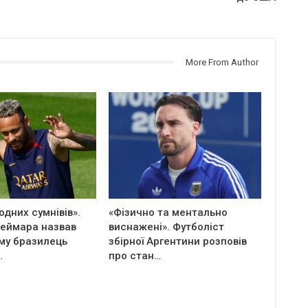
More From Author
дних сумнівів».
«Фізично та ментально
Неймара назвав
виснажені». Футболіст
ому бразилець
збірної Аргентини розповів
…
про стан…