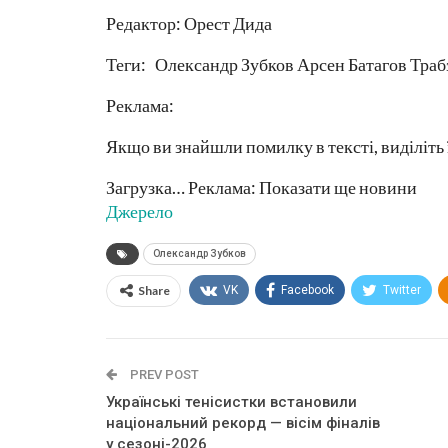
Редактор: Орест Дида
Теги: Олександр Зубков Арсен Батагов Траб
Реклама:
Якщо ви знайшли помилку в тексті, виділіть 
Загрузка… Реклама: Показати ще новини
Джерело
Олександр Зубков
Share
VK
Facebook
Twitter
PREV POST
Українські тенісистки встановили
національний рекорд — вісім фіналів
у сезоні-2026