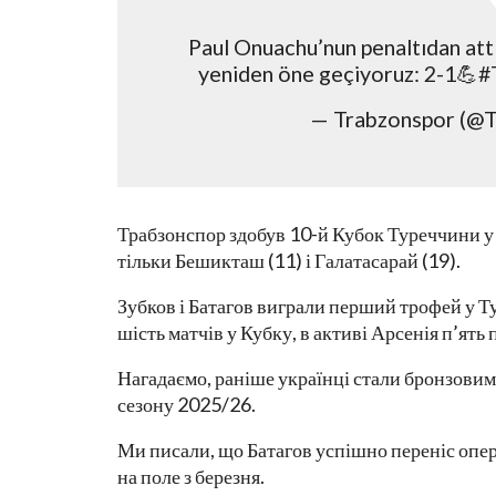
Paul Onuachu’nun penaltıdan att
yeniden öne geçiyoruz: 2-1
— Trabzonspor (@T
Трабзонспор здобув 10-й Кубок Туреччини у с
тільки Бешикташ (11) і Галатасарай (19).
Зубков і Батагов виграли перший трофей у Т
шість матчів у Кубку, в активі Арсенія п’ять 
Нагадаємо, раніше українці стали бронзови
сезону 2025/26.
Ми писали, що Батагов успішно переніс опер
на поле з березня.