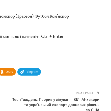
зонспор (Трабзон) Футбол Кон'яспор
її мишкою і натисніть Ctrl + Enter
OK.ru
Telegram
NEXT POST
TechТиждень. Прорив у лікуванні ВІЛ, AI-хакери
та український експорт дронових рішень
до США