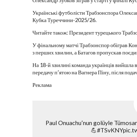
Олександр Зубков зіграв у старті у фіналі 
Українські футболісти Трабзонспора Олексан
Кубка Туреччини-2025/26.
Читайте також: Президент турецького Трабзо
У фінальному матчі Трабзонспор обіграв Кон
з перших хвилин, а Батагов пропускав поєди
На 18-й хвилині команда українців вийшла в
передачу п’ятою на Вагнера Піну, після подач
Реклама
Paul Onuachu’nun golüyle Tümosan
💪#TSvKNYpic.t