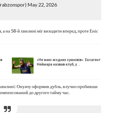
rabzonspor) May 22, 2026
, а на 58-й хвилині міг виходити вперед, проте Еніс
ів
«Не маю жодних сумнівів». Ексагент
Неймара назвав клуб, у …
 хвилині: Онуачу оформив дубль, влучно пробивши
компенсований до другого тайму час.