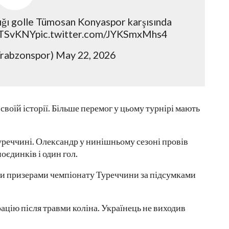
ığı golle Tümosan Konyaspor karşısında
#TSvKNYpic.twitter.com/JYKSmxMhs4
rabzonspor) May 22, 2026
воїй історії. Більше перемог у цьому турнірі мають
уреччині. Олександр у нинішньому сезоні провів
поєдинків і один гол.
ми призерами чемпіонату Туреччини за підсумками
ацію після травми коліна. Українець не виходив