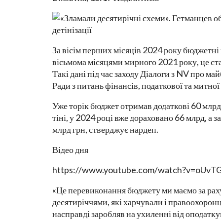
За вісім перших місяців 2024 року бюджетні
вісьмома місяцями мирного 2021 року, це стал
Такі дані під час заходу Діалоги з NV про май
Ради з питань фінансів, податкової та митно
Уже торік бюджет отримав додаткові 60 млр
тіні, у 2024 році вже дораховано 66 млрд, а 
млрд грн, стверджує нардеп.
Відео дня
https://www.youtube.com/watch?v=oUvTG
«Це перевиконання бюджету ми маємо за рахун
десятиріччями, які харчували і правоохоронців
насправді заробляв на ухиленні від оподатку