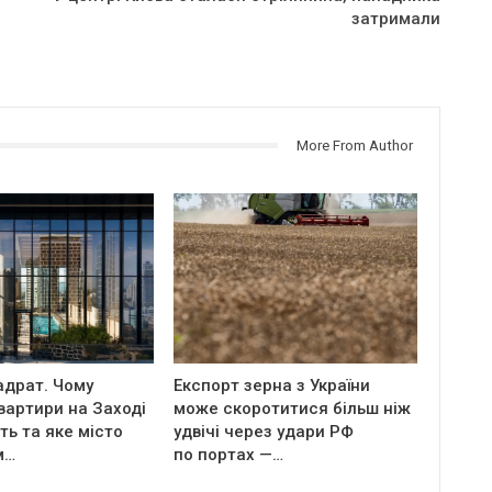
затримали
More From Author
адрат. Чому
Експорт зерна з України
вартири на Заході
може скоротитися більш ніж
ь та яке місто
удвічі через удари РФ
м…
по портах —…