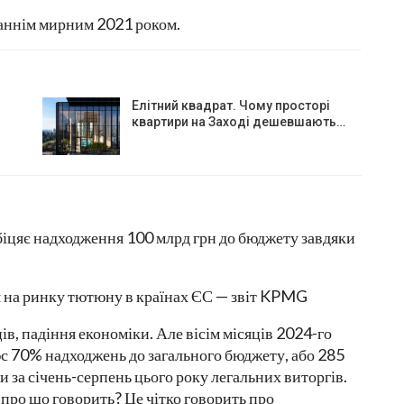
таннім мирним 2021 роком.
Елітний квадрат. Чому просторі
квартири на Заході дешевшають…
 на ринку тютюну в країнах ЄС — звіт KPMG
ів, падіння економіки. Але вісім місяців 2024-го
с 70% надходжень до загального бюджету, або 285
и за січень-серпень цього року легальних виторгів.
 про що говорить? Це чітко говорить про