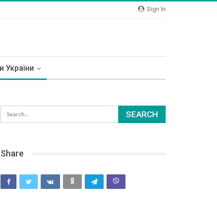
Sign In
и України
Share