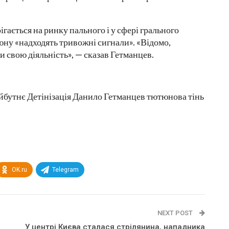
ігається на ринку пального і у сфері грального
юну «надходять тривожні сигнали». «Відомо,
и свою діяльність», — сказав Гетманцев.
бутнє Детінізація Данило Гетманцев тютюнова тінь
OK.ru
Telegram
NEXT POST
У центрі Києва сталася стрілянина, нападника