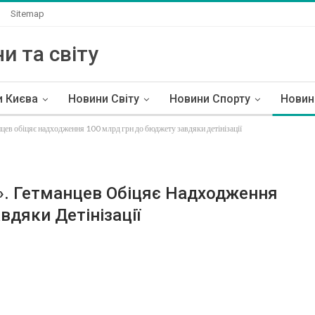
Sitemap
и та світу
и Києва
Новини Світу
Новини Спорту
Новин
цев обіцяє надходження 100 млрд грн до бюджету завдяки детінізації
». Гетманцев Обіцяє Надходження
дяки Детінізації