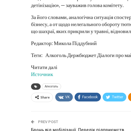
детінізацію», — зауважив голова комітету.
За його словами, аналогічна ситуація спостер
бізнесу, а от щодо нелегального обороту тют
що шахраї, яких прикрили у травні, відновил
Редактор: Микола Піддубний
Теги: Алкоголь Держбюджет Діалоги про май
Читати далі
Источник
Алкоголь
Share
VK
Facebook
Twitter
PREV POST
Бронь від мобілізації. Перелік підприємств