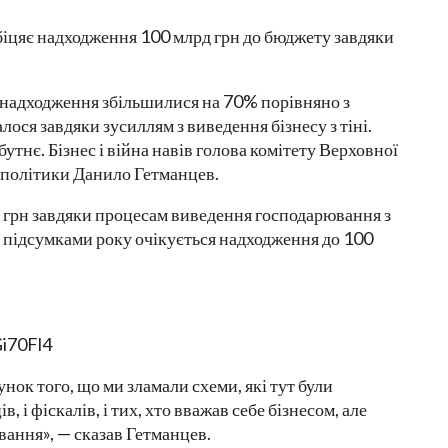
 надходження збільшилися на 70% порівняно з
ося завдяки зусиллям з виведення бізнесу з тіні.
бутнє. Бізнес і війна навів голова комітету Верховної
ї політики Данило Гетманцев.
д грн завдяки процесам виведення господарювання з
за підсумками року очікується надходження до 100
i70Fl4
ок того, що ми зламали схеми, які тут були
, і фіскалів, і тих, хто вважав себе бізнесом, але
вання», — сказав Гетманцев.