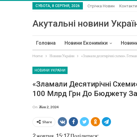
СУБОТА, 8 СЕРПНЯ, 2026
Стрічка Новин
Контакти
Акутальні новини Україн
Головна
Новини Екониміки
Новин
Home
Новини України
«Зламали десятирічні схеми». Гетман
НОВИНИ УКРАЇНИ
«Зламали Десятирічні Схеми
100 Млрд Грн До Бюджету Зав
On
Жов 2, 2024
Share
2 жовтня, 15:17
Поділитися: