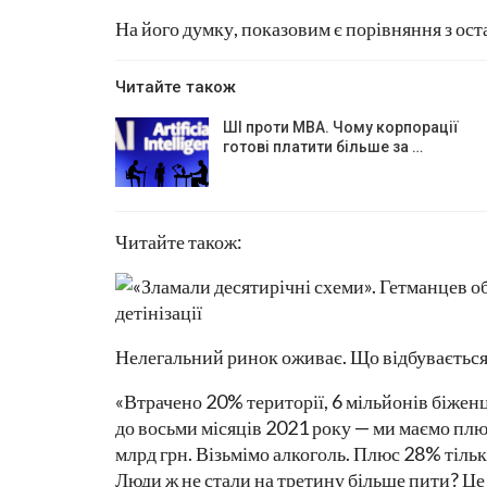
На його думку, показовим є порівняння з ос
Читайте також
ШІ проти MBA. Чому корпорації
готові платити більше за …
Читайте також:
Нелегальний ринок оживає. Що відбувається
«Втрачено 20% території, 6 мільйонів біженц
до восьми місяців 2021 року — ми маємо плю
млрд грн. Візьмімо алкоголь. Плюс 28% тільк
Люди ж не стали на третину більше пити? Це