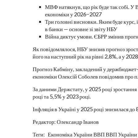
МВФ натякнув, що рік буде так собі. У 
економіки у 2026−2027
Три головні висновки. Яким буде курс, 
в банки — основне зі звіту НБУ
Війна диктує умови. ЄБРР змінив прогн
Як повідомлялося, НБУ знизив прогноз зрост
його на наступний рік на рівні 2,8%, а у 202
Прогноз Кабміну, закладений у держбюджет-2
економіки Олексій Соболев повідомив про п
За даними Держстату, у 2025 році зростання
році та 5,5% у 2023 році.
Інфляція в Україні у 2025 році знизилася до
Редактор: Олександр Іванов
Теги: Економіка України ВВП ВВП України К