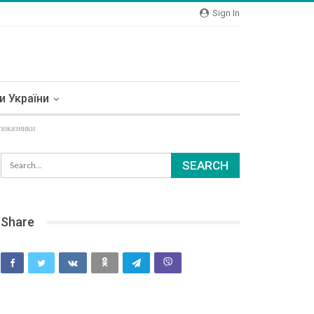
Sign In
и України
 показники
Share