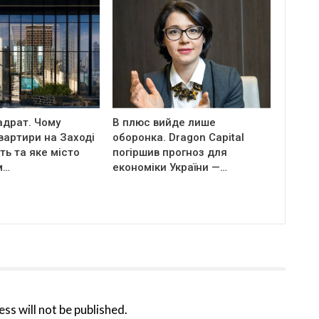
адрат. Чому
В плюс вийде лише
вартири на Заході
оборонка. Dragon Capital
ь та яке місто
погіршив прогноз для
м…
економіки України —…
ss will not be published.