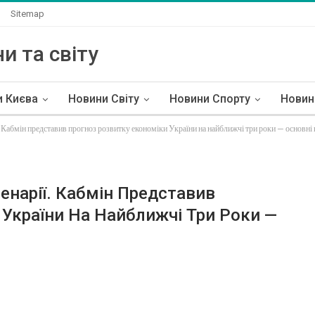
Sitemap
и та світу
и Києва
Новини Світу
Новини Спорту
Новин
. Кабмін представив прогноз розвитку економіки України на найближчі три роки — основні
енарії. Кабмін Представив
 України На Найближчі Три Роки —