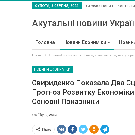
СУБОТА, 8 СЕРПНЯ, 2026
Стрічка Новин
Контакти
Акутальні новини Україн
Головна
Новини Екониміки
Новин
Home
Новини Екониміки
Свириденко показала два сценарії
НОВИНИ ЕКОНИМІКИ
Свириденко Показала Два Сц
Прогноз Розвитку Економіки
Основні Показники
On
Чер 8, 2026
Share