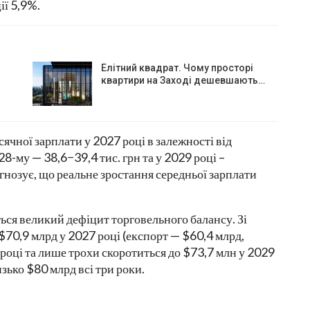
ії 5,9%.
Елітний квадрат. Чому просторі
квартири на Заході дешевшають…
ячної зарплати у 2027 році в залежності від
28-му — 38,6−39,4 тис. грн та у 2029 році –
гнозує, що реальне зростання середньої зарплати
ться великий дефіцит торговельного балансу. Зі
$70,9 млрд у 2027 році (експорт — $60,4 млрд,
році та лише трохи скоротиться до $73,7 млн у 2029
зько $80 млрд всі три роки.