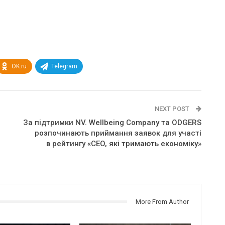
OK.ru
Telegram
NEXT POST
За підтримки NV. Wellbeing Company та ODGERS
розпочинають приймання заявок для участі
в рейтингу «CEO, які тримають економіку»
More From Author