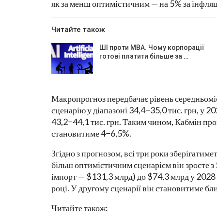
як за менш оптимістичним — на 5% за інфляц
Читайте також
ШІ проти MBA. Чому корпорації
готові платити більше за …
Макропрогноз передбачає рівень середньоміс
сценарію у діапазоні 34,4−35,0 тис. грн, у 20
43,2−44,1 тис. грн. Таким чином, Кабмін про
становитиме 4−6,5%.
Згідно з прогнозом, всі три роки зберігатиме
більш оптимістичним сценарієм він зросте з 
імпорт — $131,3 млрд) до $74,3 млрд у 2028 
році. У другому сценарії він становитиме бли
Читайте також: