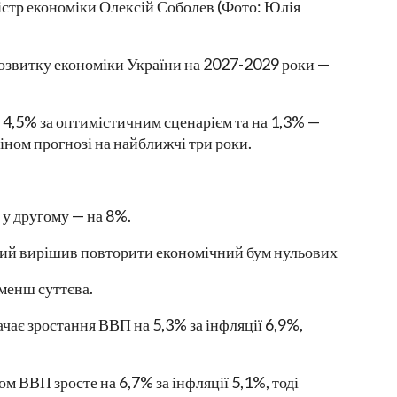
істр економіки Олексій Соболев (Фото: Юлія
розвитку економіки України на 2027-2029 роки —
 4,5% за оптимістичним сценарієм та на 1,3% —
іном прогнозі на найближчі три роки.
 у другому — на 8%.
ький вирішив повторити економічний бум нульових
 менш суттєва.
чає зростання ВВП на 5,3% за інфляції 6,9%,
м ВВП зросте на 6,7% за інфляції 5,1%, тоді