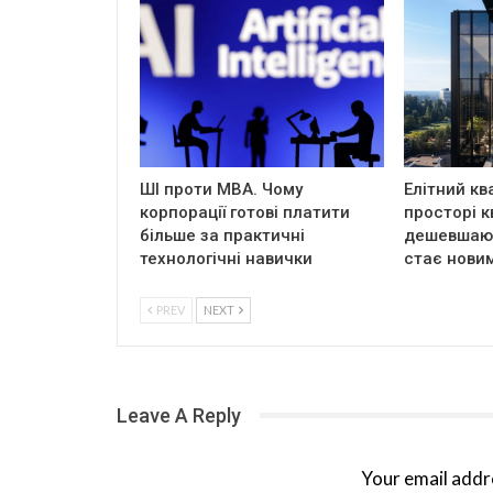
ШІ проти MBA. Чому
Елітний кв
корпорації готові платити
просторі к
більше за практичні
дешевшают
технологічні навички
стає нови
PREV
NEXT
Leave A Reply
Your email addre