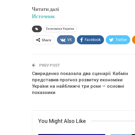
Читати далі
Источник
Економіка України
Share
VK
Facebook
Twitter
PREV POST
Свириденко показала два сценарії. Кабмін
представив прогноз розвитку економіки
України на найближчі три роки — основні
показники
You Might Also Like