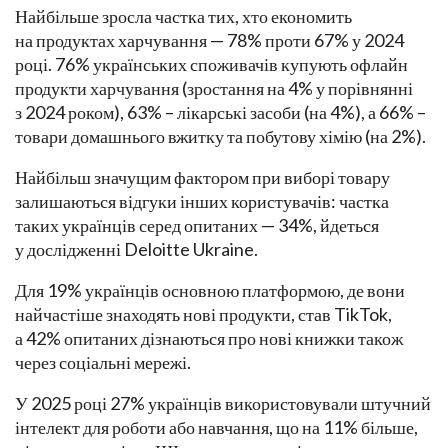
Найбільше зросла частка тих, хто економить
на продуктах харчування — 78% проти 67% у 2024
році. 76% українських споживачів купують офлайн
продукти харчування (зростання на 4% у порівнянні
з 2024 роком), 63% – лікарські засоби (на 4%), а 66% –
товари домашнього вжитку та побутову хімію (на 2%).
Найбільш значущим фактором при виборі товару
залишаються відгуки інших користувачів: частка
таких українців серед опитаних — 34%, йдеться
у дослідженні Deloitte Ukraine.
Для 19% українців основною платформою, де вони
найчастіше знаходять нові продукти, став TikTok,
а 42% опитаних дізнаються про нові книжки також
через соціальні мережі.
У 2025 році 27% українців використовували штучний
інтелект для роботи або навчання, що на 11% більше,