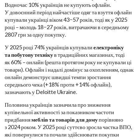
Водночас 10% українців не купують офлайн.
У довоєнний період найчастіше одяг та взуття офлайн
купували українці віком 43−57 років, тоді як у 2025
році – молодь 18−27 років, витрачаючи в середньому
2807 грн за одну покупку.
У 2025 році 74% українців купували
електроніку
та побутову техніку
в традиційних магазинах, тоді
як 60% – онлайн (решта протягом року не купували ці
товари). Офлайн і надалі домінує за охопленням, однак
онлайн демонструє швидші темпи зростання
середнього чека (+18% проти +14% офлайн),
зазначають у Deloitte Ukraine.
Половина українців зазначила про зниження
купівельної активності за показником частоти
придбання
меблів та товарів для дому
порівняно
з 2024 роком. У 2025 році суттєво зросла частка ВПО,
які повернулися та почали здійснювати покупки