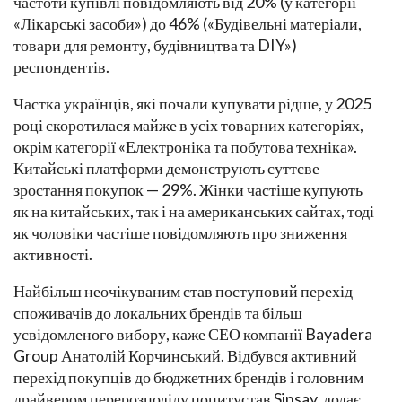
частоти купівлі повідомляють від 20% (у категорії
«Лікарські засоби») до 46% («Будівельні матеріали,
товари для ремонту, будівництва та DIY»)
респондентів.
Частка українців, які почали купувати рідше, у 2025
році скоротилася майже в усіх товарних категоріях,
окрім категорії «Електроніка та побутова техніка».
Китайські платформи демонструють суттєве
зростання покупок — 29%. Жінки частіше купують
як на китайських, так і на американських сайтах, тоді
як чоловіки частіше повідомляють про зниження
активності.
Найбільш неочікуваним став поступовий перехід
споживачів до локальних брендів та більш
усвідомленого вибору, каже СЕО компанії Bayadera
Group Анатолій Корчинський. Відбувся активний
перехід покупців до бюджетних брендів і головним
драйвером перерозподілу попитустав Sinsay, додає