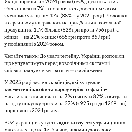
Якщо порівняти з 2024 роком (68%), цей показник
збільшився на 7%, а порівняно з довоєнним часом
зменшивсяна цілих 13% (88% – у 2021 році). Чоловіки
в середньому витрачають на придбання алкогольної
продукції на 10% більше (828 грн проти 756 грн), а
жінки — на 21% менше (685 грн проти 869 грн)
у порівнянні з 2024 роком.
Читайте також: До уваги ритейлу. Українці розповіли,
що купуватимуть перед новорічними святами і
скільки планують витратити — дослідження
У 2025 році частка українців, які купували
косметичні засоби та парфумерію
в офлайн-
магазинах, збільшилась на 7% і сягнула 82%, а витрати
на одну покупку зросли на 37% (з 925 грн до 1269 грн)
порівняно з 2024 роком.
90% українців купують
одяг та взуття
у традиційних
магазинах, що на 4% більше, ніж минулого року.