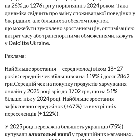
на 26% до 1276 грн у порівнянні з 2024 роком. Така
динаміка свідчить про зміну споживацької поведінки у
бік рідших, але більших за обсягом покупок,
що можебути зумовлено зростанням цін, оптимізацією
витрат часу або транспортними обмеженнями, кажуть
у Deloitte Ukraine.
Реклама:
Найбільше зростання — серед молоді віком 18−27
років: середній чек збільшився на 119% і досяг 2862
грн.Середній чек на покупку продуктів харчування
онлайн у 2025 році зріс до 1702 грн, що на 51%
більше, ніж у 2024 році. Найбільше зростання
зафіксовано серед жінок (+67%) та внутрішніх
переселенців (+122%).
У 2025 році переважна більшість українців (75%)
купували
алкогольні напої
у традиційних магазинах.