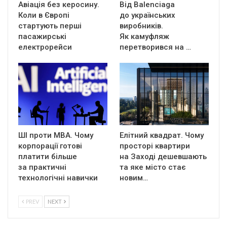
Авіація без керосину.
Від Balenciaga
Коли в Європі
до українських
стартують перші
виробників.
пасажирські
Як камуфляж
електрорейси
перетворився на …
ШІ проти MBA. Чому
Елітний квадрат. Чому
корпорації готові
просторі квартири
платити більше
на Заході дешевшають
за практичні
та яке місто стає
технологічні навички
новим…
PREV
NEXT