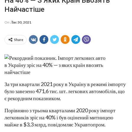
На 40% — З Яких Країн Ввозять
Найчастіше
On
Лис 30, 2021
Share
За три квартали 2021 року в Україну в режимі імпорту
було завезено 471,6 тис. шт. легкових автомобілів, що
є рекордним показником.
Порівняно з трьома кварталами 2020 року імпорт
легковиків зріс на 40% і був оцінений митницею
майже в $3,3 млрд, повідомляє Укравтопром.