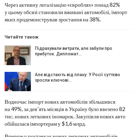
Через активну легалізацію «євроблях» понад 82%
у цьому обсязі становили вживані автомобілі, імпорт
яких продемонстрував зростання на 38%.
Читайте також
Підрахували витрати, але забули про
прибуток. Дипломат…
Але відстають від плану. У Росії суттєво
зросли ключові…
Водночас імпорт нових автомобілів збільшився
на 49%, за дев’ять місяців в Україну було ввезено 82
тис. нових легкових іномарок. Закупівля нових авто
обійшлася імпортерам у $1,6 млрд.
Вперше у поставках нових легкових автомобілів