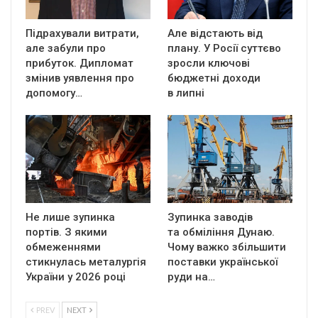
Підрахували витрати,
Але відстають від
але забули про
плану. У Росії суттєво
прибуток. Дипломат
зросли ключові
змінив уявлення про
бюджетні доходи
допомогу…
в липні
Не лише зупинка
Зупинка заводів
портів. З якими
та обміління Дунаю.
обмеженнями
Чому важко збільшити
стикнулась металургія
поставки української
України у 2026 році
руди на…
PREV
NEXT