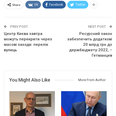
Share
VK
Facebook
Twitter
PREV POST
NEXT POST
Центр Києва завтра
Ресурсний закон
можуть перекрити через
забезпечить додаткові
масові заходи: перелік
20 млрд грн до
вулиць
держбюджету-2022, –
Гетманцев
You Might Also Like
More From Author