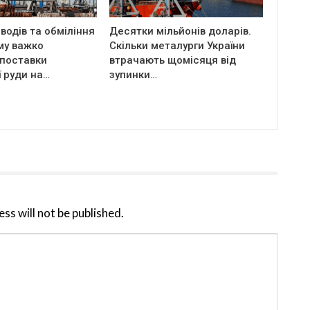
водів та обміління
Десятки мільйонів доларів.
му важко
Скільки металурги України
 поставки
втрачають щомісяця від
ї руди на…
зупинки…
ss will not be published.