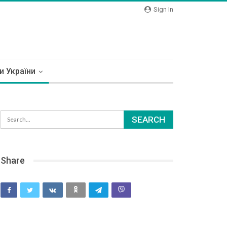
Sign In
и України
Share