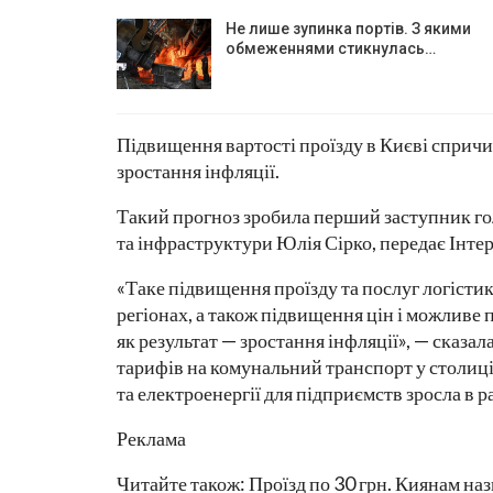
Не лише зупинка портів. З якими
обмеженнями стикнулась…
Підвищення вартості проїзду в Києві спричин
зростання інфляції.
Такий прогноз зробила перший заступник го
та інфраструктури Юлія Сірко, передає Інте
«Таке підвищення проїзду та послуг логісти
регіонах, а також підвищення цін і можливе 
як результат — зростання інфляції», — сказа
тарифів на комунальний транспорт у столиці
та електроенергії для підприємств зросла в р
Реклама
Читайте також: Проїзд по 30 грн. Киянам назв