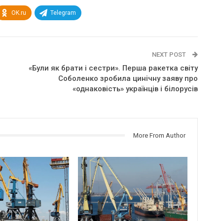
OK.ru
Telegram
NEXT POST
«Були як брати і сестри». Перша ракетка світу
Соболенко зробила цинічну заяву про
«однаковість» українців і білорусів
More From Author