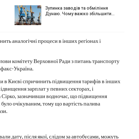
Зупинка заводів та обміління
Дунаю. Чому важко збільшити…
ить аналогічні процеси в інших регіонах і
лови комітету Верховної Ради з питань транспорту
рфакс-Україна.
ки в Києві спричинить підвищення тарифів в інших
підвищення зарплат у певних секторах, і
ла Сірко, зазначивши водночас, що підвищення
 було очікуваним, тому що вартість палива
ази.
али дату, після якої, слідом за автобусами, можуть