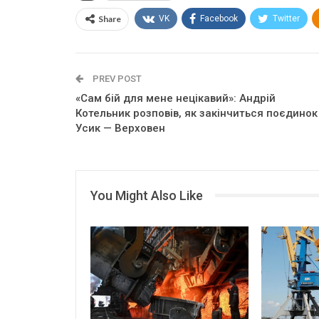
Share
VK
Facebook
Twitter
PREV POST
«Сам бій для мене нецікавий»: Андрій
Котельник розповів, як закінчиться поєдинок
Усик — Верховен
You Might Also Like