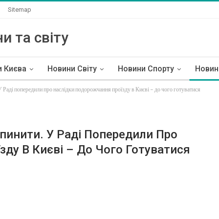
и
Sitemap
и та світу
и Києва
Новини Світу
Новини Спорту
Новин
У Раді попередили про наслідки подорожчання проїзду в Києві – до чого готуватися
пинити. У Раді Попередили Про
ду В Києві – До Чого Готуватися