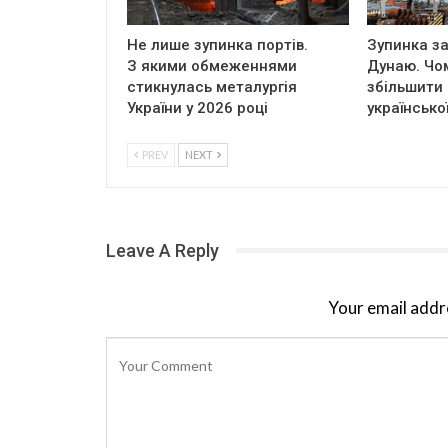
Не лише зупинка портів.
Зупинка за
З якими обмеженнями
Дунаю. Чо
стикнулась металургія
збільшити
України у 2026 році
українсько
PREV
NEXT
Leave A Reply
Your email addre