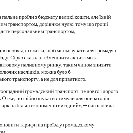
 пальне проїли з бюджету великі кошти, але їхній
ким транспортом, дорівнює нулю, тому що гроші
їздять персональним транспортом,
дів необхідно вжити, щоб мінімізувати для громадян
зду, Сірко сказала: «Зменшити акциз і мита
а світовому паливному ринку, таким чином знизити
болючих наслідків, можна було б
кого транспорту, а не для приватного.
гоощадний громадський транспорт, це довго і дорого
. Отже, потрібно шукати стимули для операторів
парк на більш економічно вигідний», — наголосила
 оновити тарифи на проїзд у громадському
рн.