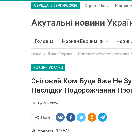
СЕРЕДА, 5 СЕРПНЯ, 2026
Стрічка Новин
Контакт
Акутальні новини Україн
Головна
Новини Екониміки
Новин
Home
Новини України
Сніговий ком буде вже не зупинити. 
НОВИНИ УКРАЇНИ
Сніговий Ком Буде Вже Не Зу
Наслідки Подорожчання Проїз
On
Тра 20, 2026
Share
20 травня, 10:52