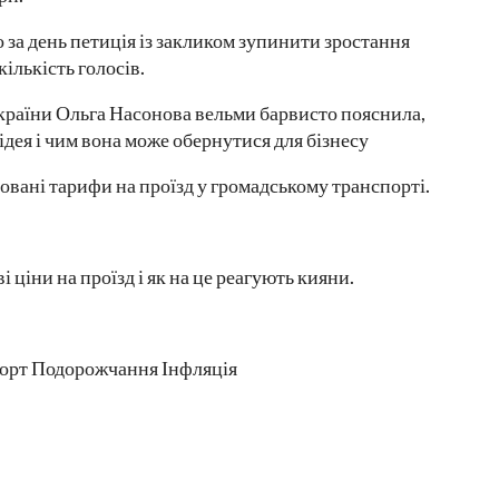
 за день петиція із закликом зупинити зростання
кількість голосів.
раїни Ольга Насонова вельми барвисто пояснила,
дея і чим вона може обернутися для бізнесу
ані тарифи на проїзд у громадському транспорті.
 ціни на проїзд і як на це реагують кияни.
порт Подорожчання Інфляція