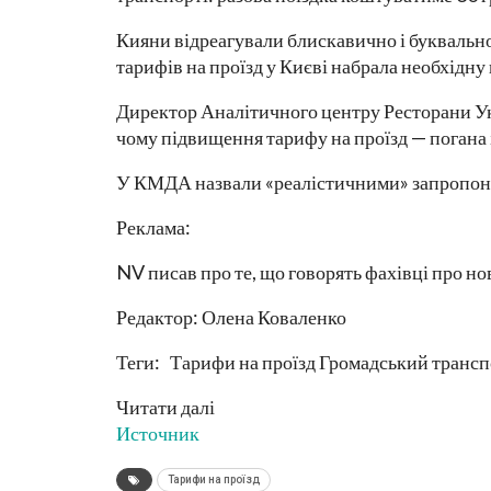
Кияни відреагували блискавично і буквально
тарифів на проїзд у Києві набрала необхідну 
Директор Аналітичного центру Ресторани Ук
чому підвищення тарифу на проїзд — погана і
У КМДА назвали «реалістичними» запропонов
Реклама:
NV писав про те, що говорять фахівці про нові
Редактор: Олена Коваленко
Теги: Тарифи на проїзд Громадський транс
Читати далі
Источник
Тарифи на проїзд