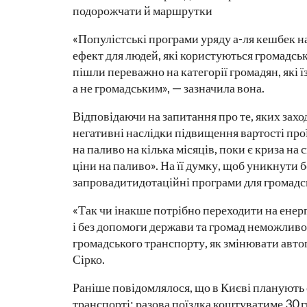
подорожчати й маршрутки
«Популістські програми уряду а-ля кешбек на
ефект для людей, які користуються громадсь
пішли переважно на категорії громадян, які 
а не громадським», — зазначила вона.
Відповідаючи на запитання про те, яких захо
негативні наслідки підвищення вартості прої
на паливо на кілька місяців, поки є криза н
ціни на паливо». На її думку, щоб уникнути 
запровадитидотаційні програми для громадсь
«Так чи інакше потрібно переходити на енер
і без допомоги держави та громад неможливо
громадського транспорту, як змінювати авто
Сірко.
Раніше повідомлялося, що в Києві планують
транспорті: разова поїздка коштуватиме 30 г