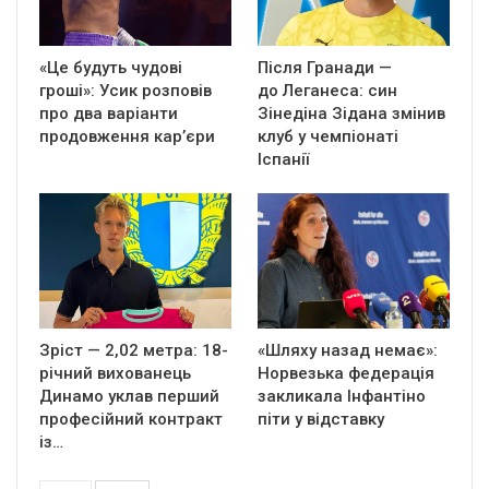
«Це будуть чудові
Після Гранади —
гроші»: Усик розповів
до Леганеса: син
про два варіанти
Зінедіна Зідана змінив
продовження кар’єри
клуб у чемпіонаті
Іспанії
Зріст — 2,02 метра: 18-
«Шляху назад немає»:
річний вихованець
Норвезька федерація
Динамо уклав перший
закликала Інфантіно
професійний контракт
піти у відставку
із…