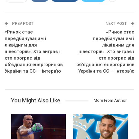
PREV POST
NEXT POST
«Ринок стає
«Ринок стає
передбачуваним і
передбачуваним і
ліквідним для
ліквідним для
інвесторів». Хто виграє і
інвесторів». Хто виграє і
хто програє від
хто програє від
об’єднання енергоринків
об’єднання енергоринків
України та ЄС — інтерв’ю
України та ЄС — інтерв’ю
You Might Also Like
More From Author