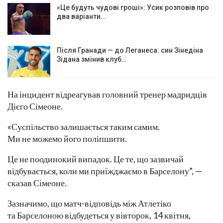
«Це будуть чудові гроші»: Усик розповів про
два варіанти…
Після Гранади — до Леганеса: син Зінедіна
Зідана змінив клуб…
На інцидент відреагував головний тренер мадридців
Дієго Сімеоне.
«Суспільство залишається таким самим.
Ми не можемо його поліпшити.
Це не поодинокий випадок. Це те, що зазвичай
відбувається, коли ми приїжджаємо в Барселону”, —
сказав Сімеоне.
Зазначимо, що матч-відповідь між Атлетіко
та Барселоною відбудеться у вівторок, 14 квітня,