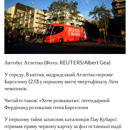
Автобус Атлетіко (Фото: REUTERS/Albert Gea)
У середу, 8 квітня, мадридський Атлетіко переміг
Барселону (2:0) у першому матчі чвертьфіналу Ліги
чемпіонів.
Читайте також: «Хоче розважати»: легендарний
Фердінанд розхвалив генія Барселони
У першому таймі захисник каталонців Пау Кубарсі
отримав пряму червону картку за фол останньої надії