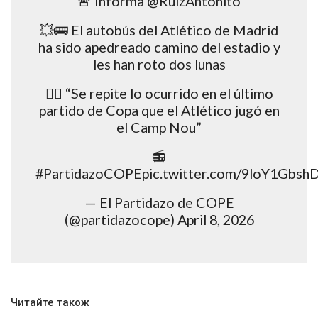
🚨 Informa @RuizAntonito
💥🚌 El autobús del Atlético de Madrid
ha sido apedreado camino del estadio y
les han roto dos lunas
🤦‍♂️ “Se repite lo ocurrido en el último
partido de Copa que el Atlético jugó en
el Camp Nou”
📻
#PartidazoCOPEpic.twitter.com/9loY1Gbsh
— El Partidazo de COPE
(@partidazocope) April 8, 2026
Читайте також