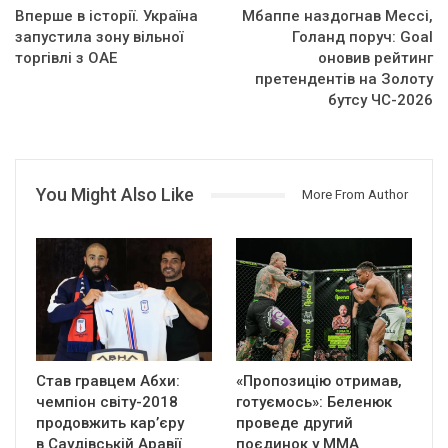
Вперше в історії. Україна
Мбаппе наздогнав Мессі,
запустила зону вільної
Голанд поруч: Goal
торгівлі з ОАЕ
оновив рейтинг
претендентів на Золоту
бутсу ЧС-2026
You Might Also Like
More From Author
Став гравцем Абхи:
«Пропозицію отримав,
чемпіон світу-2018
готуємось»: Беленюк
продовжить кар’єру
проведе другий
в Саудівській Аравії
поєдинок у ММА