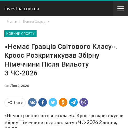
investua.com.ua
Home
Новини Спорту
НОВИНИ СПОРТУ
«Немає Гравців Світового Класу».
Кроос Розкритикував Збірну
Німеччини Після Вильоту
З ЧС-2026
On
Лип 2, 2026
Share
«Немає гравців світового класу». Кроос розкритикував
збірну Німеччини після вильоту з ЧС-2026 2 липня,