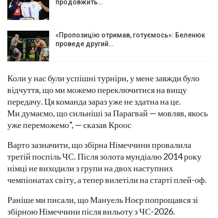
продовжить…
«Пропозицію отримав, готуємось»: Беленюк
проведе другий…
Коли у нас були успішні турніри, у мене завжди було
відчуття, що ми можемо переключитися на вищу
передачу. Ця команда зараз уже не здатна на це.
Ми думаємо, що сильніші за Парагвай — мовляв, якось
уже переможемо”, — сказав Кроос
Варто зазначити, що збірна Німеччини провалила
третій поспіль ЧС. Після золота мундіалю 2014 року
німці не виходили з групи на двох наступних
чемпіонатах світу, а тепер вилетіли на старті плей-оф.
Раніше ми писали, що Мануель Ноєр попрощався зі
збірною Німеччини після вильоту з ЧС-2026.