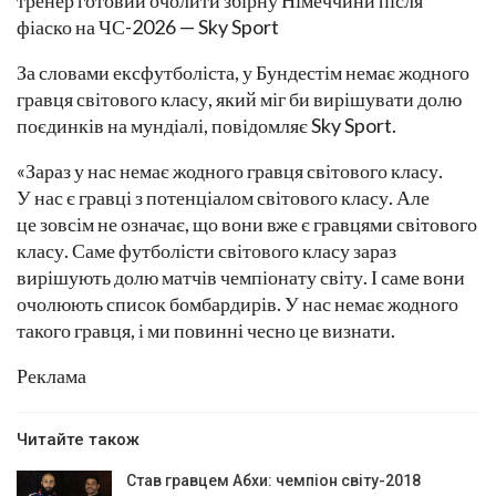
тренер готовий очолити збірну Німеччини після
фіаско на ЧС-2026 — Sky Sport
За словами ексфутболіста, у Бундестім немає жодного
гравця світового класу, який міг би вирішувати долю
поєдинків на мундіалі, повідомляє Sky Sport.
«Зараз у нас немає жодного гравця світового класу.
У нас є гравці з потенціалом світового класу. Але
це зовсім не означає, що вони вже є гравцями світового
класу. Саме футболісти світового класу зараз
вирішують долю матчів чемпіонату світу. І саме вони
очолюють список бомбардирів. У нас немає жодного
такого гравця, і ми повинні чесно це визнати.
Реклама
Читайте також
Став гравцем Абхи: чемпіон світу-2018