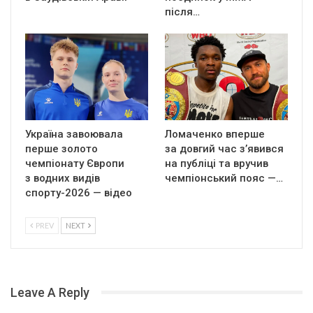
після…
Україна завоювала
Ломаченко вперше
перше золото
за довгий час з’явився
чемпіонату Європи
на публіці та вручив
з водних видів
чемпіонський пояс —…
спорту-2026 — відео
PREV
NEXT
Leave A Reply