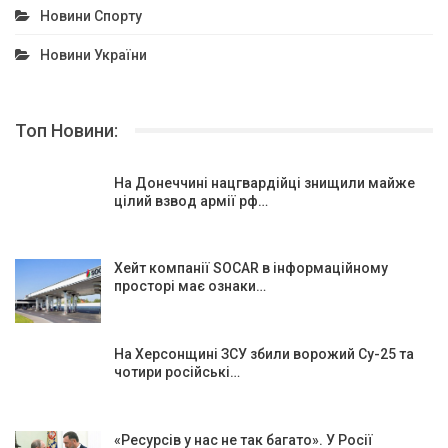
Новини Спорту
Новини України
Топ Новини:
На Донеччині нацгвардійці знищили майже
цілий взвод армії рф…
Хейт компанії SOCAR в інформаційному
просторі має ознаки…
На Херсонщині ЗСУ збили ворожий Су-25 та
чотири російські…
«Ресурсів у нас не так багато». У Росії