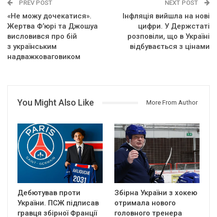
PREV POST
NEXT POST
«Не можу дочекатися».
Інфляція вийшла на нові
Жертва Ф’юрі та Джошуа
цифри. У Держстаті
висловився про бій
розповіли, що в Україні
з українським
відбувається з цінами
надважковаговиком
You Might Also Like
More From Author
Дебютував проти
Збірна України з хокею
України. ПСЖ підписав
отримала нового
гравця збірної Франції
головного тренера