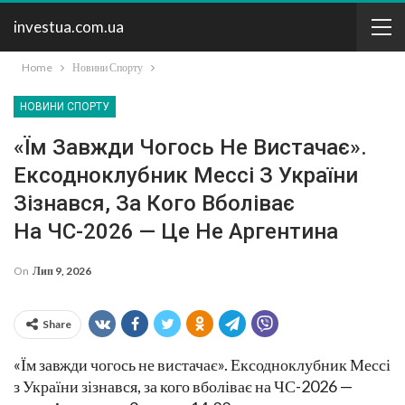
investua.com.ua
Home
Новини Спорту
НОВИНИ СПОРТУ
«Їм Завжди Чогось Не Вистачає».
Ексодноклубник Мессі З України
Зізнався, За Кого Вболіває
На ЧС-2026 — Це Не Аргентина
On
Лип 9, 2026
Share
«Їм завжди чогось не вистачає». Ексодноклубник Мессі
з України зізнався, за кого вболіває на ЧС-2026 —