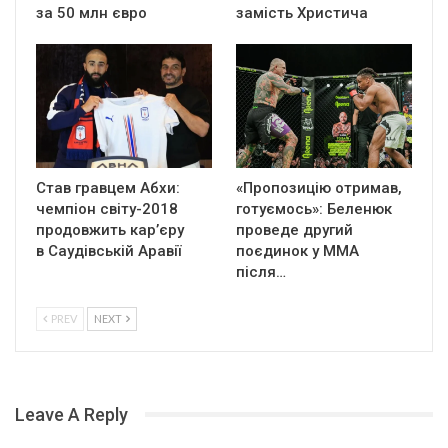
за 50 млн євро
замість Христича
Став гравцем Абхи:
«Пропозицію отримав,
чемпіон світу-2018
готуємось»: Беленюк
продовжить кар’єру
проведе другий
в Саудівській Аравії
поєдинок у ММА
після…
PREV
NEXT
Leave A Reply