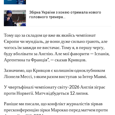
Збірна України з хокею отримала нового
головного тренера…
Тому що за складом це вже як якийсь чемпіонат
Європи чи мундіаль, де вони дуже сильно грають, але
чогось їм завжди не вистачає. Тому я, в першу чергу,
буду вболівати за Англію. Але мої фаворити — Іспанія,
Аргентина та Франція”, — сказав Кривцов.
Зазначимо, що Кривцов є колишнім одноклубником
Ліонеля Мессі, з яким разом виступав за Інтер Маямі.
У чвертьфіналі чемпіонату світу-2026 Англія зіграє
проти Норвегії. Матч відбудеться 12 липня.
Раніше ми писали, що конфлікт журналістів зірвав
пресконференцію зірки Марокко перед матчем проти