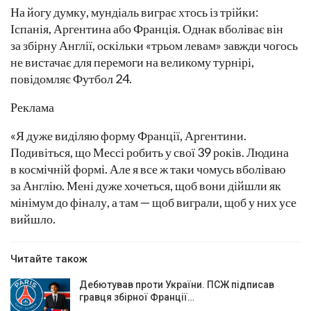
На йогу думку, мундіаль виграє хтось із трійки:
Іспанія, Аргентина або Франція. Однак вболіває він
за збірну Англії, оскільки «трьом левам» завжди чогось
не вистачає для перемоги на великому турнірі,
повідомляє Футбол 24.
Реклама
«Я дуже виділяю форму Франції, Аргентини.
Подивіться, що Мессі робить у свої 39 років. Людина
в космічній формі. Але я все ж таки чомусь вболіваю
за Англію. Мені дуже хочеться, щоб вони дійшли як
мінімум до фіналу, а там — щоб виграли, щоб у них усе
вийшло.
Читайте також
Дебютував проти України. ПСЖ підписав
гравця збірної Франції…