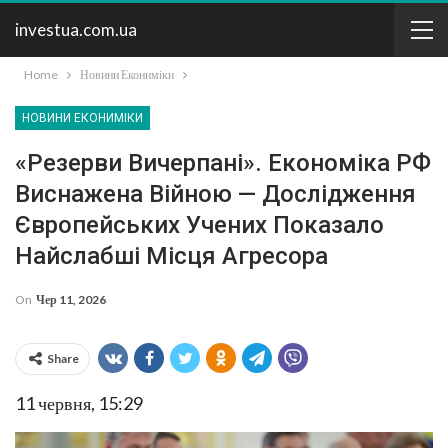
investua.com.ua
Home
Новини Екониміки
НОВИНИ ЕКОНИМІКИ
«Резерви Вичерпані». Економіка РФ
Виснажена Війною — Дослідження
Європейських Учених Показало
Найслабші Місця Агресора
On
Чер 11, 2026
Share
11 червня, 15:29