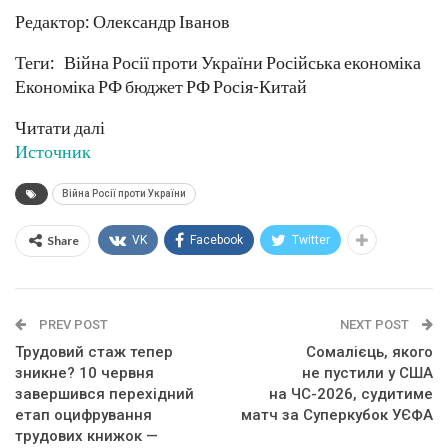
Редактор: Олександр Іванов
Теги: Війна Росії проти України Російська економіка
Економіка РФ бюджет РФ Росія-Китай
Читати далі
Источник
Війна Росії проти України
Share
VK
Facebook
Twitter
PREV POST
NEXT POST
Трудовий стаж тепер
Сомалієць, якого
зникне? 10 червня
не пустили у США
завершився перехідний
на ЧС-2026, судитиме
етап оцифрування
матч за Суперкубок УЄФА
трудових книжок —