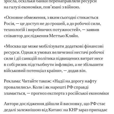
зросла, оскільки банки перенаправляли ресурси
на галузі економіки, пов’язані з війною.
«Основне обмеження, з яким сьогодні стикається
Росія, — це доступ не до грошей, а до робочої сили,
технологій і виробничих потужностей», — заявив
співавтор дослідження Меттью Кляйн.
«Москва ще може мобілізувати додаткові фінансові
ресурси. Однак в умовах величезної нестачі робочої
сили і дії санкцій політика підвищених витрат несе
в собі ризик підстьобнути інфляцію, а не збільшити
військовий потенціал країни», — додав він.
Реклама: Читайте також: «Надії на дорогу нафту
провалились». Коли і як нарешті РФ справді
зламається, — прогноз експерта з російської економіки
Автори дослідження дійшли й висновку, що РФ стає
дедалі залежнішою від Китаю: на КНР зараз припадає