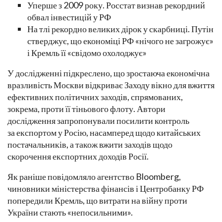
Уперше з 2009 року. Росстат визнав рекордний
обвал інвестицій у РФ
На тлі рекордно великих дірок у скарбниці. Путін
стверджує, що економіці РФ «нічого не загрожує»
і Кремль її «свідомо охолоджує»
У дослідженні підкреслено, що зростаюча економічна
вразливість Москви відкриває Заходу вікно для вжиття
ефективних політичних заходів, спрямованих,
зокрема, проти її тіньового флоту. Автори
дослідження запропонували посилити контроль
за експортом у Росію, насамперед щодо китайських
постачальників, а також вжити заходів щодо
скорочення експортних доходів Росії.
Як раніше повідомляло агентство Bloomberg,
чиновники міністерства фінансів і Центробанку РФ
попередили Кремль, що витрати на війну проти
України стають «непосильними».