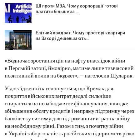
ШІ проти MBA. Чому корпорації готові
платити більше за …
Елітний квадрат. Чому просторі квартири
на Заході дешевшають…
«Водночас зростання цін на нафту внаслідок війни
в Перській затоці, ймовірно, матиме лише тимчасовий
позитивний вплив на бюджет», — наголосив Шуларик.
У дослідженні наголошується, що Кремль для
покриття військових витрат дедалі сильніше
спирається на позабюджетне фінансування, швидке
збільшення обсягу кредитів і непряму підтримку через
банківську систему для підтримання витрат на війну
на необхідному рівні. Разом з тим, з початку війни
в Україні заборгованість російських підприємств різко