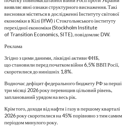
початку повномасштабної війни Росії проти України
виявляє явні ознаки структурного виснаження. Такі
висновки містяться в дослідженні Інституту світової
економіки в Кілі (IfW) і Стокгольмського інституту
перехідної економіки (Stockholm Institute
of Transition Economics, SITE), повідомляє DW.
Реклама
Згідно з цими даними, ліквідні активи ФНБ,
що становили перед початком війни 6,5% ВВП Росії,
скоротилися до нинішніх 1,8%.
Водночас дефіцит федерального бюджету РФ за перші
три місяці 2026 року перевищив цільовий рівень,
запланований урядом на весь рік.
Крім того, доходи від нафти і газу в першому кварталі
2026 року скоротилися на 45% порівняно з тим самим
періодом минулого року.