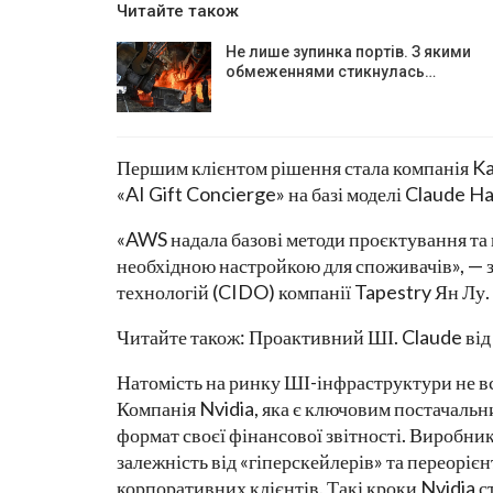
Читайте також
Не лише зупинка портів. З якими
обмеженнями стикнулась…
Першим клієнтом рішення стала компанія Kat
«AI Gift Concierge» на базі моделі Claude Ha
«AWS надала базові методи проєктування та
необхідною настройкою для споживачів», — 
технологій (CIDO) компанії Tapestry Ян Лу.
Читайте також: Проактивний ШІ. Claude від
Натомість на ринку ШІ-інфраструктури не вс
Компанія Nvidia, яка є ключовим постачальн
формат своєї фінансової звітності. Виробн
залежність від «гіперскейлерів» та переорі
корпоративних клієнтів. Такі кроки Nvidia 