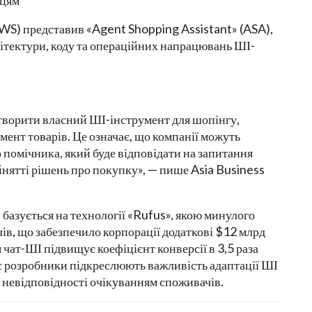
вцям
S) представив «Agent Shopping Assistant» (ASA),
хітектури, коду та операційних напрацювань ШІ-
творити власний ШІ-інструмент для шопінгу,
мент товарів. Це означає, що компанії можуть
 помічника, який буде відповідати на запитання
йнятті рішень про покупку», — пише Asia Business
базується на технології «Rufus», якою минулого
ів, що забезпечило корпорації додаткові $12 млрд
чат-ШІ підвищує коефіцієнт конверсії в 3,5 раза
 розробники підкреслюють важливість адаптації ШІ
 невідповідності очікуванням споживачів.