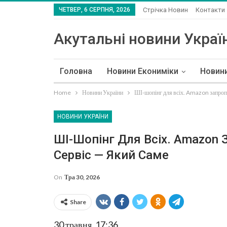
ЧЕТВЕР, 6 СЕРПНЯ, 2026
Стрічка Новин
Контакти
Акутальні новини Україн
Головна
Новини Екониміки
Новин
Home
Новини України
ШІ-шопінг для всіх. Amazon запроп
НОВИНИ УКРАЇНИ
ШІ-Шопінг Для Всіх. Amazon
Сервіс — Який Саме
On
Тра 30, 2026
Share
30 травня, 17:36