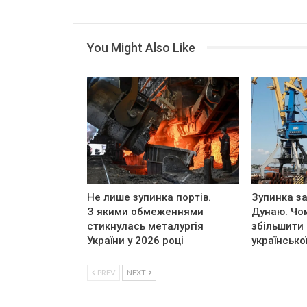
You Might Also Like
Не лише зупинка портів.
Зупинка за
З якими обмеженнями
Дунаю. Чо
стикнулась металургія
збільшити
України у 2026 році
українсько
PREV
NEXT