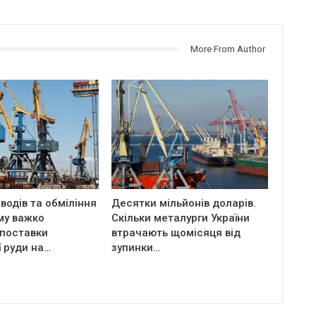
More From Author
водів та обміління
Десятки мільйонів доларів.
му важко
Скільки металурги України
 поставки
втрачають щомісяця від
ї руди на…
зупинки…