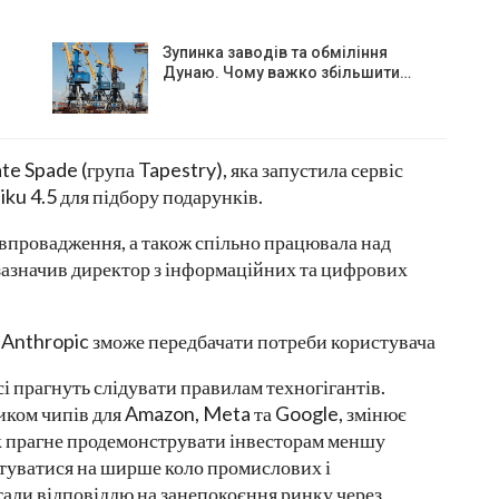
Зупинка заводів та обміління
Дунаю. Чому важко збільшити…
e Spade (група Tapestry), яка запустила сервіс
iku 4.5 для підбору подарунків.
 впровадження, а також спільно працювала над
зазначив директор з інформаційних та цифрових
 Anthropic зможе передбачати потреби користувача
і прагнуть слідувати правилам техногігантів.
иком чипів для Amazon, Meta та Google, змінює
ик прагне продемонструвати інвесторам меншу
єнтуватися на ширше коло промислових і
стали відповіддю на занепокоєння ринку через