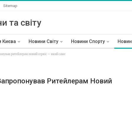
Sitemap
и та світу
и Києва
Новини Світу
Новини Спорту
Новин
онував ритейлерам новий сервіс — який саме
 Запропонував Ритейлерам Новий