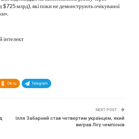
д $725 млрд), які поки не демонструють очікуваної
ки».
 інтелект
OK.ru
Telegram
NEXT POST
д
Ілля Забарний став четвертим українцем, який
виграв Лігу чемпіонів