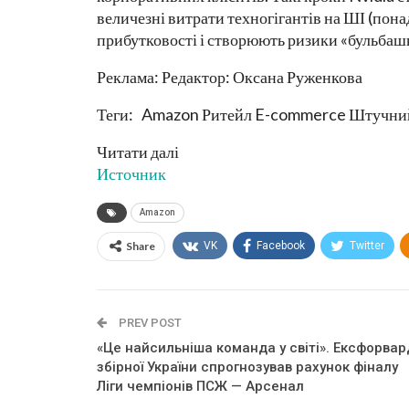
величезні витрати техногігантів на ШІ (пона
прибутковості і створюють ризики «бульбаш
Реклама: Редактор: Оксана Руженкова
Теги: Amazon Ритейл E-commerce Штучний
Читати далі
Источник
Amazon
Share
VK
Facebook
Twitter
PREV POST
«Це найсильніша команда у світі». Ексфорвар
збірної України спрогнозував рахунок фіналу
Ліги чемпіонів ПСЖ — Арсенал