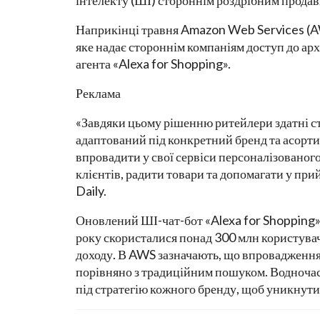
інтелекту (ШІ) стороннім роздрібним прода
Наприкінці травня Amazon Web Services (AW
яке надає стороннім компаніям доступ до ар
агента «Alexa for Shopping».
Реклама
«Завдяки цьому рішенню ритейлери здатні с
адаптований під конкретний бренд та асорти
впровадити у свої сервіси персоналізованого
клієнтів, радити товари та допомагати у при
Daily.
Оновлений ШІ-чат-бот «Alexa for Shopping» 
року скористалися понад 300 млн користувач
доходу. В AWS зазначають, що впровадження 
порівняно з традиційним пошуком. Водночас
під стратегію кожного бренду, щоб уникнути