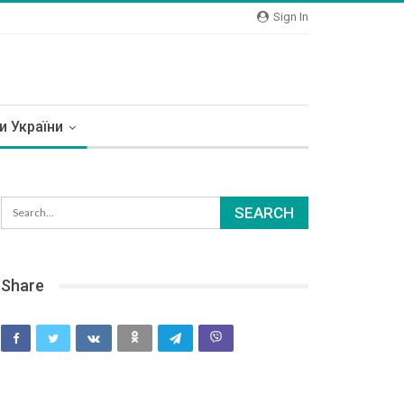
Sign In
и України
Share