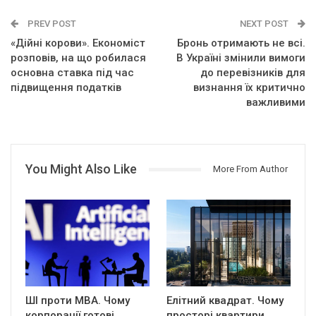
PREV POST
NEXT POST
«Дійні корови». Економіст
Бронь отримають не всі.
розповів, на що робилася
В Україні змінили вимоги
основна ставка під час
до перевізників для
підвищення податків
визнання їх критично
важливими
You Might Also Like
More From Author
ШІ проти MBA. Чому
Елітний квадрат. Чому
корпорації готові
просторі квартири