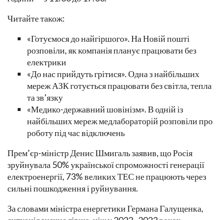
Читайте також:
«Готуємося до найгіршого». На Новій пошті
розповіли, як компанія планує працювати без
електрики
«До нас прийдуть грітися». Одна з найбільших
мереж АЗК готується працювати без світла, тепла
та зв’язку
«Медико-державний шовінізм». В одній із
найбільших мереж медлабораторій розповіли про
роботу під час відключень
Прем’єр-міністр Денис Шмигаль заявив, що Росія
зруйнувала 50% української спроможності генерації
електроенергії, 73% великих ТЕС не працюють через
сильні пошкодження і руйнування.
За словами міністра енергетики Германа Галущенка,