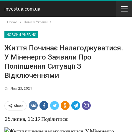
investua.com.ua
Home
Новини України
НОВИНИ УКРАЇНИ
Життя Починає Налагоджуватися.
У Міненерго Заявили Про
Поліпшення Ситуації З
Відключеннями
On
Лип 25, 2024
Share
25 липня, 11:19
Поділитися: