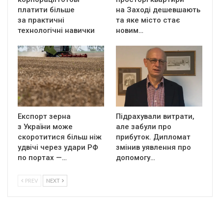
платити більше
на Заході дешевшають
за практичні
та яке місто стає
технологічні навички
новим…
Експорт зерна
Підрахували витрати,
з України може
але забули про
скоротитися більш ніж
прибуток. Дипломат
удвічі через удари РФ
змінив уявлення про
по портах —…
допомогу…
PREV
NEXT