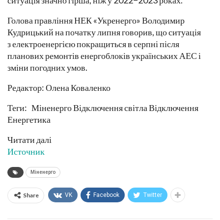
ситуація значно гірша, ніж у 2022−2023 роках.
Голова правління НЕК «Укренерго» Володимир
Кудрицький на початку липня говорив, що ситуація
з електроенергією покращиться в серпні після
планових ремонтів енергоблоків українських АЕС і
зміни погодних умов.
Редактор: Олена Коваленко
Теги: Міненерго Відключення світла Відключення
Енергетика
Читати далі
Источник
Міненерго
Share
VK
Facebook
Twitter