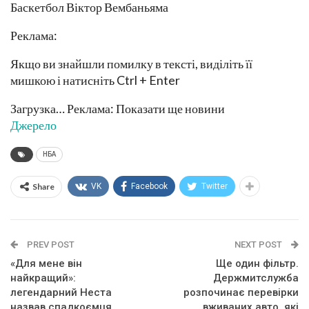
Баскетбол Віктор Вембаньяма
Реклама:
Якщо ви знайшли помилку в тексті, виділіть її
мишкою і натисніть Ctrl + Enter
Загрузка… Реклама: Показати ще новини
Джерело
НБА
Share
VK
Facebook
Twitter
PREV POST
NEXT POST
«Для мене він
Ще один фільтр.
найкращий»:
Держмитслужба
легендарний Неста
розпочинає перевірки
назвав спадкоємця
вживаних авто, які