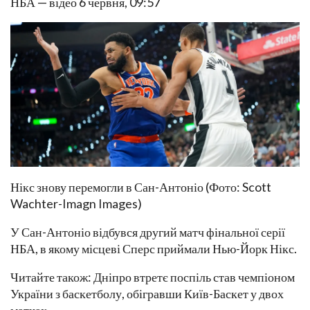
НБА — відео 6 червня, 09:57
Нікс знову перемогли в Сан-Антоніо (Фото: Scott
Wachter-Imagn Images)
У Сан-Антоніо відбувся другий матч фінальної серії
НБА, в якому місцеві Сперс приймали Нью-Йорк Нікс.
Читайте також: Дніпро втретє поспіль став чемпіоном
України з баскетболу, обігравши Київ-Баскет у двох