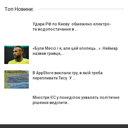
Топ Новини:
Удари РФ по Києву: обмежено електро-
та водопостачання в …
«Були Мессі і я, але цей хлопець…». Неймар
назвав гравця,…
В AppStore виклали гру, в якій треба
перепливати Тису. У …
Міністри ЄС у понеділок ухвалять політичне
рішення виділити…