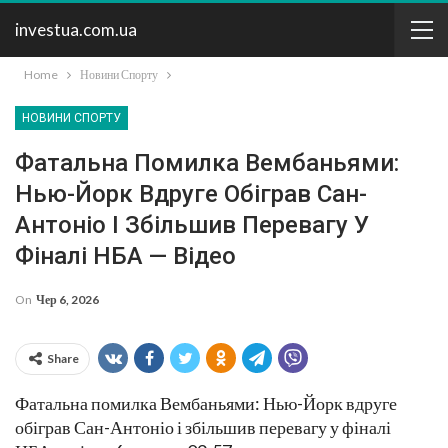
investua.com.ua
Home
Новини Спорту
НОВИНИ СПОРТУ
Фатальна Помилка Вембаньями:
Нью-Йорк Вдруге Обіграв Сан-
Антоніо І Збільшив Перевагу У
Фіналі НБА — Відео
On
Чер 6, 2026
Share
Фатальна помилка Вембаньями: Нью-Йорк вдруге
обіграв Сан-Антоніо і збільшив перевагу у фіналі