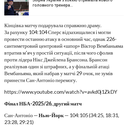
головного тренера…
Кінцівка матчу подарувала справжню драму.
За рахунку 104:104 Сперс відзахищалися і могли
провести останню атаку в основний час, однак 226-
сантиметровий центровий «шпор» Віктор Вембаньяма
втратив м’яч у простій ситуації, після чого сфолив
проти лідера Нікс Джейлена Брансона. Брансон
реалізував один зі штрафних, а у фінальній атаці
Вембаньяма, який набрав у матчі 29 очок, не зумів
принести Сан-Антоніо перемогу.
https://www.youtube.com/watch?v=avkd0j1ZkDY
Фінал НБА-2025/26, другий матч
Сан-Антоніо —
Нью-Йорк
— 104:105 (34:25, 18:31,
23:28, 29:21)