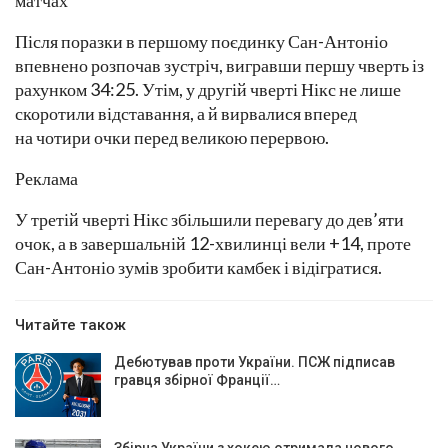
матчах
Після поразки в першому поєдинку Сан-Антоніо
впевнено розпочав зустріч, вигравши першу чверть із
рахунком 34:25. Утім, у другій чверті Нікс не лише
скоротили відставання, а й вирвалися вперед
на чотири очки перед великою перервою.
Реклама
У третій чверті Нікс збільшили перевагу до дев’яти
очок, а в завершальній 12-хвилинці вели +14, проте
Сан-Антоніо зумів зробити камбек і відігратися.
Читайте також
Дебютував проти України. ПСЖ підписав
гравця збірної Франції…
Збірна України з хокею отримала нового