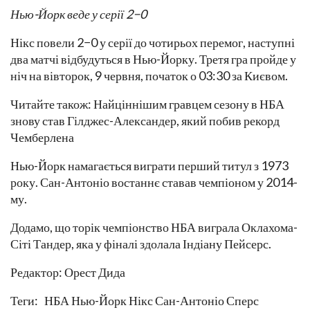
Нью-Йорк веде у серії 2−0
Нікс повели 2−0 у серії до чотирьох перемог, наступні
два матчі відбудуться в Нью-Йорку. Третя гра пройде у
ніч на вівторок, 9 червня, початок о 03:30 за Києвом.
Читайте також: Найціннішим гравцем сезону в НБА
знову став Гілджес-Александер, який побив рекорд
Чемберлена
Нью-Йорк намагається виграти перший титул з 1973
року. Сан-Антоніо востаннє ставав чемпіоном у 2014-
му.
Додамо, що торік чемпіонство НБА виграла Оклахома-
Сіті Тандер, яка у фіналі здолала Індіану Пейсерс.
Редактор: Орест Дида
Теги: НБА Нью-Йорк Нікс Сан-Антоніо Сперс