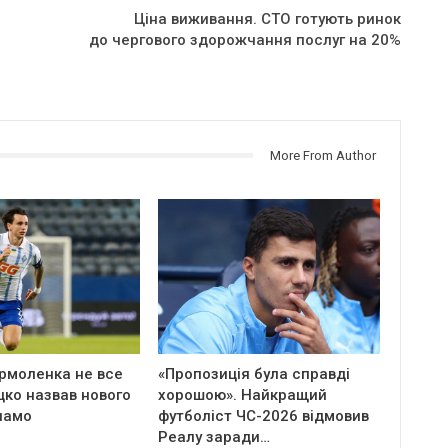
Ціна виживання. СТО готують ринок
до чергового здорожчання послуг на 20%
More From Author
Ярмоленка не все
«Пропозиція була справді
цко назвав нового
хорошою». Найкращий
намо
футболіст ЧС-2026 відмовив
Реалу заради…