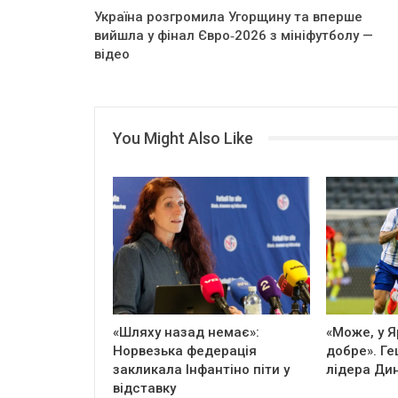
Україна розгромила Угорщину та вперше
вийшла у фінал Євро‑2026 з мініфутболу —
відео
You Might Also Like
«Шляху назад немає»:
«Може, у 
Норвезька федерація
добре». Ге
закликала Інфантіно піти у
лідера Ди
відставку