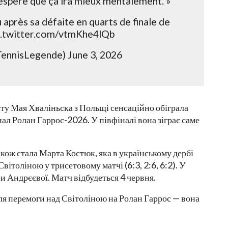
’espère que ça ira mieux mentalement. »
après sa défaite en quarts de finale de
c.twitter.com/vtmKhe4lQb
ennisLegende) June 3, 2026
іту Мая Хваліньска з Польщі сенсаційно обіграла
ал Ролан Гаррос-2026. У півфіналі вона зіграє саме
кож стала Марта Костюк, яка в українському дербі
ітоліною у трисетовому матчі (6:3, 2:6, 6:2). У
и Андрєєвої. Матч відбудеться 4 червня.
ля перемоги над Світоліною на Ролан Гаррос — вона