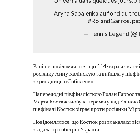
On verra dans quelques jours. J
Aryna Sabalenka au fond du trou 
#RolandGarros. pi
— Tennis Legend (@T
Раніше повідомлялося, що 114-та ракетка св
росіянку Анну Калінскую та вийшла у півфін
з кривдницею Соболенко.
Напередодні півфіналісткою Ролан Гаррос та
Марта Костюк здобула перемогу над Еліною Св
півфіналі Костюк зіграє проти росіянки Мірр
Повідомлялося, що Костюк розплакалася піс
згадала про обстріл України.