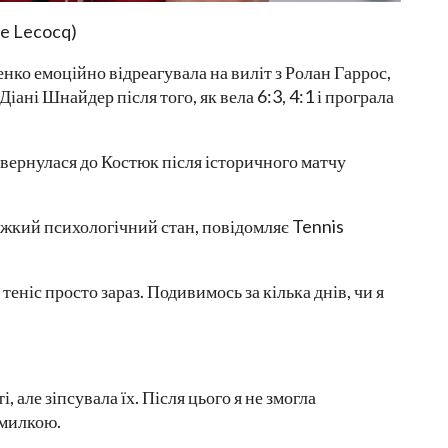
e Lecocq)
нко емоційно відреагувала на виліт з Ролан Гаррос,
іані Шнайдер після того, як вела 6:3, 4:1 і програла
звернулася до Костюк після історичного матчу
ажкий психологічний стан, повідомляє Tennis
теніс просто зараз. Подивимось за кілька днів, чи я
 але зіпсувала їх. Після цього я не змогла
омилкою.