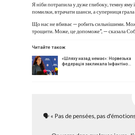
Я ніби потрапила у дуже глибоку, темну яму 
помилки, втрачати шанси, а суперниця грала
Що нас не вбиває — робить сильнішими. Можл
трощити. Може, це допоможе”, — сказала Со
Читайте також
«Шляху назад немає»: Норвезька
федерація закликала Інфантіно…
🗣️ « Pas de pensées, pas d'émotions.