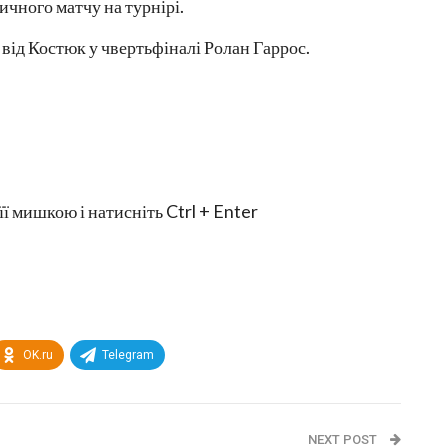
ичного матчу на турнірі.
від Костюк у чвертьфіналі Ролан Гаррос.
її мишкою і натисніть Ctrl + Enter
OK.ru
Telegram
NEXT POST