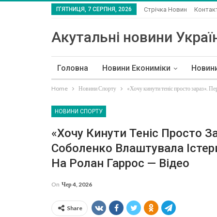
П’ЯТНИЦЯ, 7 СЕРПНЯ, 2026
Стрічка Новин
Контак
Акутальні новини Україн
Головна
Новини Екониміки
Новин
Home
Новини Спорту
«Хочу кинути теніс просто зараз». Пе
НОВИНИ СПОРТУ
«Хочу Кинути Теніс Просто З
Соболенко Влаштувала Істер
На Ролан Гаррос — Відео
On
Чер 4, 2026
Share