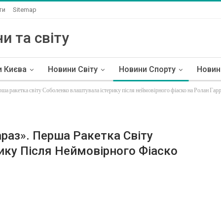
ти
Sitemap
и та світу
и Києва
Новини Світу
Новини Спорту
Новин
рша ракетка світу Соболенко влаштувала істерику після неймовірного фіаско на Ролан Гар
араз». Перша Ракетка Світу
ику Після Неймовірного Фіаско