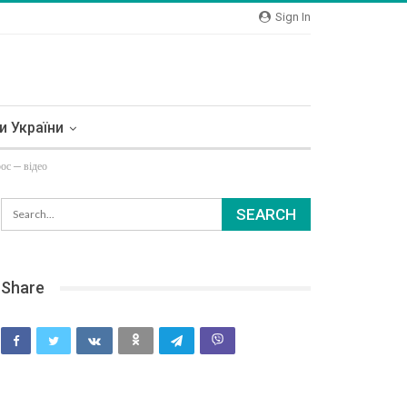
Sign In
и України
рос — відео
Share