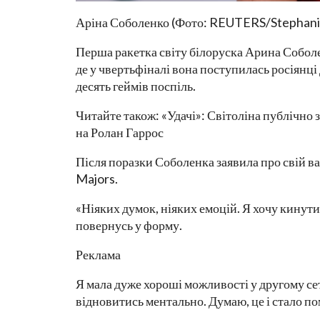
Аріна Соболенко (Фото: REUTERS/Stephani
Перша ракетка світу білоруска Арина Соболе
де у чвертьфіналі вона поступилась росіянці Д
десять геймів поспіль.
Читайте також: «Удачі»: Світоліна публічно 
на Ролан Гаррос
Після поразки Соболенка заявила про свій в
Majors.
«Ніяких думок, ніяких емоцій. Я хочу кинути 
повернусь у форму.
Реклама
Я мала дуже хороші можливості у другому сеті,
відновитись ментально. Думаю, це і стало п