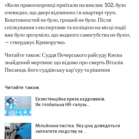
«Коли правоохоронці приїхали на виклик 102, було
очевидно, що двері відчинено і в квартирі труп.
Коштовностей не було, грошей не було. Після
спілкування з експертами та поліцією на місці події
вже було зрозуміло, що жодного самогубства не було»,
— стверджує Криворучко.
Читайте також: Суддя Печерського райсуду Києва
знайдений мертвим: що відомо про смерть Віталія
Писанця, його суддівську кар'єру та рішення
Читайте також
Екзистенційна криза кадровиків.
Як глобальна HR-галузь…
Мільйонна пастка. Яку ціну доведеться
заплатити людству за …