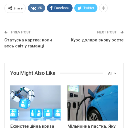
Share
VK
Facebook
Twitter
PREV POST
NEXT POST
Статусна картка: коли
Курс долара знову росте
весь світ у гаманці
You Might Also Like
All
Екзистенційна криза
Мільйонна пастка. Яку