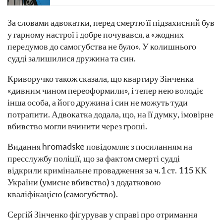
За словами адвокатки, перед смертю її підзахисний був
у гарному настрої і добре почувався, а «жодних
передумов до самогубства не було». У колишнього
судді залишилися дружина та син.
Криворучко також сказала, що квартиру Зінченка
«дивним чином переоформили», і тепер нею володіє
інша особа, а його дружина і син не можуть туди
потрапити. Адвокатка додала, що, на її думку, імовірне
вбивство могли вчинити через гроші.
Видання hromadske повідомляє з посиланням на
пресслужбу поліції, що за фактом смерті судді
відкрили кримінальне провадження за ч.1 ст. 115 КК
України (умисне вбивство) з додатковою
кваліфікацією (самогубство).
Сергій Зінченко фігурував у справі про отримання