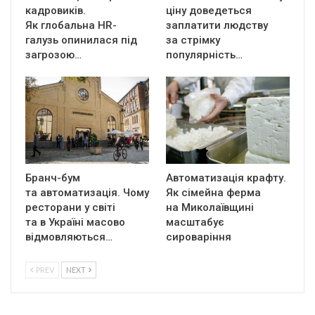
кадровиків.
ціну доведеться
Як глобальна HR-
заплатити людству
галузь опинилася під
за стрімку
загрозою…
популярність…
Бранч-бум
Автоматизація крафту.
та автоматизація. Чому
Як сімейна ферма
ресторани у світі
на Миколаївщині
та в Україні масово
масштабує
відмовляються…
сироваріння
PREV
NEXT