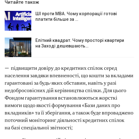
Читайте також
ШІ проти MBA. Чому корпорації готові
платити більше за …
Елітний квадрат. Чому просторі квартири
на Заході дешевшають…
— підвищити довіру до кредитних спілок серед
населення завдяки впевненості, що кошти за вкладами
гарантовані за будь-яких обставин, навіть у разі
недобросовісних дій керівництва спілки. Для цього
Фондом гарантування встановлюються жорсткі
вимоги щодо якості формування «Бази даних про
вкладників» та її зберігання, а також буде впроваджено
поточний моніторинг діяльності кредитних спілок
на базі спеціальної звітності;