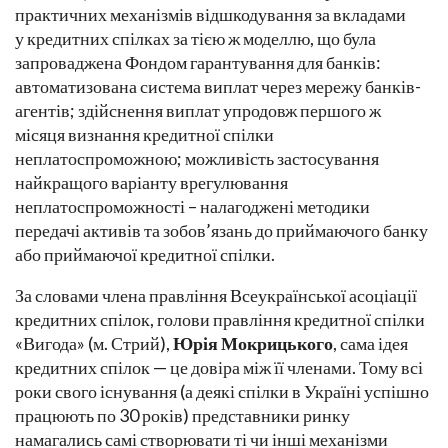
практичних механізмів відшкодування за вкладами
у кредитних спілках за тією ж моделлю, що була
запроваджена Фондом гарантування для банків:
автоматизована система виплат через мережу банків-
агентів; здійснення виплат упродовж першого ж
місяця визнання кредитної спілки
неплатоспроможною; можливість застосування
найкращого варіанту врегулювання
неплатоспроможності – налагоджені методики
передачі активів та зобов’язань до приймаючого банку
або приймаючої кредитної спілки.
За словами члена правління Всеукраїнської асоціації
кредитних спілок, голови правління кредитної спілки
«Вигода» (м. Стрий),
Юрія Мокрицького
, сама ідея
кредитних спілок — це довіра між її членами. Тому всі
роки свого існування (а деякі спілки в Україні успішно
працюють по 30 років) представники ринку
намагались самі створювати ті чи інші механізми