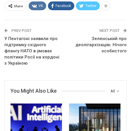
Share
VK
Facebook
Twitter
PREV POST
NEXT POST
У Пентагоні заявили про
Зеленський про
підтримку східного
деолігархізацію: Нічого
флангу НАТО в умовах
особистого
політики Росії на кордоні
з Україною
You Might Also Like
All