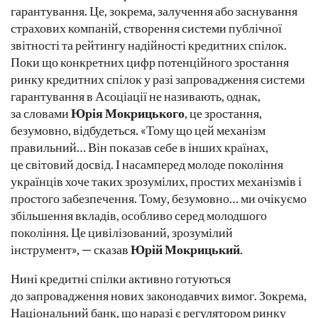
гарантування. Це, зокрема, залучення або заснування
страхових компаній, створення системи публічної
звітності та рейтингу надійності кредитних спілок.
Поки що конкретних цифр потенційного зростання
ринку кредитних спілок у разі запровадження системи
гарантування в Асоціації не називають, однак,
за словами
Юрія Мокрицького
, це зростання,
безумовно, відбудеться. «Тому що цей механізм
правильний… Він показав себе в інших країнах,
це світовий досвід. І насамперед молоде покоління
українців хоче таких зрозумілих, простих механізмів і
простого забезпечення. Тому, безумовно… ми очікуємо
збільшення вкладів, особливо серед молодшого
покоління. Це цивілізований, зрозумілий
інструмент», — сказав
Юрій Мокрицький
.
Нині кредитні спілки активно готуються
до запровадження нових законодавчих вимог. Зокрема,
Національний банк, що наразі є регулятором ринку