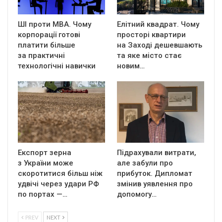
ШІ проти MBA. Чому
Елітний квадрат. Чому
корпорації готові
просторі квартири
платити більше
на Заході дешевшають
за практичні
та яке місто стає
технологічні навички
новим…
Експорт зерна
Підрахували витрати,
з України може
але забули про
скоротитися більш ніж
прибуток. Дипломат
удвічі через удари РФ
змінив уявлення про
по портах —…
допомогу…
PREV
NEXT