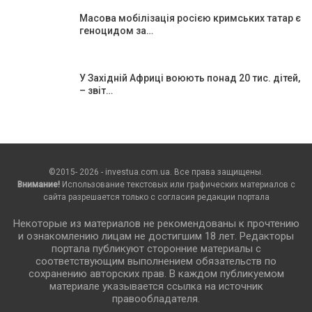
Масова мобілізація росією кримських татар є
геноцидом за…
У Західній Африці воюють понад 20 тис. дітей,
– звіт…
©2015- 2026 - investua.com.ua. Все права защищены.
Внимание!
Использование текстовых или графических материалов с
сайта разрешается только c согласия редакции портала
Некоторые из материалов не рекомендованы к прочтению
и ознакомлению лицам не достигшим 18 лет. Редакторы
портала публикуют сторонние материалы с
соответствующим выполнением обязательств по
сохранению авторских прав. В каждом публикуемом
материале указывается ссылка на источник
правообладателя.