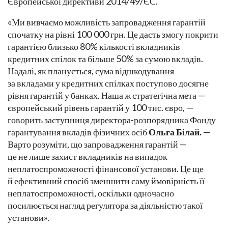
Європейської директиви 2014/49/ЄС.
«Ми вивчаємо можливість запровадження гарантій
спочатку на рівні 100 000 грн. Це дасть змогу покрити
гарантією близько 80% кількості вкладників
кредитних спілок та більше 50% за сумою вкладів.
Надалі, як планується, сума відшкодування
за вкладами у кредитних спілках поступово досягне
рівня гарантій у банках. Наша ж стратегічна мета —
європейський рівень гарантій у 100 тис. євро, —
говорить заступниця директора-розпорядника Фонду
гарантування вкладів фізичних осіб
Ольга Білай.
—
Варто розуміти, що запровадження гарантій —
це не лише захист вкладників на випадок
неплатоспроможності фінансової установи. Це ще
й ефективний спосіб зменшити саму ймовірність її
неплатоспроможності, оскільки одночасно
посилюється нагляд регулятора за діяльністю такої
установи».