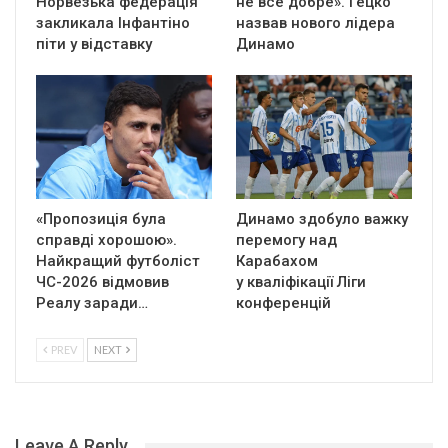
Норвезька федерація
не все добре». Гецко
закликала Інфантіно
назвав нового лідера
піти у відставку
Динамо
«Пропозиція була
Динамо здобуло важку
справді хорошою».
перемогу над
Найкращий футболіст
Карабахом
ЧС-2026 відмовив
у кваліфікації Ліги
Реалу заради…
конференцій
PREV
NEXT
Leave A Reply