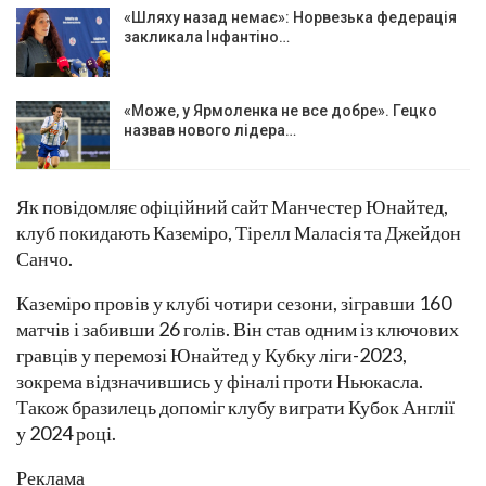
«Шляху назад немає»: Норвезька федерація
закликала Інфантіно…
«Може, у Ярмоленка не все добре». Гецко
назвав нового лідера…
Як повідомляє офіційний сайт Манчестер Юнайтед,
клуб покидають Каземіро, Тірелл Маласія та Джейдон
Санчо.
Каземіро провів у клубі чотири сезони, зігравши 160
матчів і забивши 26 голів. Він став одним із ключових
гравців у перемозі Юнайтед у Кубку ліги-2023,
зокрема відзначившись у фіналі проти Ньюкасла.
Також бразилець допоміг клубу виграти Кубок Англії
у 2024 році.
Реклама