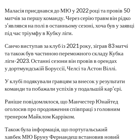
Маласія приєднався до МЮ у 2022 році та провів 50
матчів за першу команду. Через серію травм він рідко
з’являвся на полі в останньому сезоні, хоча був у заявці
під час тріумфу в Кубку ліги.
Санчо виступав за клуб із 2021 року, зіграв 83 матчі
та також був частиною переможного складу Кубка
ліги-2023. Останні сезони він провів в орендах
у дортмундській Боруссії, Челсі та Астон Віллі.
У клубі подякували гравцям за внесок у результати
команди та побажали успіхів у подальшій кар’єрі.
Раніше повідомлялося, що Манчестер Юнайтед
оголосив про продовження співпраці з головним
тренером Майклом Карріком.
Також була інформація, що португальський
хавбек МЮ Бруну Фернандеш встановив новий