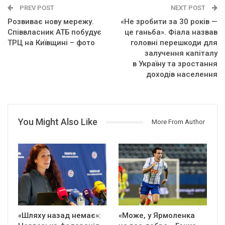
PREV POST
NEXT POST
Розвиває нову мережу.
«Не зробити за 30 років —
Співвласник АТБ побудує
це ганьба». Фіала назвав
ТРЦ на Київщині – фото
головні перешкоди для
залучення капіталу
в Україну та зростання
доходів населення
You Might Also Like
More From Author
«Шляху назад немає»:
«Може, у Ярмоленка