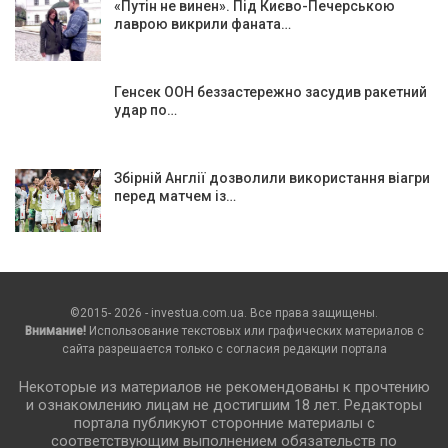
«Путін не винен». Під Києво-Печерською
лаврою викрили фаната…
Генсек ООН беззастережно засудив ракетний
удар по…
Збірній Англії дозволили використання віагри
перед матчем із…
©2015- 2026 - investua.com.ua. Все права защищены.
Внимание!
Использование текстовых или графических материалов с
сайта разрешается только c согласия редакции портала
Некоторые из материалов не рекомендованы к прочтению
и ознакомлению лицам не достигшим 18 лет. Редакторы
портала публикуют сторонние материалы с
соответствующим выполнением обязательств по