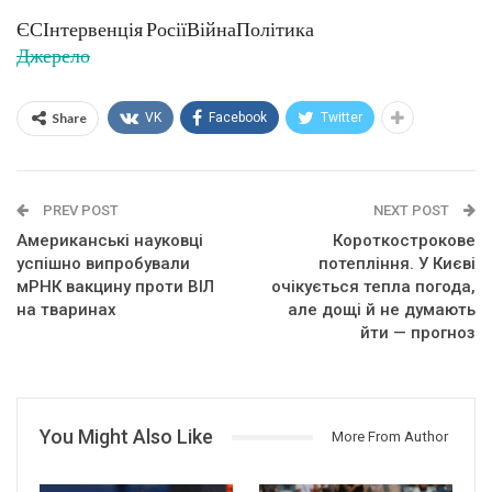
ЄСІнтервенція РосіїВійнаПолітика
Джерело
Share
VK
Facebook
Twitter
PREV POST
NEXT POST
Американські науковці
Короткострокове
успішно випробували
потепління. У Києві
мРНК вакцину проти ВІЛ
очікується тепла погода,
на тваринах
але дощі й не думають
йти — прогноз
You Might Also Like
More From Author