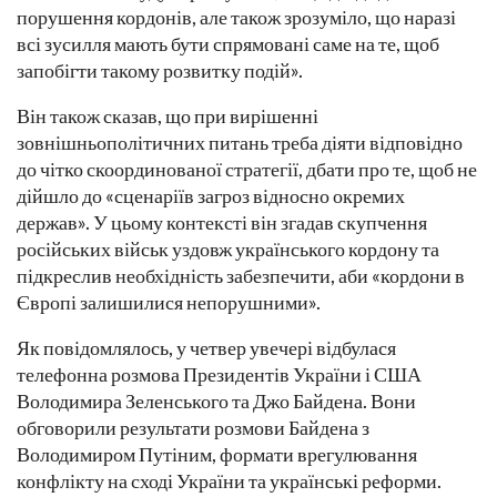
порушення кордонів, але також зрозуміло, що наразі
всі зусилля мають бути спрямовані саме на те, щоб
запобігти такому розвитку подій».
Він також сказав, що при вирішенні
зовнішньополітичних питань треба діяти відповідно
до чітко скоординованої стратегії, дбати про те, щоб не
дійшло до «сценаріїв загроз відносно окремих
держав». У цьому контексті він згадав скупчення
російських військ уздовж українського кордону та
підкреслив необхідність забезпечити, аби «кордони в
Європі залишилися непорушними».
Як повідомлялось, у четвер увечері відбулася
телефонна розмова Президентів України і США
Володимира Зеленського та Джо Байдена. Вони
обговорили результати розмови Байдена з
Володимиром Путіним, формати врегулювання
конфлікту на сході України та українські реформи.