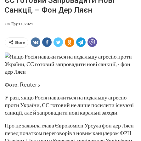
ЄС Готовий Запровадити Нові
Санкції, – Фон Дер Ляєн
On
Гру 11, 2021
Share
Фото: Reuters
У разі, якщо Росія наважиться на подальшу агресію
проти України, ЄС готовий не лише посилити існуючі
санкції, але й запровадити нові каральні заходи.
Про це заявила глава Єврокомісії Урсула фон дер Ляєн
перед початком переговорів з новим канцлером ФРН
Олафом Шольцем у Брюсселі, повідомляє Укрінформ.