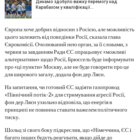
Динамо здобуло важку перемогу над
Карабахом у кваліфікації…
Європа хоче добрих відносин з Росією, але можливість
цього залежить від поведінки Росії, сказала глава
Єврокомісії. Очолюваний нею орган, за її словами, з
червня за завданням Ради ЄС опрацьовує «можливі
альтернативи» щодо Росії, Брюссель буде інформувати
про «ці пункти» Москву, але не буде говорити про це
для широкого загалу, додала фон дер Ляєн.
На запитання, чи готовий ЄС задіяти газопровод
«Північний потік-2» для стримування агресії Росії,
фон дер Ляєн ухильно відповіла, що енергія в
принципі не повинна ставати важелем політичного
тиску.
Шольц зі свого боку підкреслив, що «Німеччина, ЄС і
багато інших будуть реагувати, якщо дійде до