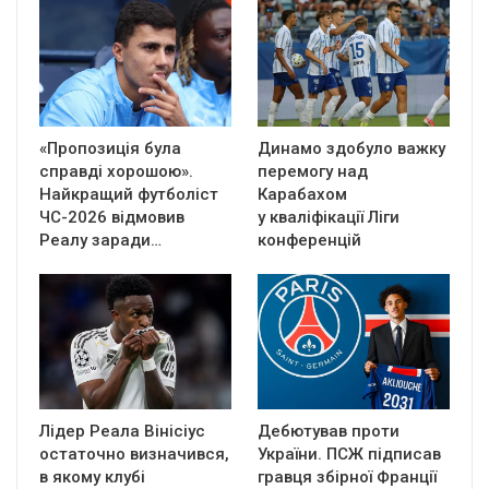
«Пропозиція була
Динамо здобуло важку
справді хорошою».
перемогу над
Найкращий футболіст
Карабахом
ЧС-2026 відмовив
у кваліфікації Ліги
Реалу заради…
конференцій
Лідер Реала Вінісіус
Дебютував проти
остаточно визначився,
України. ПСЖ підписав
в якому клубі
гравця збірної Франції