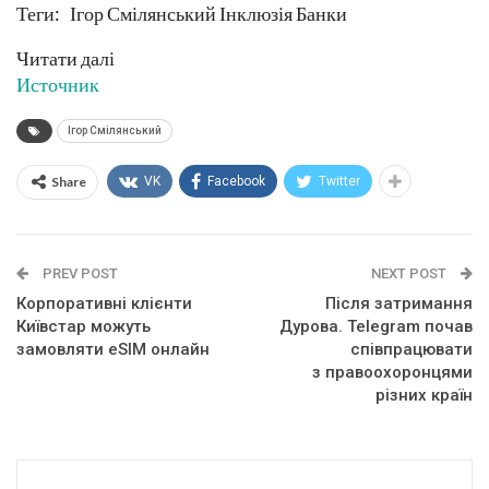
Теги: Ігор Смілянський Інклюзія Банки
Читати далі
Источник
Ігор Смілянський
Share
VK
Facebook
Twitter
PREV POST
NEXT POST
Корпоративні клієнти
Після затримання
Київстар можуть
Дурова. Telegram почав
замовляти eSIM онлайн
співпрацювати
з правоохоронцями
різних країн