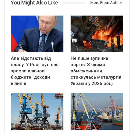
You Might Also Like
More From Author
Але відстають від
Не лише зупинка
плану. У Росії суттєво
портів. З якими
зросли ключові
обмеженнями
бюджетні доходи
стикнулась металургія
в липні
України у 2026 році