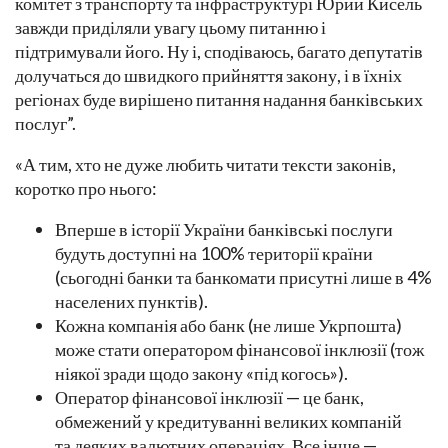
комітет з транспорту та інфраструктурі Юрий Кисель
завжди приділяли увагу цьому питанню і
підтримували його. Ну і, сподіваюсь, багато депутатів
долучаться до швидкого прийняття закону, і в їхніх
регіонах буде вирішено питання надання банківських
послуг”.
«А тим, хто не дуже любить читати тексти законів,
коротко про нього:
Вперше в історії України банківські послуги
будуть доступні на 100% території країни
(сьогодні банки та банкомати присутні лише в 4%
населених пунктів).
Кожна компанія або банк (не лише Укрпошта)
може стати оператором фінансової інклюзії (тож
ніякої зради щодо закону «під когось»).
Оператор фінансової інклюзії — це банк,
обмежений у кредитуванні великих компаній
та деяких валютних операціях. Все інше —