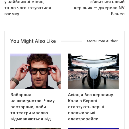
у найближчі місяці
з’явиться новий
та до чого готуватися
керівник — джерело NV
взимку
Бізнес
You Might Also Like
More From Author
Заборона
Авіація без керосину.
на шпигунство. Чому
Коли в Європі
ресторани, паби
стартують перші
та театри масово
пасажирські
відмовляються від…
електрорейси