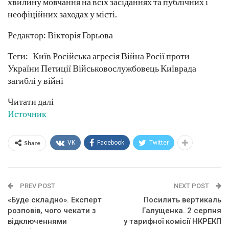
хвилину мовчання на всіх засіданнях та публічних і
неофіційних заходах у місті.
Редактор: Вікторія Горьова
Теги: Київ Російська агресія Війна Росії проти
України Петиції Військовослужбовець Київрада
загиблі у війні
Читати далі
Источник
Share
VK
Facebook
Twitter
PREV POST
NEXT POST
«Буде складно». Експерт
Посилить вертикаль
розповів, чого чекати з
Галущенка. 2 серпня
відключеннями
у тарифної комісії НКРЕКП